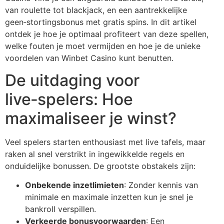
van roulette tot blackjack, en een aantrekkelijke
geen‑stortingsbonus met gratis spins. In dit artikel
ontdek je hoe je optimaal profiteert van deze spellen,
welke fouten je moet vermijden en hoe je de unieke
voordelen van Winbet Casino kunt benutten.
De uitdaging voor
live‑spelers: Hoe
maximaliseer je winst?
Veel spelers starten enthousiast met live tafels, maar
raken al snel verstrikt in ingewikkelde regels en
onduidelijke bonussen. De grootste obstakels zijn:
Onbekende inzetlimieten
: Zonder kennis van
minimale en maximale inzetten kun je snel je
bankroll verspillen.
Verkeerde bonusvoorwaarden
: Een