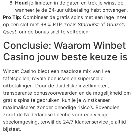
Houd
je limieten in de gaten en trek je winst op
wanneer je de 24‑uur uitbetaling hebt ontvangen.
Pro Tip:
Combineer de gratis spins met een lage inzet
op een slot met 98 % RTP, zoals
Starburst
of
Gonzo’s
Quest
, om de bonus snel te voltooien.
Conclusie: Waarom Winbet
Casino jouw beste keuze is
Winbet Casino biedt een naadloze mix van live
tafelspellen, royale bonussen en supersnelle
uitbetalingen. Door de duidelijke inzetlimieten,
transparante bonusvoorwaarden en de mogelijkheid om
gratis spins te gebruiken, kun je je winstkansen
maximaliseren zonder onnodige risico’s. Bovendien
zorgt de Nederlandse licentie voor een veilige
speelomgeving, terwijl de 24/7 klantenservice je altijd
bijstaat.