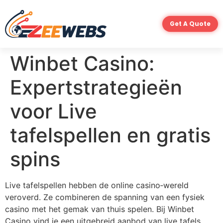
Get A Quote
Winbet Casino:
Expertstrategieën
voor Live
tafelspellen en gratis
spins
Live tafelspellen hebben de online casino‑wereld
veroverd. Ze combineren de spanning van een fysiek
casino met het gemak van thuis spelen. Bij Winbet
Casino vind je een uitgebreid aanbod van live tafels,