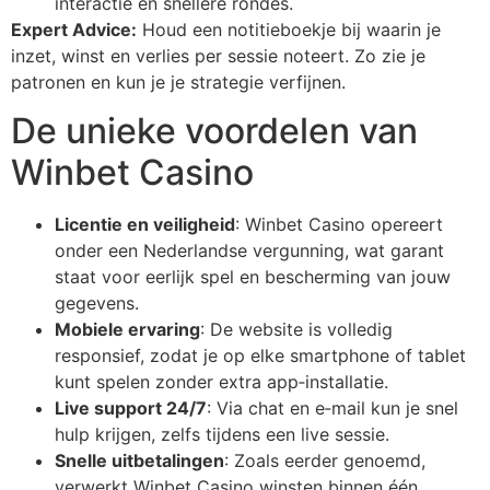
interactie en snellere rondes.
Expert Advice:
Houd een notitieboekje bij waarin je
inzet, winst en verlies per sessie noteert. Zo zie je
patronen en kun je je strategie verfijnen.
De unieke voordelen van
Winbet Casino
Licentie en veiligheid
: Winbet Casino opereert
onder een Nederlandse vergunning, wat garant
staat voor eerlijk spel en bescherming van jouw
gegevens.
Mobiele ervaring
: De website is volledig
responsief, zodat je op elke smartphone of tablet
kunt spelen zonder extra app‑installatie.
Live support 24/7
: Via chat en e‑mail kun je snel
hulp krijgen, zelfs tijdens een live sessie.
Snelle uitbetalingen
: Zoals eerder genoemd,
verwerkt Winbet Casino winsten binnen één