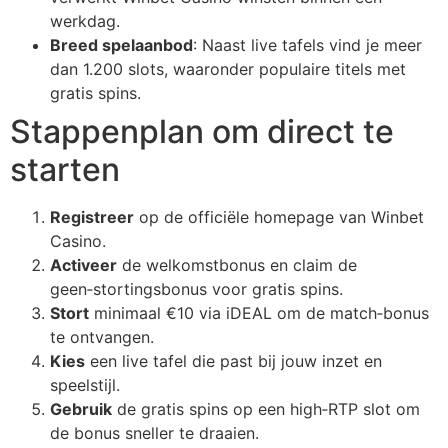
werkdag.
Breed spelaanbod
: Naast live tafels vind je meer
dan 1.200 slots, waaronder populaire titels met
gratis spins.
Stappenplan om direct te
starten
Registreer
op de officiële homepage van Winbet
Casino.
Activeer
de welkomstbonus en claim de
geen‑stortingsbonus voor gratis spins.
Stort
minimaal €10 via iDEAL om de match‑bonus
te ontvangen.
Kies
een live tafel die past bij jouw inzet en
speelstijl.
Gebruik
de gratis spins op een high‑RTP slot om
de bonus sneller te draaien.