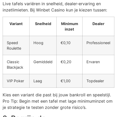
Live tafels variëren in snelheid, dealer‑ervaring en
inzetlimieten. Bij Winbet Casino kun je kiezen tussen:
Variant
Snelheid
Minimum
Dealer
inzet
Speed
Hoog
€0,10
Professioneel
Roulette
Classic
Gemiddeld
€0,20
Ervaren
Blackjack
VIP Poker
Laag
€1,00
Topdealer
Kies een variant die past bij jouw bankroll en speelstijl.
Pro Tip: Begin met een tafel met lage minimuminzet om
je strategie te testen zonder grote risico’s.