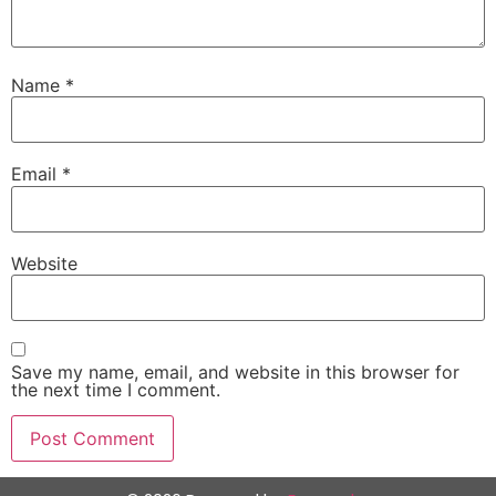
Name
*
Email
*
Website
Save my name, email, and website in this browser for
the next time I comment.