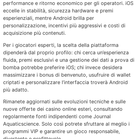
performance e ritorno economico per gli operatori. iOS
eccelle in stabilità, sicurezza hardware e premi
esperienziali, mentre Android brilla per
personalizzazione, incentivi più aggressivi e costi di
acquisizione più contenuti.
Per i giocatori esperti, la scelta della piattaforma
dipenderà dal proprio profilo: chi cerca un’esperienza
fluida, premi esclusivi e una gestione dei dati a prova di
bomba potrebbe preferire iOS; chi invece desidera
massimizzare i bonus di benvenuto, usufruire di wallet
criptati e personalizzare l’interfaccia troverà Android
più adatto.
Rimanete aggiornati sulle evoluzioni tecniche e sulle
nuove offerte dei casino online esteri, consultando
regolarmente fonti indipendenti come Journal
Aquaticscience. Solo così potrete sfruttare al meglio i
programmi VIP e garantire un gioco responsabile,
divertente e profittevole.