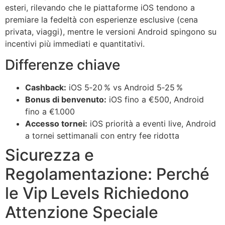
esteri, rilevando che le piattaforme iOS tendono a
premiare la fedeltà con esperienze esclusive (cena
privata, viaggi), mentre le versioni Android spingono su
incentivi più immediati e quantitativi.
Differenze chiave
Cashback:
iOS 5‑20 % vs Android 5‑25 %
Bonus di benvenuto:
iOS fino a €500, Android
fino a €1.000
Accesso tornei:
iOS priorità a eventi live, Android
a tornei settimanali con entry fee ridotta
Sicurezza e
Regolamentazione: Perché
le Vip Levels Richiedono
Attenzione Speciale