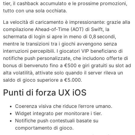
tier, il cashback accumulato e le prossime promozioni,
tutto con una sola occhiata.
La velocità di caricamento è impressionante: grazie alla
compilazione Ahead‑of‑Time (AOT) di Swift, la
schermata di login si apre in meno di 0,8 secondi,
mentre le transizioni tra i giochi avvengono senza
interruzioni percepibili. I giocatori VIP beneficiano di
notifiche push personalizzate, che includono offerte di
bonus di benvenuto fino a €500 e giri gratuiti su slot ad
alta volatilità, attivate solo quando il server rileva un
saldo di gioco superiore a €5.000.
Punti di forza UX iOS
Coerenza visiva che riduce l’errore umano.
Widget integrato per monitorare i tier.
Notifiche push contestuali basate su
comportamento di gioco.