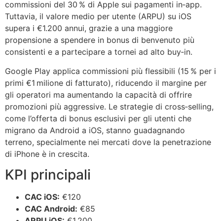
commissioni del 30 % di Apple sui pagamenti in‑app.
Tuttavia, il valore medio per utente (ARPU) su iOS
supera i €1.200 annui, grazie a una maggiore
propensione a spendere in bonus di benvenuto più
consistenti e a partecipare a tornei ad alto buy‑in.
Google Play applica commissioni più flessibili (15 % per i
primi €1 milione di fatturato), riducendo il margine per
gli operatori ma aumentando la capacità di offrire
promozioni più aggressive. Le strategie di cross‑selling,
come l’offerta di bonus esclusivi per gli utenti che
migrano da Android a iOS, stanno guadagnando
terreno, specialmente nei mercati dove la penetrazione
di iPhone è in crescita.
KPI principali
CAC iOS:
€120
CAC Android:
€85
ARPU iOS:
€1.200