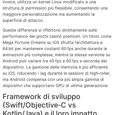
invece, utilizza un kernel Linux modificato e una
struttura di permission più flessibile, consentendo una
maggiore personalizzazione ma aumentando la
superficie di attacco.
Queste differenze si riflettono direttamente sulle
performance dei giochi casinò premium. Un titolo come
Mega Fortune Dreams
su iOS sfrutta l’architettura a
64 bit per mantenere costanti 60 fps anche durante le
animazioni più complesse, mentre la stessa versione su
Android può variare tra 45 fps e 60 fps a seconda del
dispositivo. La gestione della memoria è più efficiente
su iOS, riducendo i lag durante le sessioni di high‑roller,
ma Android compensa con una più ampia gamma di
dispositivi che supportano GPU di ultima generazione.
Framework di sviluppo
(Swift/Objective‑C vs
Kotlin/Java) e il loro impatto