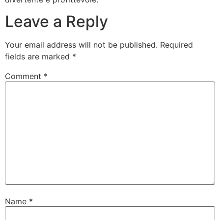
Leave a Reply
Your email address will not be published.
Required
fields are marked
*
Comment
*
Name
*