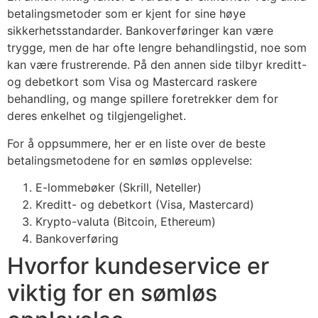
betalingsmetoder som er kjent for sine høye
sikkerhetsstandarder. Bankoverføringer kan være
trygge, men de har ofte lengre behandlingstid, noe som
kan være frustrerende. På den annen side tilbyr kreditt-
og debetkort som Visa og Mastercard raskere
behandling, og mange spillere foretrekker dem for
deres enkelhet og tilgjengelighet.
For å oppsummere, her er en liste over de beste
betalingsmetodene for en sømløs opplevelse:
E-lommebøker (Skrill, Neteller)
Kreditt- og debetkort (Visa, Mastercard)
Krypto-valuta (Bitcoin, Ethereum)
Bankoverføring
Hvorfor kundeservice er
viktig for en sømløs