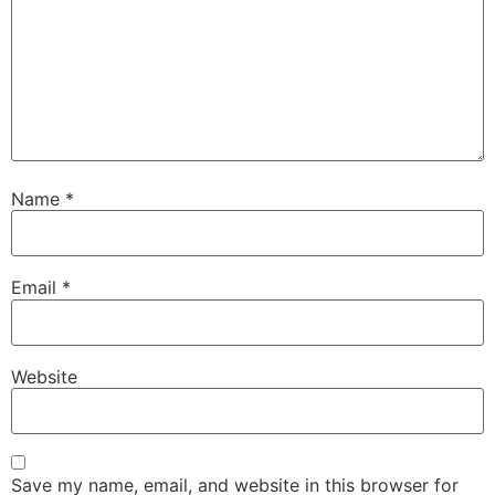
Name
*
Email
*
Website
Save my name, email, and website in this browser for