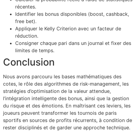
récentes.
Identifier les bonus disponibles (boost, cashback,
free bet).
Appliquer le Kelly Criterion avec un facteur de
réduction.
Consigner chaque pari dans un journal et fixer des
limites de temps.
Conclusion
Nous avons parcouru les bases mathématiques des
cotes, le rôle des algorithmes de risk‑management, les
stratégies d’optimisation de la valeur attendue,
l’intégration intelligente des bonus, ainsi que la gestion
du risque et des émotions. En maîtrisant ces leviers, les
joueurs peuvent transformer les tournois de paris
sportifs en sources de profits récurrents, à condition de
rester disciplinés et de garder une approche technique.