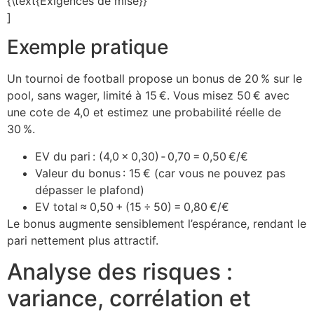
{\text{Exigences de mise}}
]
Exemple pratique
Un tournoi de football propose un bonus de 20 % sur le
pool, sans wager, limité à 15 €. Vous misez 50 € avec
une cote de 4,0 et estimez une probabilité réelle de
30 %.
EV du pari : (4,0 × 0,30) ‑ 0,70 = 0,50 €/€
Valeur du bonus : 15 € (car vous ne pouvez pas
dépasser le plafond)
EV total ≈ 0,50 + (15 ÷ 50) = 0,80 €/€
Le bonus augmente sensiblement l’espérance, rendant le
pari nettement plus attractif.
Analyse des risques :
variance, corrélation et