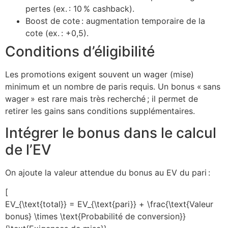
pertes (ex. : 10 % cashback).
Boost de cote : augmentation temporaire de la
cote (ex. : +0,5).
Conditions d’éligibilité
Les promotions exigent souvent un wager (mise)
minimum et un nombre de paris requis. Un bonus « sans
wager » est rare mais très recherché ; il permet de
retirer les gains sans conditions supplémentaires.
Intégrer le bonus dans le calcul
de l’EV
On ajoute la valeur attendue du bonus au EV du pari :
[
EV_{\text{total}} = EV_{\text{pari}} + \frac{\text{Valeur
bonus} \times \text{Probabilité de conversion}}