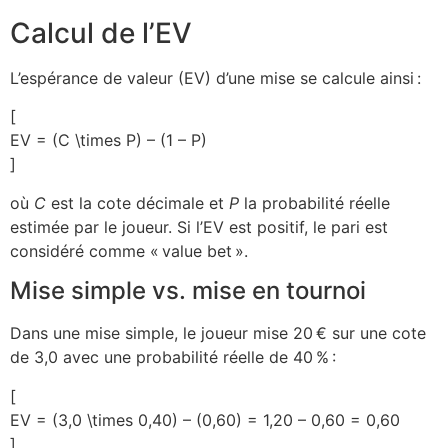
Calcul de l’EV
L’espérance de valeur (EV) d’une mise se calcule ainsi :
[
EV = (C \times P) – (1 – P)
]
où
C
est la cote décimale et
P
la probabilité réelle
estimée par le joueur. Si l’EV est positif, le pari est
considéré comme « value bet ».
Mise simple vs. mise en tournoi
Dans une mise simple, le joueur mise 20 € sur une cote
de 3,0 avec une probabilité réelle de 40 % :
[
EV = (3,0 \times 0,40) – (0,60) = 1,20 – 0,60 = 0,60
]