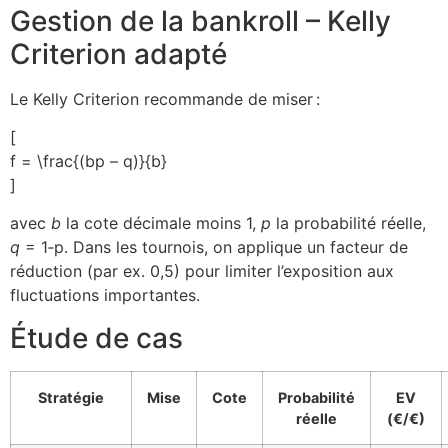
Gestion de la bankroll – Kelly
Criterion adapté
Le Kelly Criterion recommande de miser :
[
f = \frac{(bp – q)}{b}
]
avec
b
la cote décimale moins 1,
p
la probabilité réelle,
q
= 1‑p. Dans les tournois, on applique un facteur de
réduction (par ex. 0,5) pour limiter l’exposition aux
fluctuations importantes.
Étude de cas
Stratégie
Mise
Cote
Probabilité
EV
réelle
(€/€)