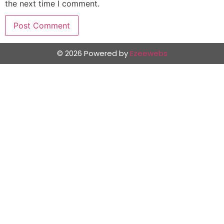
the next time I comment.
© 2026 Powered by
Ezeewebs