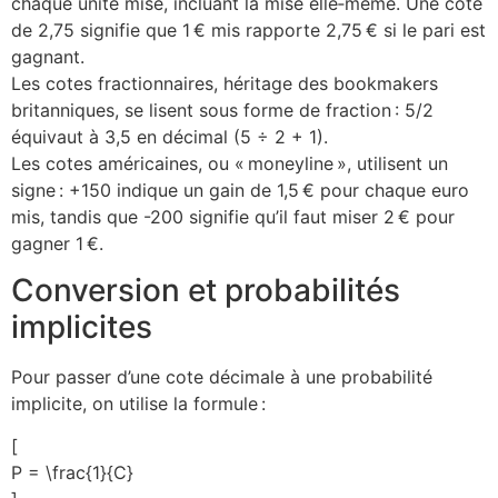
chaque unité mise, incluant la mise elle‑même. Une cote
de 2,75 signifie que 1 € mis rapporte 2,75 € si le pari est
gagnant.
Les cotes fractionnaires, héritage des bookmakers
britanniques, se lisent sous forme de fraction : 5/2
équivaut à 3,5 en décimal (5 ÷ 2 + 1).
Les cotes américaines, ou « moneyline », utilisent un
signe : +150 indique un gain de 1,5 € pour chaque euro
mis, tandis que -200 signifie qu’il faut miser 2 € pour
gagner 1 €.
Conversion et probabilités
implicites
Pour passer d’une cote décimale à une probabilité
implicite, on utilise la formule :
[
P = \frac{1}{C}