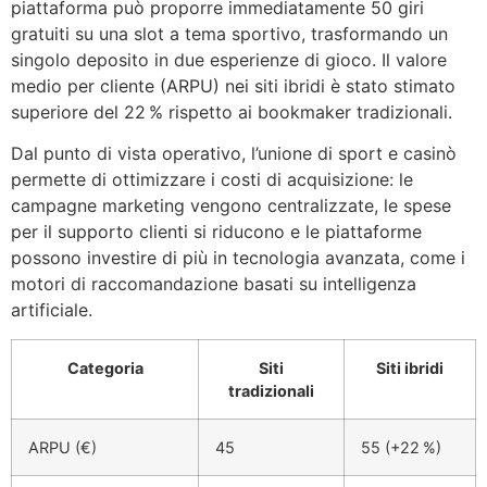
piattaforma può proporre immediatamente 50 giri
gratuiti su una slot a tema sportivo, trasformando un
singolo deposito in due esperienze di gioco. Il valore
medio per cliente (ARPU) nei siti ibridi è stato stimato
superiore del 22 % rispetto ai bookmaker tradizionali.
Dal punto di vista operativo, l’unione di sport e casinò
permette di ottimizzare i costi di acquisizione: le
campagne marketing vengono centralizzate, le spese
per il supporto clienti si riducono e le piattaforme
possono investire di più in tecnologia avanzata, come i
motori di raccomandazione basati su intelligenza
artificiale.
Categoria
Siti
Siti ibridi
tradizionali
ARPU (€)
45
55 (+22 %)