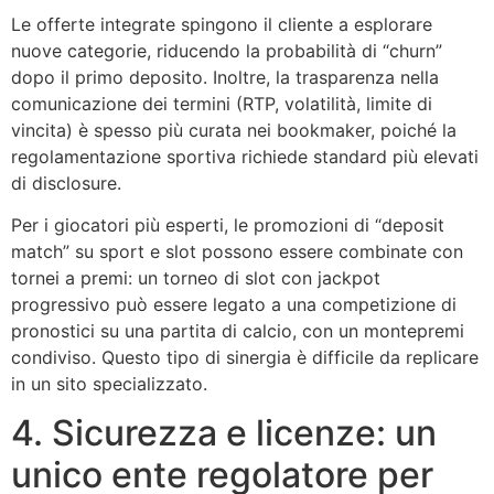
Le offerte integrate spingono il cliente a esplorare
nuove categorie, riducendo la probabilità di “churn”
dopo il primo deposito. Inoltre, la trasparenza nella
comunicazione dei termini (RTP, volatilità, limite di
vincita) è spesso più curata nei bookmaker, poiché la
regolamentazione sportiva richiede standard più elevati
di disclosure.
Per i giocatori più esperti, le promozioni di “deposit
match” su sport e slot possono essere combinate con
tornei a premi: un torneo di slot con jackpot
progressivo può essere legato a una competizione di
pronostici su una partita di calcio, con un montepremi
condiviso. Questo tipo di sinergia è difficile da replicare
in un sito specializzato.
4. Sicurezza e licenze: un
unico ente regolatore per