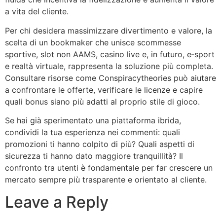
a vita del cliente.
Per chi desidera massimizzare divertimento e valore, la
scelta di un bookmaker che unisce scommesse
sportive, slot non AAMS, casino live e, in futuro, e‑sport
e realtà virtuale, rappresenta la soluzione più completa.
Consultare risorse come Conspiracytheories può aiutare
a confrontare le offerte, verificare le licenze e capire
quali bonus siano più adatti al proprio stile di gioco.
Se hai già sperimentato una piattaforma ibrida,
condividi la tua esperienza nei commenti: quali
promozioni ti hanno colpito di più? Quali aspetti di
sicurezza ti hanno dato maggiore tranquillità? Il
confronto tra utenti è fondamentale per far crescere un
mercato sempre più trasparente e orientato al cliente.
Leave a Reply