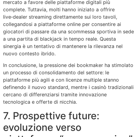
mercato a favore delle piattaforme digitali più
complete. Tuttavia, molti hanno iniziato a offrire
live‑dealer streaming direttamente sui loro tavoli,
collegandosi a piattaforme online per consentire ai
giocatori di passare da una scommessa sportiva in sede
a una partita di blackjack in tempo reale. Questa
sinergia è un tentativo di mantenere la rilevanza nel
nuovo contesto ibrido.
In conclusione, la pressione dei bookmaker ha stimolato
un processo di consolidamento del settore: le
piattaforme più agili e con licenze multiple stanno
definendo il nuovo standard, mentre i casinò tradizionali
cercano di differenziarsi tramite innovazione
tecnologica e offerte di nicchia.
7. Prospettive future:
evoluzione verso