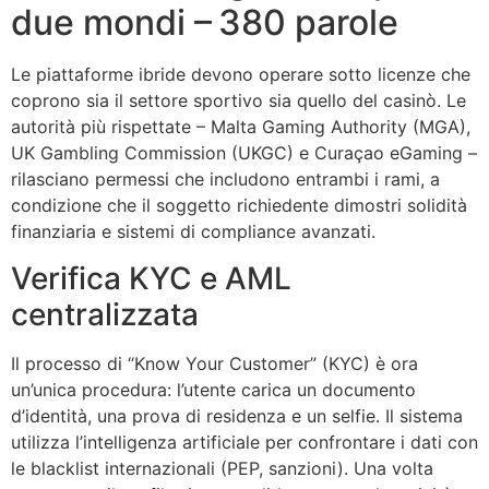
due mondi – 380 parole
Le piattaforme ibride devono operare sotto licenze che
coprono sia il settore sportivo sia quello del casinò. Le
autorità più rispettate – Malta Gaming Authority (MGA),
UK Gambling Commission (UKGC) e Curaçao eGaming –
rilasciano permessi che includono entrambi i rami, a
condizione che il soggetto richiedente dimostri solidità
finanziaria e sistemi di compliance avanzati.
Verifica KYC e AML
centralizzata
Il processo di “Know Your Customer” (KYC) è ora
un’unica procedura: l’utente carica un documento
d’identità, una prova di residenza e un selfie. Il sistema
utilizza l’intelligenza artificiale per confrontare i dati con
le blacklist internazionali (PEP, sanzioni). Una volta