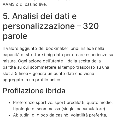
AAMS o di casino live.
5. Analisi dei dati e
personalizzazione – 320
parole
Il valore aggiunto dei bookmaker ibridi risiede nella
capacità di sfruttare i big data per creare esperienze su
misura. Ogni azione dell’utente – dalla scelta della
partita su cui scommettere al tempo trascorso su una
slot a 5 linee – genera un punto dati che viene
aggregato in un profilo unico.
Profilazione ibrida
Preferenze sportive: sport prediletti, quote medie,
tipologie di scommessa (single, accumulatore).
Abitudini di gioco da casinò: volatilità preferita,