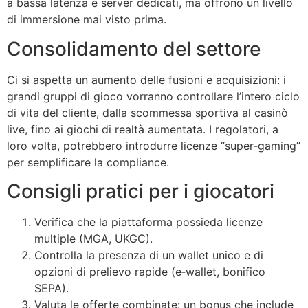
a bassa latenza e server dedicati, ma offrono un livello
di immersione mai visto prima.
Consolidamento del settore
Ci si aspetta un aumento delle fusioni e acquisizioni: i
grandi gruppi di gioco vorranno controllare l’intero ciclo
di vita del cliente, dalla scommessa sportiva al casinò
live, fino ai giochi di realtà aumentata. I regolatori, a
loro volta, potrebbero introdurre licenze “super‑gaming”
per semplificare la compliance.
Consigli pratici per i giocatori
Verifica che la piattaforma possieda licenze
multiple (MGA, UKGC).
Controlla la presenza di un wallet unico e di
opzioni di prelievo rapide (e‑wallet, bonifico
SEPA).
Valuta le offerte combinate: un bonus che include