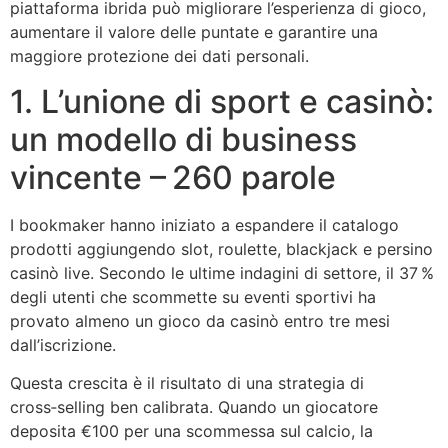
piattaforma ibrida può migliorare l’esperienza di gioco,
aumentare il valore delle puntate e garantire una
maggiore protezione dei dati personali.
1. L’unione di sport e casinò:
un modello di business
vincente – 260 parole
I bookmaker hanno iniziato a espandere il catalogo
prodotti aggiungendo slot, roulette, blackjack e persino
casinò live. Secondo le ultime indagini di settore, il 37 %
degli utenti che scommette su eventi sportivi ha
provato almeno un gioco da casinò entro tre mesi
dall’iscrizione.
Questa crescita è il risultato di una strategia di
cross‑selling ben calibrata. Quando un giocatore
deposita €100 per una scommessa sul calcio, la