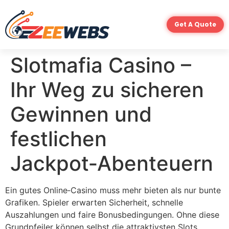
Get A Quote
Slotmafia Casino –
Ihr Weg zu sicheren
Gewinnen und
festlichen
Jackpot‑Abenteuern
Ein gutes Online‑Casino muss mehr bieten als nur bunte
Grafiken. Spieler erwarten Sicherheit, schnelle
Auszahlungen und faire Bonusbedingungen. Ohne diese
Grundpfeiler können selbst die attraktivsten Slots