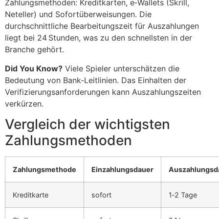
Zahlungsmethoden: Kreditkarten, e‑Wallets (Skrill,
Neteller) und Sofortüberweisungen. Die
durchschnittliche Bearbeitungszeit für Auszahlungen
liegt bei 24 Stunden, was zu den schnellsten in der
Branche gehört.
Did You Know?
Viele Spieler unterschätzen die
Bedeutung von Bank‑Leitlinien. Das Einhalten der
Verifizierungsanforderungen kann Auszahlungszeiten
verkürzen.
Vergleich der wichtigsten
Zahlungsmethoden
Zahlungsmethode
Einzahlungsdauer
Auszahlungsd
Kreditkarte
sofort
1‑2 Tage