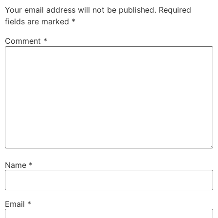
Your email address will not be published.
Required
fields are marked
*
Comment
*
Name
*
Email
*