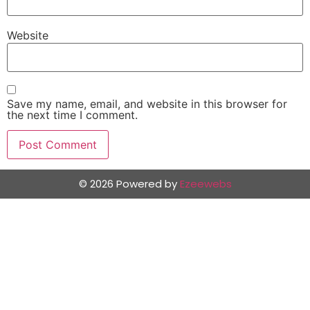
Website
Save my name, email, and website in this browser for
the next time I comment.
© 2026 Powered by
Ezeewebs