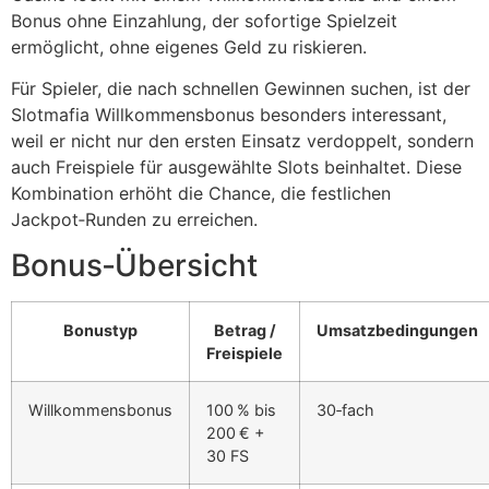
Bonus ohne Einzahlung, der sofortige Spielzeit
ermöglicht, ohne eigenes Geld zu riskieren.
Für Spieler, die nach schnellen Gewinnen suchen, ist der
Slotmafia Willkommensbonus besonders interessant,
weil er nicht nur den ersten Einsatz verdoppelt, sondern
auch Freispiele für ausgewählte Slots beinhaltet. Diese
Kombination erhöht die Chance, die festlichen
Jackpot‑Runden zu erreichen.
Bonus‑Übersicht
Bonustyp
Betrag /
Umsatzbedingungen
Freispiele
Willkommensbonus
100 % bis
30‑fach
200 € +
30 FS