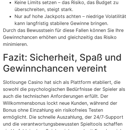
Keine Limits setzen – das Risiko, das Budget zu
überschreiten, steigt stark.
Nur auf hohe Jackpots achten – niedrige Volatilität
kann langfristig stabilere Gewinne bringen.
Durch das Bewusstsein für diese Fallen können Sie Ihre
Gewinnchancen erhöhen und gleichzeitig das Risiko
minimieren.
Fazit: Sicherheit, Spaß und
Gewinnchancen vereint
Slotlounge Casino hat sich als Plattform etabliert, die
sowohl die psychologischen Bedürfnisse der Spieler als
auch die technischen Anforderungen erfüllt. Der
Willkommensbonus lockt neue Kunden, während der
Bonus ohne Einzahlung ein risikofreies Testen
ermöglicht. Die schnelle Auszahlung, der 24/7‑Support
und die verantwortungsbewussten Spieltools schaffen