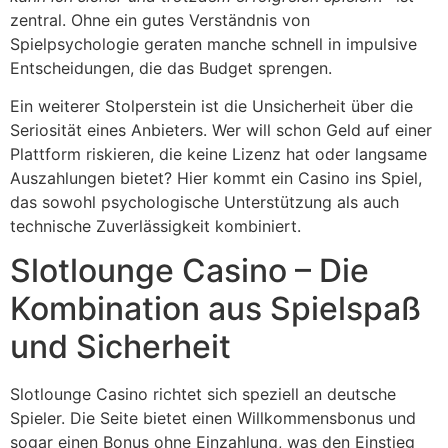
zentral. Ohne ein gutes Verständnis von
Spielpsychologie geraten manche schnell in impulsive
Entscheidungen, die das Budget sprengen.
Ein weiterer Stolperstein ist die Unsicherheit über die
Seriosität eines Anbieters. Wer will schon Geld auf einer
Plattform riskieren, die keine Lizenz hat oder langsame
Auszahlungen bietet? Hier kommt ein Casino ins Spiel,
das sowohl psychologische Unterstützung als auch
technische Zuverlässigkeit kombiniert.
Slotlounge Casino – Die
Kombination aus Spielspaß
und Sicherheit
Slotlounge Casino richtet sich speziell an deutsche
Spieler. Die Seite bietet einen Willkommensbonus und
sogar einen Bonus ohne Einzahlung, was den Einstieg