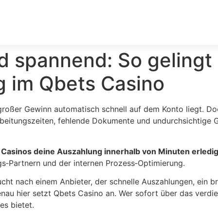
nd spannend: So gelingt 
g im Qbets Casino
 großer Gewinn automatisch schnell auf dem Konto liegt. Do
rbeitungszeiten, fehlende Dokumente und undurchsichtige 
e Casinos deine Auszahlung innerhalb von Minuten erle
ngs‑Partnern und der internen Prozess‑Optimierung.
ucht nach einem Anbieter, der schnelle Auszahlungen, ein b
 hier setzt Qbets Casino an. Wer sofort über das verdie
s bietet.