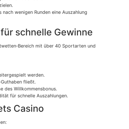
ielen.
ts nach wenigen Runden eine Auszahlung
 für schnelle Gewinne
rtwetten‑Bereich mit über 40 Sportarten und
itergespielt werden.
‑Guthaben fließt.
me des Willkommensbonus.
tät für schnelle Auszahlungen.
ets Casino
en: