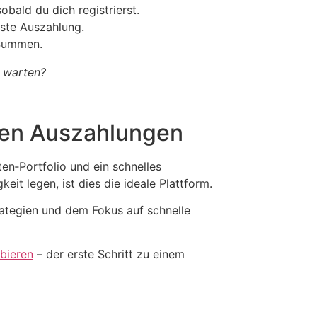
bald du dich registrierst.
lste Auszahlung.
 Summen.
u warten?
gen Auszahlungen
n‑Portfolio und ein schnelles
eit legen, ist dies die ideale Plattform.
rategien und dem Fokus auf schnelle
bieren
– der erste Schritt zu einem