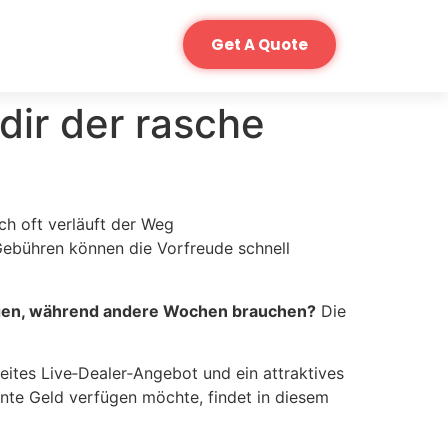
Get A Quote
dir der rasche
ch oft verläuft der Weg
Gebühren können die Vorfreude schnell
digen, während andere Wochen brauchen?
Die
reites Live‑Dealer‑Angebot und ein attraktives
nte Geld verfügen möchte, findet in diesem