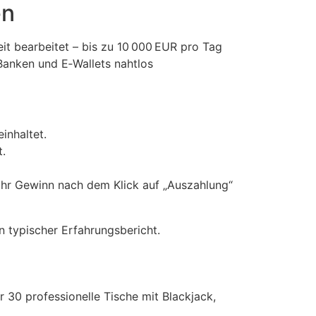
en
t bearbeitet – bis zu 10 000 EUR pro Tag
Banken und E‑Wallets nahtlos
inhaltet.
t.
 ihr Gewinn nach dem Klick auf „Auszahlung“
n typischer Erfahrungsbericht.
 30 professionelle Tische mit Blackjack,