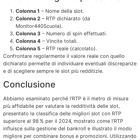
Colonna 1
– Nome della slot.
Colonna 2
– RTP dichiarato (da
Monitor440Scuola).
Colonna 3
– Numero di spin effettuati.
Colonna 4
– Vincite totali.
Colonna 5
– RTP reale (calcolato).
Confrontare regolarmente il valore reale con quello
dichiarato permette di individuare eventuali discrepanze
e di scegliere sempre le slot più redditizie.
Conclusione
Abbiamo esaminato perché l’RTP è il metro di misura
più affidabile per valutare la redditività delle slot,
presentato la classifica delle migliori slot con RTP
superiore al 98 % per il 2024, mostrato come l’RTP
influisce sulla gestione del bankroll e illustrato il modo
migliore per combinare bonus e promozioni. Utilizzando