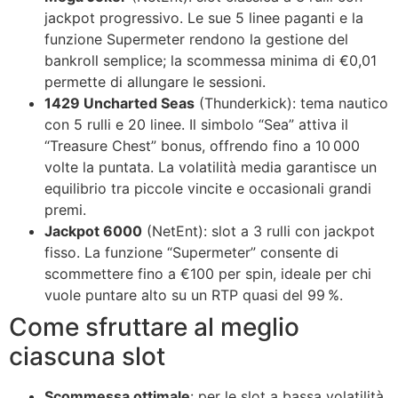
jackpot progressivo. Le sue 5 linee paganti e la
funzione Supermeter rendono la gestione del
bankroll semplice; la scommessa minima di €0,01
permette di allungare le sessioni.
1429 Uncharted Seas
(Thunderkick): tema nautico
con 5 rulli e 20 linee. Il simbolo “Sea” attiva il
“Treasure Chest” bonus, offrendo fino a 10 000
volte la puntata. La volatilità media garantisce un
equilibrio tra piccole vincite e occasionali grandi
premi.
Jackpot 6000
(NetEnt): slot a 3 rulli con jackpot
fisso. La funzione “Supermeter” consente di
scommettere fino a €100 per spin, ideale per chi
vuole puntare alto su un RTP quasi del 99 %.
Come sfruttare al meglio
ciascuna slot
Scommessa ottimale
: per le slot a bassa volatilità