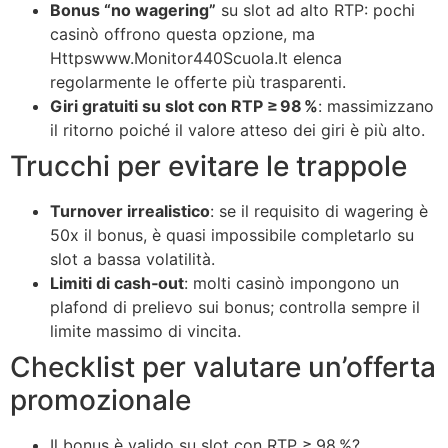
Bonus “no wagering”
su slot ad alto RTP: pochi
casinò offrono questa opzione, ma
Httpswww.Monitor440Scuola.It elenca
regolarmente le offerte più trasparenti.
Giri gratuiti su slot con RTP ≥ 98 %
: massimizzano
il ritorno poiché il valore atteso dei giri è più alto.
Trucchi per evitare le trappole
Turnover irrealistico
: se il requisito di wagering è
50x il bonus, è quasi impossibile completarlo su
slot a bassa volatilità.
Limiti di cash‑out
: molti casinò impongono un
plafond di prelievo sui bonus; controlla sempre il
limite massimo di vincita.
Checklist per valutare un’offerta
promozionale
Il bonus è valido su slot con RTP ≥ 98 %?