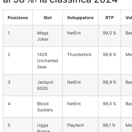
Posizione
Slot
Sviluppatore
RTP
Vol
1
Mega
NetEnt
99,0 %
Ba
Joker
2
1429
Thunderkick
98,6 %
Me
Uncharted
Seas
3
Jackpot
NetEnt
98,9 %
Ba
6000
4
Blood
NetEnt
98,0 %
Ba
Suckers
5
Ugga
Playtech
98,1 %
Me
Bugga