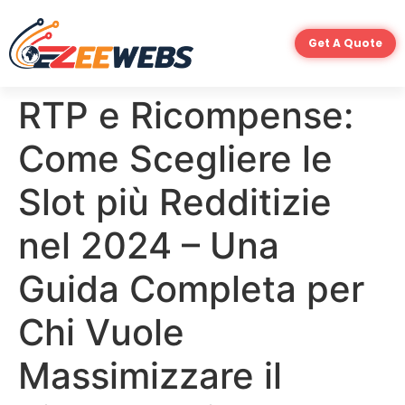
Get A Quote
RTP e Ricompense:
Come Scegliere le
Slot più Redditizie
nel 2024 – Una
Guida Completa per
Chi Vuole
Massimizzare il