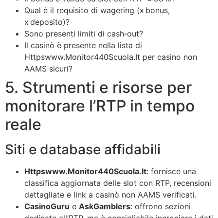
Qual è il requisito di wagering (x bonus,
x deposito)?
Sono presenti limiti di cash‑out?
Il casinò è presente nella lista di
Httpswww.Monitor440Scuola.It per casino non
AAMS sicuri?
5. Strumenti e risorse per
monitorare l’RTP in tempo
reale
Siti e database affidabili
Httpswww.Monitor440Scuola.It
: fornisce una
classifica aggiornata delle slot con RTP, recensioni
dettagliate e link a casinò non AAMS verificati.
CasinoGuru
e
AskGamblers
: offrono sezioni