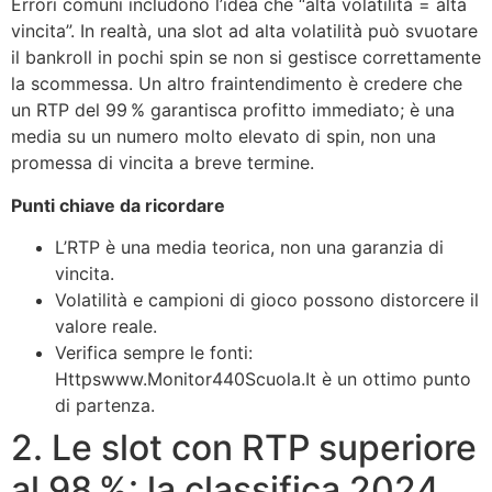
Errori comuni includono l’idea che “alta volatilità = alta
vincita”. In realtà, una slot ad alta volatilità può svuotare
il bankroll in pochi spin se non si gestisce correttamente
la scommessa. Un altro fraintendimento è credere che
un RTP del 99 % garantisca profitto immediato; è una
media su un numero molto elevato di spin, non una
promessa di vincita a breve termine.
Punti chiave da ricordare
L’RTP è una media teorica, non una garanzia di
vincita.
Volatilità e campioni di gioco possono distorcere il
valore reale.
Verifica sempre le fonti:
Httpswww.Monitor440Scuola.It è un ottimo punto
di partenza.
2. Le slot con RTP superiore
al 98 %: la classifica 2024