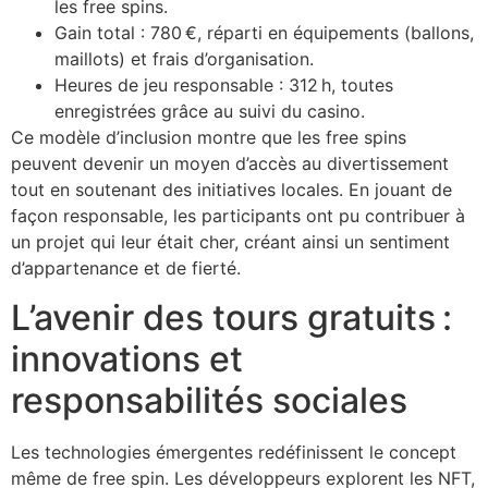
les free spins.
Gain total : 780 €, réparti en équipements (ballons,
maillots) et frais d’organisation.
Heures de jeu responsable : 312 h, toutes
enregistrées grâce au suivi du casino.
Ce modèle d’inclusion montre que les free spins
peuvent devenir un moyen d’accès au divertissement
tout en soutenant des initiatives locales. En jouant de
façon responsable, les participants ont pu contribuer à
un projet qui leur était cher, créant ainsi un sentiment
d’appartenance et de fierté.
L’avenir des tours gratuits :
innovations et
responsabilités sociales
Les technologies émergentes redéfinissent le concept
même de free spin. Les développeurs explorent les NFT,