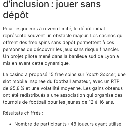
d’inclusion : jouer sans
dépôt
Pour les joueurs à revenu limité, le dépôt initial
représente souvent un obstacle majeur. Les casinos qui
offrent des free spins sans dépôt permettent à ces
personnes de découvrir les jeux sans risque financier.
Un projet pilote mené dans la banlieue sud de Lyon a
mis en avant cette dynamique.
Le casino a proposé 15 free spins sur
Youth Soccer
, une
slot mobile inspirée du football amateur, avec un RTP
de 95,8 % et une volatilité moyenne. Les gains obtenus
ont été redistribués à une association qui organise des
tournois de football pour les jeunes de 12 à 16 ans.
Résultats chiffrés :
Nombre de participants : 48 joueurs ayant utilisé