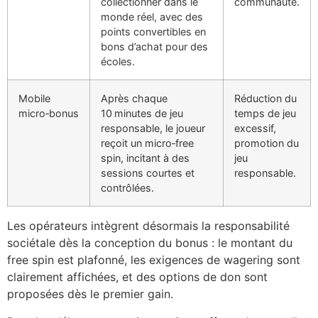
collectionner dans le
communauté.
monde réel, avec des
points convertibles en
bons d’achat pour des
écoles.
Mobile
Après chaque
Réduction du
micro‑bonus
10 minutes de jeu
temps de jeu
responsable, le joueur
excessif,
reçoit un micro‑free
promotion du
spin, incitant à des
jeu
sessions courtes et
responsable.
contrôlées.
Les opérateurs intègrent désormais la responsabilité
sociétale dès la conception du bonus : le montant du
free spin est plafonné, les exigences de wagering sont
clairement affichées, et des options de don sont
proposées dès le premier gain.