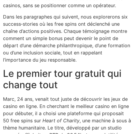
casinos, sans se positionner comme un opérateur.
Dans les paragraphes qui suivent, nous explorerons six
success‑stories où les free spins ont déclenché une
chaîne d’actions positives. Chaque témoignage montre
comment un simple bonus peut devenir le point de
départ d’une démarche philanthropique, d’une formation
ou d’une inclusion sociale, tout en rappelant
l’importance du jeu responsable.
Le premier tour gratuit qui
change tout
Marc, 24 ans, venait tout juste de découvrir les jeux de
casino en ligne. En cherchant le meilleur casino en ligne
pour débuter, il a choisi une plateforme qui proposait
50 free spins sur
Heart of Charity
, une machine à sous à
thème humanitaire. Le titre, développé par un studio