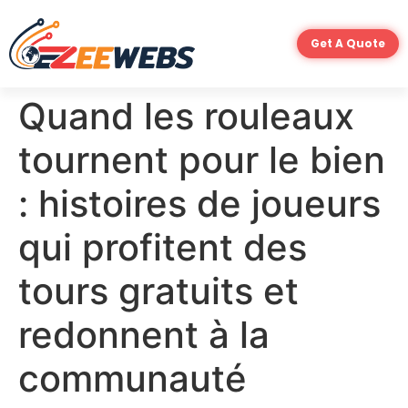
Get A Quote
Quand les rouleaux
tournent pour le bien
: histoires de joueurs
qui profitent des
tours gratuits et
redonnent à la
communauté