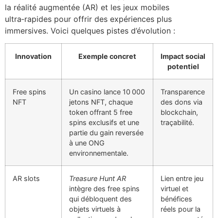
la réalité augmentée (AR) et les jeux mobiles
ultra‑rapides pour offrir des expériences plus
immersives. Voici quelques pistes d’évolution :
Innovation
Exemple concret
Impact social
potentiel
Free spins
Un casino lance 10 000
Transparence
NFT
jetons NFT, chaque
des dons via
token offrant 5 free
blockchain,
spins exclusifs et une
traçabilité.
partie du gain reversée
à une ONG
environnementale.
AR slots
Treasure Hunt AR
Lien entre jeu
intègre des free spins
virtuel et
qui débloquent des
bénéfices
objets virtuels à
réels pour la