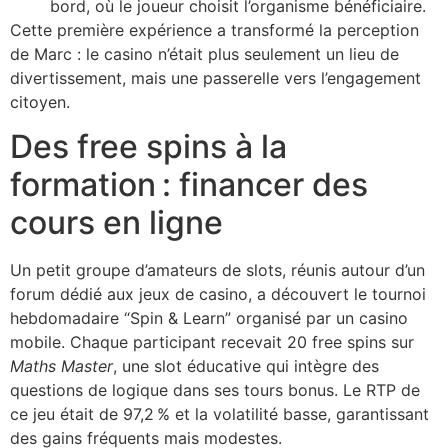
bord, où le joueur choisit l’organisme bénéficiaire.
Cette première expérience a transformé la perception
de Marc : le casino n’était plus seulement un lieu de
divertissement, mais une passerelle vers l’engagement
citoyen.
Des free spins à la
formation : financer des
cours en ligne
Un petit groupe d’amateurs de slots, réunis autour d’un
forum dédié aux jeux de casino, a découvert le tournoi
hebdomadaire “Spin & Learn” organisé par un casino
mobile. Chaque participant recevait 20 free spins sur
Maths Master
, une slot éducative qui intègre des
questions de logique dans ses tours bonus. Le RTP de
ce jeu était de 97,2 % et la volatilité basse, garantissant
des gains fréquents mais modestes.