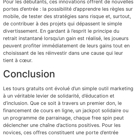
Pour les débutants, ces innovations offrent de nouvelles
portes d’entrée : la possibilité d’apprendre les règles sur
mobile, de tester des stratégies sans risque et, surtout,
de contribuer à des projets qui dépassent le simple
divertissement. En gardant à l’esprit le principe du
retrait instantané lorsqu’un gain est réalisé, les joueurs
peuvent profiter immédiatement de leurs gains tout en
choisissant de les réinvestir dans une cause qui leur
tient à cœur.
Conclusion
Les tours gratuits ont évolué d’un simple outil marketing
à un véritable levier de solidarité, d’éducation et
d’inclusion. Que ce soit à travers un premier don, le
financement de cours en ligne, un jackpot solidaire ou
un programme de parrainage, chaque free spin peut
déclencher une chaîne d’actions positives. Pour les
novices, ces offres constituent une porte d’entrée