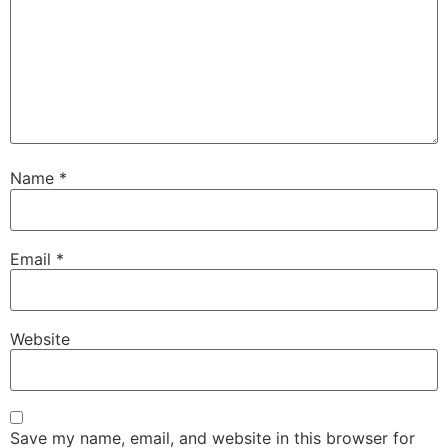
Name
*
Email
*
Website
Save my name, email, and website in this browser for