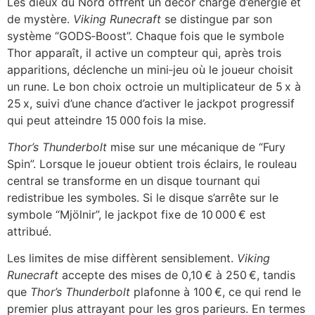
Les dieux du Nord offrent un décor chargé d’énergie et
de mystère.
Viking Runecraft
se distingue par son
système “GODS‑Boost”. Chaque fois que le symbole
Thor apparaît, il active un compteur qui, après trois
apparitions, déclenche un mini‑jeu où le joueur choisit
un rune. Le bon choix octroie un multiplicateur de 5 x à
25 x, suivi d’une chance d’activer le jackpot progressif
qui peut atteindre 15 000 fois la mise.
Thor’s Thunderbolt
mise sur une mécanique de “Fury
Spin”. Lorsque le joueur obtient trois éclairs, le rouleau
central se transforme en un disque tournant qui
redistribue les symboles. Si le disque s’arrête sur le
symbole “Mjölnir”, le jackpot fixe de 10 000 € est
attribué.
Les limites de mise diffèrent sensiblement.
Viking
Runecraft
accepte des mises de 0,10 € à 250 €, tandis
que
Thor’s Thunderbolt
plafonne à 100 €, ce qui rend le
premier plus attrayant pour les gros parieurs. En termes