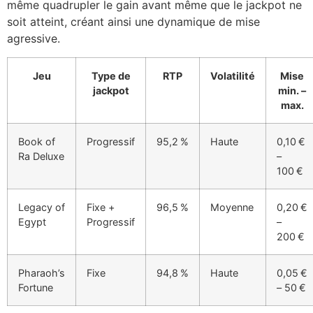
même quadrupler le gain avant même que le jackpot ne
soit atteint, créant ainsi une dynamique de mise
agressive.
Jeu
Type de
RTP
Volatilité
Mise
jackpot
min. –
max.
Book of
Progressif
95,2 %
Haute
0,10 €
Ra Deluxe
–
100 €
Legacy of
Fixe +
96,5 %
Moyenne
0,20 €
Egypt
Progressif
–
200 €
Pharaoh’s
Fixe
94,8 %
Haute
0,05 €
Fortune
– 50 €