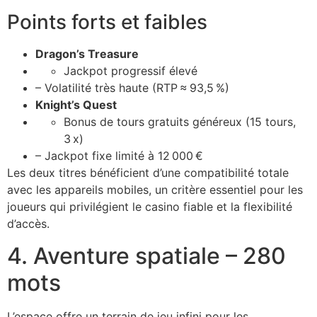
Points forts et faibles
Dragon’s Treasure
Jackpot progressif élevé
– Volatilité très haute (RTP ≈ 93,5 %)
Knight’s Quest
Bonus de tours gratuits généreux (15 tours,
3 x)
– Jackpot fixe limité à 12 000 €
Les deux titres bénéficient d’une compatibilité totale
avec les appareils mobiles, un critère essentiel pour les
joueurs qui privilégient le casino fiable et la flexibilité
d’accès.
4. Aventure spatiale – 280
mots
L’espace offre un terrain de jeu infini pour les