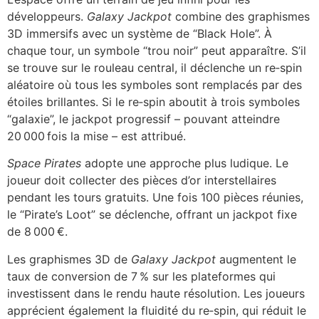
développeurs.
Galaxy Jackpot
combine des graphismes
3D immersifs avec un système de “Black Hole”. À
chaque tour, un symbole “trou noir” peut apparaître. S’il
se trouve sur le rouleau central, il déclenche un re‑spin
aléatoire où tous les symboles sont remplacés par des
étoiles brillantes. Si le re‑spin aboutit à trois symboles
“galaxie”, le jackpot progressif – pouvant atteindre
20 000 fois la mise – est attribué.
Space Pirates
adopte une approche plus ludique. Le
joueur doit collecter des pièces d’or interstellaires
pendant les tours gratuits. Une fois 100 pièces réunies,
le “Pirate’s Loot” se déclenche, offrant un jackpot fixe
de 8 000 €.
Les graphismes 3D de
Galaxy Jackpot
augmentent le
taux de conversion de 7 % sur les plateformes qui
investissent dans le rendu haute résolution. Les joueurs
apprécient également la fluidité du re‑spin, qui réduit le