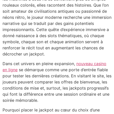
rouleaux colorés, elles racontent des histoires. Que l’on
soit amateur de civilisations antiques ou passionné de
néons rétro, le joueur moderne recherche une immersion
narrative qui se traduit par des gains potentiels
impressionnants. Cette quête d’expérience immersive a
donné naissance à des slots thématiques, où chaque
symbole, chaque son et chaque animation servent à
renforcer le récit tout en augmentant les chances de
décrocher un jackpot.
Dans cet univers en pleine expansion,
nouveau casino
en ligne
se démarque comme une porte d’entrée fiable
pour tester les dernières créations. En visitant le site, les
joueurs peuvent comparer les offres de bienvenue, les
conditions de mise et, surtout, les jackpots progressifs
qui font la différence entre une session ordinaire et une
soirée mémorable.
Pourquoi placer le jackpot au cœur du choix d’une