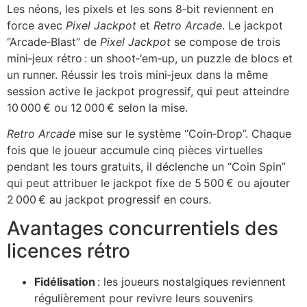
Les néons, les pixels et les sons 8‑bit reviennent en
force avec
Pixel Jackpot
et
Retro Arcade
. Le jackpot
“Arcade‑Blast” de
Pixel Jackpot
se compose de trois
mini‑jeux rétro : un shoot‑‘em‑up, un puzzle de blocs et
un runner. Réussir les trois mini‑jeux dans la même
session active le jackpot progressif, qui peut atteindre
10 000 € ou 12 000 € selon la mise.
Retro Arcade
mise sur le système “Coin‑Drop”. Chaque
fois que le joueur accumule cinq pièces virtuelles
pendant les tours gratuits, il déclenche un “Coin Spin”
qui peut attribuer le jackpot fixe de 5 500 € ou ajouter
2 000 € au jackpot progressif en cours.
Avantages concurrentiels des
licences rétro
Fidélisation
: les joueurs nostalgiques reviennent
régulièrement pour revivre leurs souvenirs