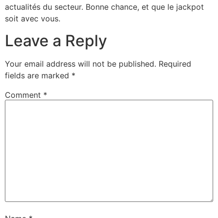
actualités du secteur. Bonne chance, et que le jackpot
soit avec vous.
Leave a Reply
Your email address will not be published.
Required
fields are marked
*
Comment
*