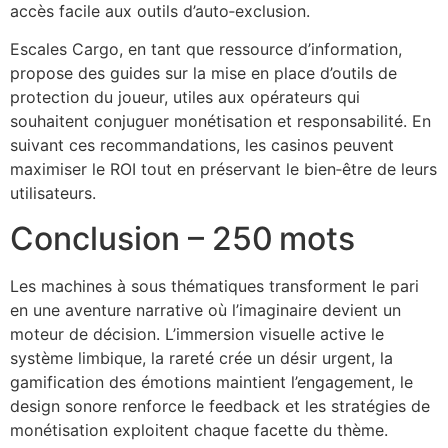
accès facile aux outils d’auto‑exclusion.
Escales Cargo, en tant que ressource d’information,
propose des guides sur la mise en place d’outils de
protection du joueur, utiles aux opérateurs qui
souhaitent conjuguer monétisation et responsabilité. En
suivant ces recommandations, les casinos peuvent
maximiser le ROI tout en préservant le bien‑être de leurs
utilisateurs.
Conclusion – 250 mots
Les machines à sous thématiques transforment le pari
en une aventure narrative où l’imaginaire devient un
moteur de décision. L’immersion visuelle active le
système limbique, la rareté crée un désir urgent, la
gamification des émotions maintient l’engagement, le
design sonore renforce le feedback et les stratégies de
monétisation exploitent chaque facette du thème.