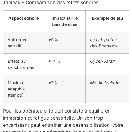
Tableau – Comparaison des effets sonores
Aspect sonore
Impact sur le
Exemple de jeu
taux de mise
Voice‑over
+9 %
Le Labyrinthe
narratif
des Pharaons
Effets 3D
+14 %
Cyber‑Safari
synchronisés
Musique
+7 %
Mystic Mélodie
adaptive
(tempo)
Pour les opérateurs, le défi consiste à équilibrer
immersion et fatigue sensorielle. Un son trop
envahissant peut entraîner une désensibilisation, voire
pousser le joueur à désactiver l’audio, ce qui réduit