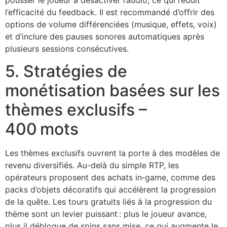
l’efficacité du feedback. Il est recommandé d’offrir des
options de volume différenciées (musique, effets, voix)
et d’inclure des pauses sonores automatiques après
plusieurs sessions consécutives.
5. Stratégies de
monétisation basées sur les
thèmes exclusifs –
400 mots
Les thèmes exclusifs ouvrent la porte à des modèles de
revenu diversifiés. Au-delà du simple RTP, les
opérateurs proposent des achats in‑game, comme des
packs d’objets décoratifs qui accélèrent la progression
de la quête. Les tours gratuits liés à la progression du
thème sont un levier puissant : plus le joueur avance,
plus il débloque de spins sans mise, ce qui augmente le