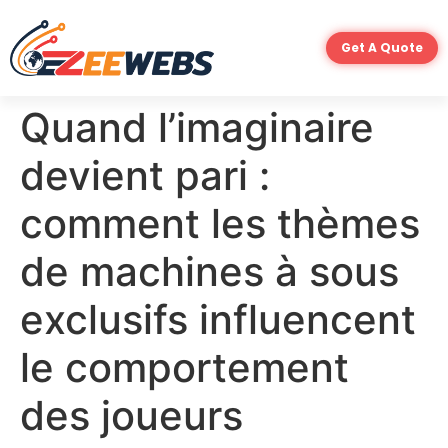
Get A Quote
Quand l’imaginaire
devient pari :
comment les thèmes
de machines à sous
exclusifs influencent
le comportement
des joueurs