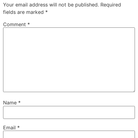
Your email address will not be published.
Required
fields are marked
*
Comment
*
Name
*
Email
*