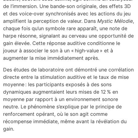
de l’immersion. Une bande‑son originale, des effets 3D
et des voice‑over synchronisés avec les actions du jeu
amplifient la perception de valeur. Dans
Mystic Mélodie
,
chaque fois qu’un symbole rare apparaît, une note de
harpe résonne, signalant au cerveau une opportunité de
gain élevée. Cette réponse auditive conditionne le
joueur à associer le son à un « high‑value » et à
augmenter la mise immédiatement après.
Des études de laboratoire ont démontré une corrélation
directe entre la stimulation auditive et le taux de mise
moyenne : les participants exposés à des sons
dynamiques augmentaient leurs mises de 12 % en
moyenne par rapport à un environnement sonore
neutre. Le phénomène s’explique par le principe de
renforcement opérant, où le son agit comme
récompense immédiate, même avant la révélation du
gain.