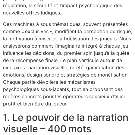
régulation, la sécurité et l’impact psychologique des
nouvelles offres ludiques.
Ces machines à sous thématiques, souvent présentées
comme « exclusives », modifient la perception du risque,
la motivation à miser et la fidélisation des joueurs. Nous
analyserons comment l’imaginaire intégré à chaque jeu
influence les décisions, du premier spin jusqu’à la quête
de la récompense finale. Le plan s’articule autour de
cinq axes : narration visuelle, rareté, gamification des
émotions, design sonore et stratégies de monétisation.
Chaque partie dévoilera les mécanismes
psychologiques sous‑jacents, tout en proposant des
repères concrets pour les opérateurs soucieux d’allier
profit et bien‑être du joueur.
1. Le pouvoir de la narration
visuelle – 400 mots