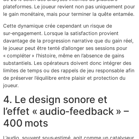
plateformes. Le joueur revient non pas uniquement pour
le gain monétaire, mais pour terminer la quête entamée.
Cette dynamique crée cependant un risque de
sur‑engagement. Lorsque la satisfaction provient
davantage de la progression narrative que du gain réel,
le joueur peut être tenté d’allonger ses sessions pour
« compléter » l’histoire, même en l’absence de gains
substantiels. Les opérateurs doivent donc intégrer des
limites de temps ou des rappels de jeu responsable afin
de préserver l’équilibre entre plaisir et protection du
joueur.
4. Le design sonore et
l’effet « audio‑feedback » –
400 mots
L’audio, souvent sous‑estimé, agit comme un catalyseur