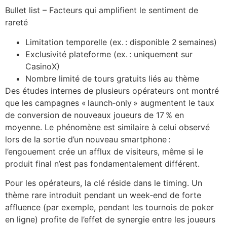
Bullet list – Facteurs qui amplifient le sentiment de
rareté
Limitation temporelle (ex. : disponible 2 semaines)
Exclusivité plateforme (ex. : uniquement sur
CasinoX)
Nombre limité de tours gratuits liés au thème
Des études internes de plusieurs opérateurs ont montré
que les campagnes « launch‑only » augmentent le taux
de conversion de nouveaux joueurs de 17 % en
moyenne. Le phénomène est similaire à celui observé
lors de la sortie d’un nouveau smartphone :
l’engouement crée un afflux de visiteurs, même si le
produit final n’est pas fondamentalement différent.
Pour les opérateurs, la clé réside dans le timing. Un
thème rare introduit pendant un week‑end de forte
affluence (par exemple, pendant les tournois de poker
en ligne) profite de l’effet de synergie entre les joueurs