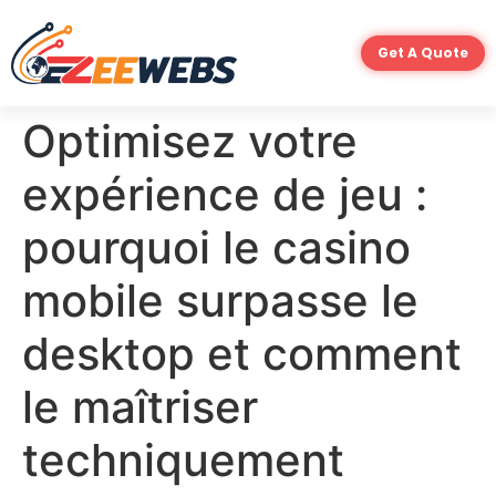
Get A Quote
Optimisez votre
expérience de jeu :
pourquoi le casino
mobile surpasse le
desktop et comment
le maîtriser
techniquement