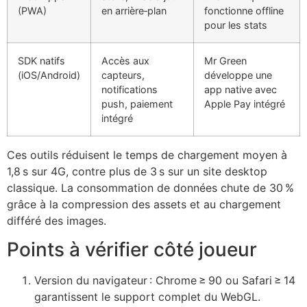
(PWA)
en arrière‑plan
fonctionne offline
pour les stats
SDK natifs
Accès aux
Mr Green
(iOS/Android)
capteurs,
développe une
notifications
app native avec
push, paiement
Apple Pay intégré
intégré
Ces outils réduisent le temps de chargement moyen à
1,8 s sur 4G, contre plus de 3 s sur un site desktop
classique. La consommation de données chute de 30 %
grâce à la compression des assets et au chargement
différé des images.
Points à vérifier côté joueur
Version du navigateur : Chrome ≥ 90 ou Safari ≥ 14
garantissent le support complet du WebGL.