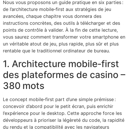
Nous vous proposons un guide pratique en six parties :
de l’architecture mobile‑first aux stratégies de jeu
avancées, chaque chapitre vous donnera des
instructions concrètes, des outils à télécharger et des
points de contrôle à valider. À la fin de cette lecture,
vous saurez comment transformer votre smartphone en
un véritable atout de jeu, plus rapide, plus sûr et plus
rentable que le traditionnel ordinateur de bureau.
1. Architecture mobile‑first
des plateformes de casino –
380 mots
Le concept mobile‑first part d’une simple prémisse :
concevoir d’abord pour le petit écran, puis enrichir
l’expérience pour le desktop. Cette approche force les
développeurs à prioriser la légèreté du code, la rapidité
du rendu et la compatibilité avec les navigateurs