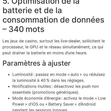
5. Optimisation de la
batterie et de la
consommation de données
– 340 mots
Les jeux de casino, surtout les live‑dealer, sollicitent le
processeur, le GPU et le réseau simultanément, ce qui
peut drainer la batterie en moins d’une heure.
Paramètres à ajuster
Luminosité : passez en mode « auto » ou réduisez
la luminosité à 40 % dans les réglages.
Notifications inutiles : désactivez les push non
essentiels (promotions génériques).
Mode économie d’énergie : activez le mode « Low
Power » d’iOS ou « Battery Saver » d’Android
pendant les sessions longues.