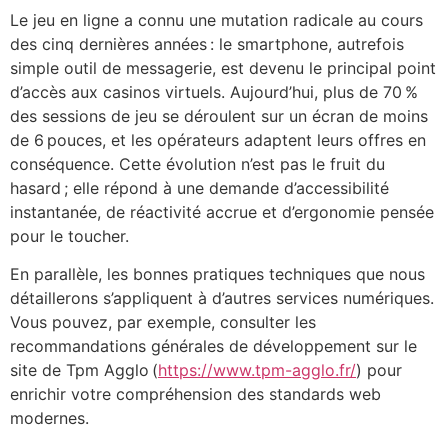
Le jeu en ligne a connu une mutation radicale au cours
des cinq dernières années : le smartphone, autrefois
simple outil de messagerie, est devenu le principal point
d’accès aux casinos virtuels. Aujourd’hui, plus de 70 %
des sessions de jeu se déroulent sur un écran de moins
de 6 pouces, et les opérateurs adaptent leurs offres en
conséquence. Cette évolution n’est pas le fruit du
hasard ; elle répond à une demande d’accessibilité
instantanée, de réactivité accrue et d’ergonomie pensée
pour le toucher.
En parallèle, les bonnes pratiques techniques que nous
détaillerons s’appliquent à d’autres services numériques.
Vous pouvez, par exemple, consulter les
recommandations générales de développement sur le
site de Tpm Agglo (
https://www.tpm-agglo.fr/
) pour
enrichir votre compréhension des standards web
modernes.