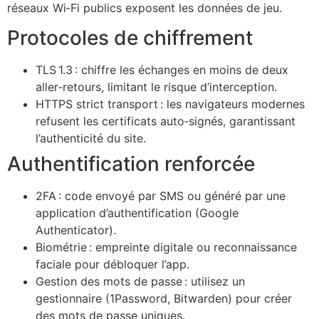
réseaux Wi‑Fi publics exposent les données de jeu.
Protocoles de chiffrement
TLS 1.3 : chiffre les échanges en moins de deux
aller‑retours, limitant le risque d’interception.
HTTPS strict transport : les navigateurs modernes
refusent les certificats auto‑signés, garantissant
l’authenticité du site.
Authentification renforcée
2FA : code envoyé par SMS ou généré par une
application d’authentification (Google
Authenticator).
Biométrie : empreinte digitale ou reconnaissance
faciale pour débloquer l’app.
Gestion des mots de passe : utilisez un
gestionnaire (1Password, Bitwarden) pour créer
des mots de passe uniques.