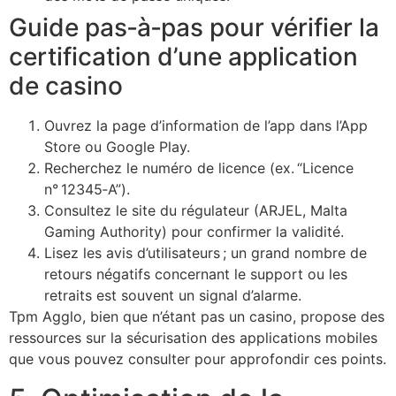
Guide pas‑à‑pas pour vérifier la
certification d’une application
de casino
Ouvrez la page d’information de l’app dans l’App
Store ou Google Play.
Recherchez le numéro de licence (ex. “Licence
n° 12345‑A”).
Consultez le site du régulateur (ARJEL, Malta
Gaming Authority) pour confirmer la validité.
Lisez les avis d’utilisateurs ; un grand nombre de
retours négatifs concernant le support ou les
retraits est souvent un signal d’alarme.
Tpm Agglo, bien que n’étant pas un casino, propose des
ressources sur la sécurisation des applications mobiles
que vous pouvez consulter pour approfondir ces points.