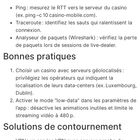
Ping : mesurez le RTT vers le serveur du casino
(ex. ping –c 10 casino‑mobile.com).
Traceroute : identifiez les sauts qui ralentissent la
connexion.
Analyseur de paquets (Wireshark) : vérifiez la perte
de paquets lors de sessions de live‑dealer.
Bonnes pratiques
Choisir un casino avec serveurs géolocalisés :
privilégiez les opérateurs qui indiquent la
localisation de leurs data‑centers (ex. Luxembourg,
Dublin).
Activer le mode “low‑data” dans les paramètres de
l’app : désactive les animations inutiles et limite le
streaming vidéo à 480 p.
Solutions de contournement