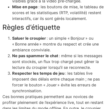
visibles grâce à la vidéo pré‑chargée.
Mise en page
: les boutons de mise, le tableau de
scores et les statistiques (RTP, volatilité) restent
interactifs, car ils sont gérés localement.
Règles d’étiquette
Saluer le croupier
: un simple « Bonjour » ou
« Bonne année » montre du respect et crée une
ambiance conviviale.
Ne pas spammer le chat
: même si les messages
sont stockés, un flux trop chargé peut gêner la
lecture du croupier lorsqu’il se reconnecte.
Respecter les temps de jeu
: les tables live
imposent des délais entre chaque main ; ne pas
forcer le bouton « Jouer » évite les erreurs de
synchronisation.
Ces bonnes pratiques permettent aux novices de
profiter pleinement de l’expérience live, tout en restant
dans les limites du mode offline. En outre, le croupier