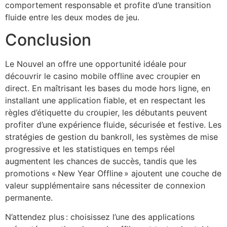
comportement responsable et profite d’une transition
fluide entre les deux modes de jeu.
Conclusion
Le Nouvel an offre une opportunité idéale pour
découvrir le casino mobile offline avec croupier en
direct. En maîtrisant les bases du mode hors ligne, en
installant une application fiable, et en respectant les
règles d’étiquette du croupier, les débutants peuvent
profiter d’une expérience fluide, sécurisée et festive. Les
stratégies de gestion du bankroll, les systèmes de mise
progressive et les statistiques en temps réel
augmentent les chances de succès, tandis que les
promotions « New Year Offline » ajoutent une couche de
valeur supplémentaire sans nécessiter de connexion
permanente.
N’attendez plus : choisissez l’une des applications