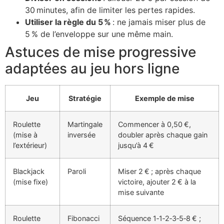
30 minutes, afin de limiter les pertes rapides.
Utiliser la règle du 5 %
: ne jamais miser plus de
5 % de l’enveloppe sur une même main.
Astuces de mise progressive
adaptées au jeu hors ligne
Jeu
Stratégie
Exemple de mise
Roulette
Martingale
Commencer à 0,50 €,
(mise à
inversée
doubler après chaque gain
l’extérieur)
jusqu’à 4 €
Blackjack
Paroli
Miser 2 € ; après chaque
(mise fixe)
victoire, ajouter 2 € à la
mise suivante
Roulette
Fibonacci
Séquence 1‑1‑2‑3‑5‑8 € ;