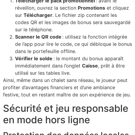
Télécharger le pack promotionnel
: avant le
réveillon, ouvrez la section
Promotions
et cliquez
sur
Télécharger
. Le fichier zip contenant les
codes QR et les images de bonus sera sauvegardé
sur le téléphone.
Scanner le QR code
: utilisez la fonction intégrée
de l’app pour lire le code, ce qui débloque le bonus
dans le portefeuille offline.
Vérifier le solde
: le montant du bonus apparaît
immédiatement dans l’onglet
Caisse
, prêt à être
utilisé sur les tables live.
Ainsi, même dans un chalet sans réseau, le joueur peut
profiter d’avantages financiers et d’une ambiance
festive, tout en restant maître de son expérience de jeu.
Sécurité et jeu responsable
en mode hors ligne