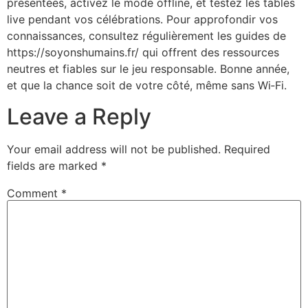
présentées, activez le mode offline, et testez les tables
live pendant vos célébrations. Pour approfondir vos
connaissances, consultez régulièrement les guides de
https://soyonshumains.fr/ qui offrent des ressources
neutres et fiables sur le jeu responsable. Bonne année,
et que la chance soit de votre côté, même sans Wi‑Fi.
Leave a Reply
Your email address will not be published.
Required
fields are marked
*
Comment
*