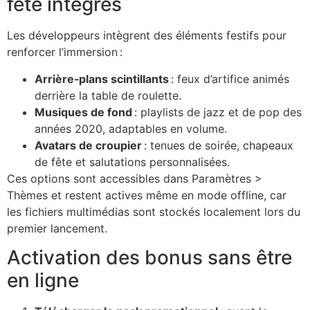
fête intégrés
Les développeurs intègrent des éléments festifs pour
renforcer l’immersion :
Arrière‑plans scintillants
: feux d’artifice animés
derrière la table de roulette.
Musiques de fond
: playlists de jazz et de pop des
années 2020, adaptables en volume.
Avatars de croupier
: tenues de soirée, chapeaux
de fête et salutations personnalisées.
Ces options sont accessibles dans Paramètres >
Thèmes et restent actives même en mode offline, car
les fichiers multimédias sont stockés localement lors du
premier lancement.
Activation des bonus sans être
en ligne