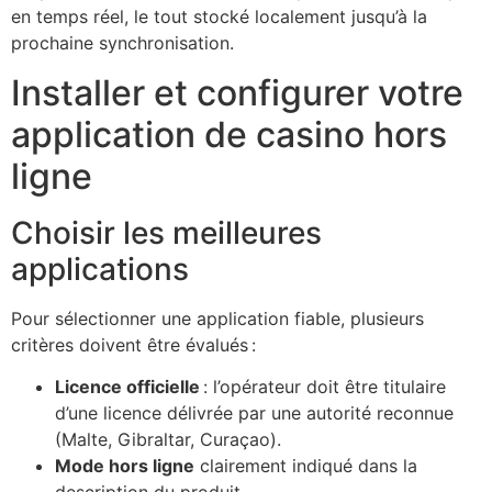
en temps réel, le tout stocké localement jusqu’à la
prochaine synchronisation.
Installer et configurer votre
application de casino hors
ligne
Choisir les meilleures
applications
Pour sélectionner une application fiable, plusieurs
critères doivent être évalués :
Licence officielle
: l’opérateur doit être titulaire
d’une licence délivrée par une autorité reconnue
(Malte, Gibraltar, Curaçao).
Mode hors ligne
clairement indiqué dans la