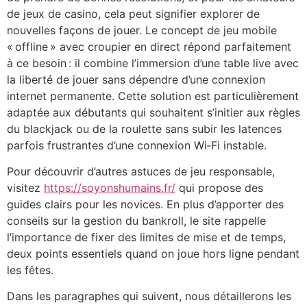
de jeux de casino, cela peut signifier explorer de
nouvelles façons de jouer. Le concept de jeu mobile
« offline » avec croupier en direct répond parfaitement
à ce besoin : il combine l’immersion d’une table live avec
la liberté de jouer sans dépendre d’une connexion
internet permanente. Cette solution est particulièrement
adaptée aux débutants qui souhaitent s’initier aux règles
du blackjack ou de la roulette sans subir les latences
parfois frustrantes d’une connexion Wi‑Fi instable.
Pour découvrir d’autres astuces de jeu responsable,
visitez
https://soyonshumains.fr/
qui propose des
guides clairs pour les novices. En plus d’apporter des
conseils sur la gestion du bankroll, le site rappelle
l’importance de fixer des limites de mise et de temps,
deux points essentiels quand on joue hors ligne pendant
les fêtes.
Dans les paragraphes qui suivent, nous détaillerons les