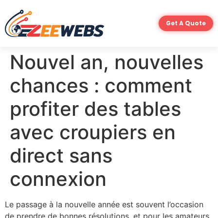
Get A Quote
Nouvel an, nouvelles
chances : comment
profiter des tables
avec croupiers en
direct sans
connexion
Le passage à la nouvelle année est souvent l’occasion
de prendre de bonnes résolutions, et pour les amateurs