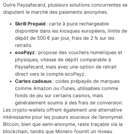
Outre Paysafecard, plusieurs solutions concurrentes se
disputent le marché des paiements anonymes.
Skrill Prepaid
: carte à puce rechargeable
disponible dans les kiosques européens, limite de
dépôt de 500 € par jour, frais de 2 % sur les
retraits.
ecoPayz
: propose des vouchers numériques et
physiques, vitesse de dépôt comparable à
Paysafecard, mais avec une option de retrait
direct vers le compte ecoPayz.
Cartes cadeaux
: codes prépayés de marques
comme Amazon ou iTunes, utilisables comme
fonds de jeu sur certains casinos, mais
généralement soumis à des frais de conversion.
Les crypto‑wallets offrent également une alternative
intéressante pour les joueurs soucieux de l’anonymat.
Bitcoin, bien que semi‑anonyme, reste traçable via la
blockchain, tandis que Monero fournit un niveau