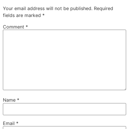
Your email address will not be published.
Required
fields are marked
*
Comment
*
Name
*
Email
*