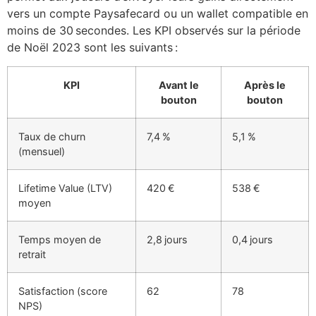
vers un compte Paysafecard ou un wallet compatible en
moins de 30 secondes. Les KPI observés sur la période
de Noël 2023 sont les suivants :
KPI
Avant le
Après le
bouton
bouton
Taux de churn
7,4 %
5,1 %
(mensuel)
Lifetime Value (LTV)
420 €
538 €
moyen
Temps moyen de
2,8 jours
0,4 jours
retrait
Satisfaction (score
62
78
NPS)