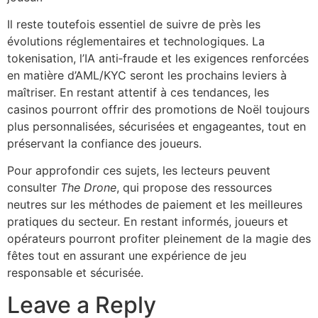
Il reste toutefois essentiel de suivre de près les
évolutions réglementaires et technologiques. La
tokenisation, l’IA anti‑fraude et les exigences renforcées
en matière d’AML/KYC seront les prochains leviers à
maîtriser. En restant attentif à ces tendances, les
casinos pourront offrir des promotions de Noël toujours
plus personnalisées, sécurisées et engageantes, tout en
préservant la confiance des joueurs.
Pour approfondir ces sujets, les lecteurs peuvent
consulter
The Drone
, qui propose des ressources
neutres sur les méthodes de paiement et les meilleures
pratiques du secteur. En restant informés, joueurs et
opérateurs pourront profiter pleinement de la magie des
fêtes tout en assurant une expérience de jeu
responsable et sécurisée.
Leave a Reply