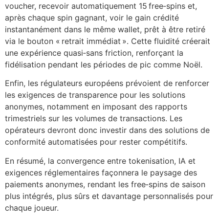
voucher, recevoir automatiquement 15 free‑spins et,
après chaque spin gagnant, voir le gain crédité
instantanément dans le même wallet, prêt à être retiré
via le bouton « retrait immédiat ». Cette fluidité créerait
une expérience quasi‑sans friction, renforçant la
fidélisation pendant les périodes de pic comme Noël.
Enfin, les régulateurs européens prévoient de renforcer
les exigences de transparence pour les solutions
anonymes, notamment en imposant des rapports
trimestriels sur les volumes de transactions. Les
opérateurs devront donc investir dans des solutions de
conformité automatisées pour rester compétitifs.
En résumé, la convergence entre tokenisation, IA et
exigences réglementaires façonnera le paysage des
paiements anonymes, rendant les free‑spins de saison
plus intégrés, plus sûrs et davantage personnalisés pour
chaque joueur.