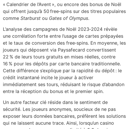
« Calendrier de l’Avent », ou encore des bonus de Noël
qui offrent jusqu’à 50 free‑spins sur des titres populaires
comme
Starburst
ou
Gates of Olympus
.
L’analyse des campagnes de Noël 2023‑2024 révèle
une corrélation forte entre l’usage de cartes prépayées
et le taux de conversion des free‑spins. En moyenne, les
joueurs qui déposent via Paysafecard convertissent
22 % de leurs tours gratuits en mises réelles, contre
16 % pour les dépôts par carte bancaire traditionnelle.
Cette différence s’explique par la rapidité du dépôt : le
crédit instantané incite le joueur à activer
immédiatement ses tours, réduisant le risque d’abandon
entre la réception du bonus et le premier spin.
Un autre facteur clé réside dans le sentiment de
sécurité. Les joueurs anonymes, soucieux de ne pas
exposer leurs données bancaires, préfèrent les solutions
qui ne laissent aucune trace. Ainsi, lorsqu’un casino