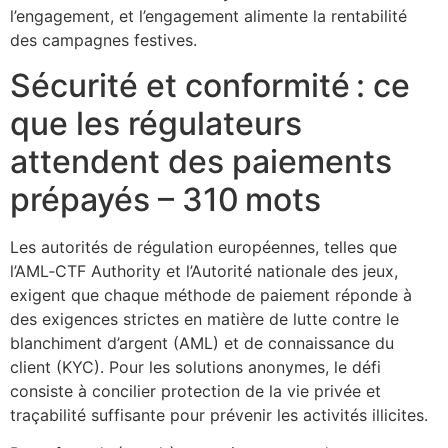
l’engagement, et l’engagement alimente la rentabilité
des campagnes festives.
Sécurité et conformité : ce
que les régulateurs
attendent des paiements
prépayés – 310 mots
Les autorités de régulation européennes, telles que
l’AML‑CTF Authority et l’Autorité nationale des jeux,
exigent que chaque méthode de paiement réponde à
des exigences strictes en matière de lutte contre le
blanchiment d’argent (AML) et de connaissance du
client (KYC). Pour les solutions anonymes, le défi
consiste à concilier protection de la vie privée et
traçabilité suffisante pour prévenir les activités illicites.