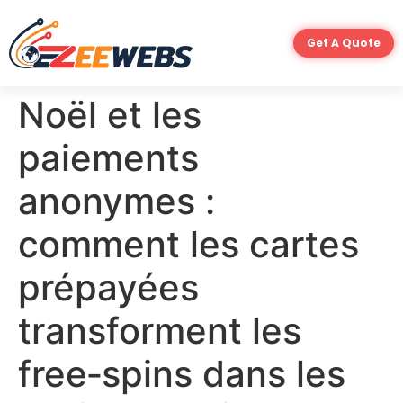
Get A Quote
Noël et les
paiements
anonymes :
comment les cartes
prépayées
transforment les
free‑spins dans les