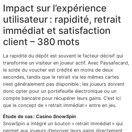
Impact sur l’expérience
utilisateur : rapidité, retrait
immédiat et satisfaction
client – 380 mots
La rapidité du dépôt est souvent le facteur décisif qui
transforme un visiteur en joueur actif. Avec Paysafecard,
le solde du voucher est crédité en moins de deux
secondes, tandis que le retrait via les mêmes cartes
n’est généralement pas disponible ; les joueurs doivent
donc opter pour un portefeuille électronique ou un
compte bancaire pour récupérer leurs gains. C’est ici
que le concept de « retrait immédiat » entre en jeu.
Étude de cas : Casino
SnowSpin
SnowSpin a intégré un bouton « retrait immédiat » qui
permet aux joueurs d’envoyer leurs gains directement