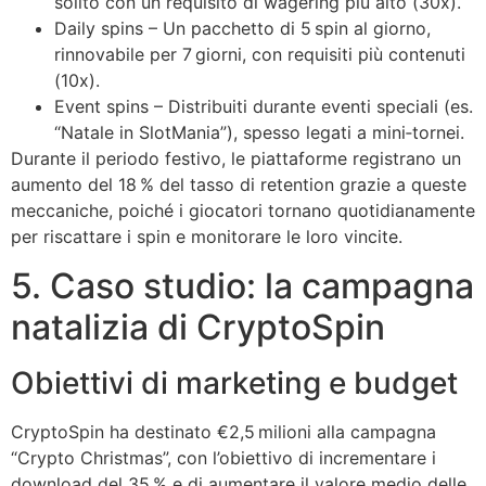
solito con un requisito di wagering più alto (30x).
Daily spins – Un pacchetto di 5 spin al giorno,
rinnovabile per 7 giorni, con requisiti più contenuti
(10x).
Event spins – Distribuiti durante eventi speciali (es.
“Natale in SlotMania”), spesso legati a mini‑tornei.
Durante il periodo festivo, le piattaforme registrano un
aumento del 18 % del tasso di retention grazie a queste
meccaniche, poiché i giocatori tornano quotidianamente
per riscattare i spin e monitorare le loro vincite.
5. Caso studio: la campagna
natalizia di CryptoSpin
Obiettivi di marketing e budget
CryptoSpin ha destinato €2,5 milioni alla campagna
“Crypto Christmas”, con l’obiettivo di incrementare i
download del 35 % e di aumentare il valore medio delle