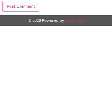
© 2026 Powered by
Ezeewebs