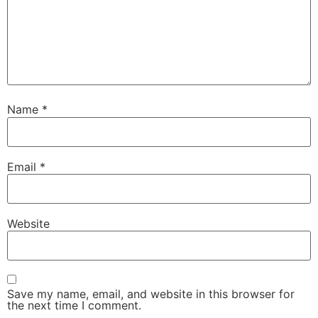
Name
*
Email
*
Website
Save my name, email, and website in this browser for
the next time I comment.