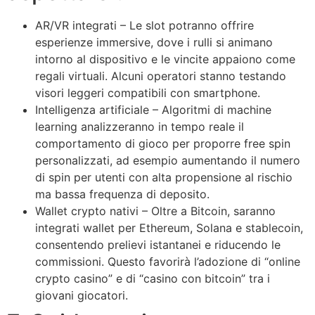
AR/VR integrati – Le slot potranno offrire
esperienze immersive, dove i rulli si animano
intorno al dispositivo e le vincite appaiono come
regali virtuali. Alcuni operatori stanno testando
visori leggeri compatibili con smartphone.
Intelligenza artificiale – Algoritmi di machine
learning analizzeranno in tempo reale il
comportamento di gioco per proporre free spin
personalizzati, ad esempio aumentando il numero
di spin per utenti con alta propensione al rischio
ma bassa frequenza di deposito.
Wallet crypto nativi – Oltre a Bitcoin, saranno
integrati wallet per Ethereum, Solana e stablecoin,
consentendo prelievi istantanei e riducendo le
commissioni. Questo favorirà l’adozione di “online
crypto casino” e di “casino con bitcoin” tra i
giovani giocatori.