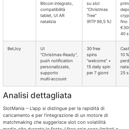
Bitcoin integrato,
su slot
pri
compatibilità
“Christmas
depo
tablet, UI AR
Tree”
cryp
natalizia
(RTP 96,5 %)
fino
€30
40 s
BetJoy
UI
30 free
Cas
“Christmas‑Ready”,
spins
10 %
push notification
“welcome” +
perd
personalizzate,
15 daily spin
nata
supporto
per 7 giorni
25 s
multi‑account
Analisi dettagliata
SlotMania – L’app si distingue per la rapidità di
caricamento e per l’integrazione di un motore di
matchmaking che suggerisce slot con volatilità