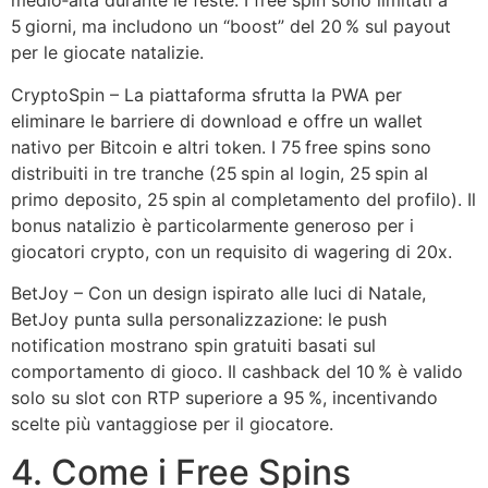
medio‑alta durante le feste. I free spin sono limitati a
5 giorni, ma includono un “boost” del 20 % sul payout
per le giocate natalizie.
CryptoSpin – La piattaforma sfrutta la PWA per
eliminare le barriere di download e offre un wallet
nativo per Bitcoin e altri token. I 75 free spins sono
distribuiti in tre tranche (25 spin al login, 25 spin al
primo deposito, 25 spin al completamento del profilo). Il
bonus natalizio è particolarmente generoso per i
giocatori crypto, con un requisito di wagering di 20x.
BetJoy – Con un design ispirato alle luci di Natale,
BetJoy punta sulla personalizzazione: le push
notification mostrano spin gratuiti basati sul
comportamento di gioco. Il cashback del 10 % è valido
solo su slot con RTP superiore a 95 %, incentivando
scelte più vantaggiose per il giocatore.
4. Come i Free Spins