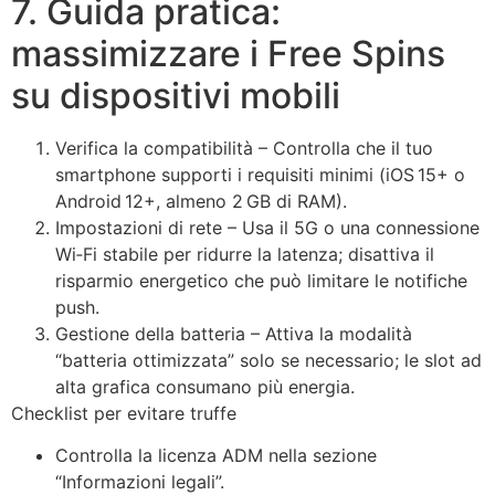
7. Guida pratica:
massimizzare i Free Spins
su dispositivi mobili
Verifica la compatibilità – Controlla che il tuo
smartphone supporti i requisiti minimi (iOS 15+ o
Android 12+, almeno 2 GB di RAM).
Impostazioni di rete – Usa il 5G o una connessione
Wi‑Fi stabile per ridurre la latenza; disattiva il
risparmio energetico che può limitare le notifiche
push.
Gestione della batteria – Attiva la modalità
“batteria ottimizzata” solo se necessario; le slot ad
alta grafica consumano più energia.
Checklist per evitare truffe
Controlla la licenza ADM nella sezione
“Informazioni legali”.