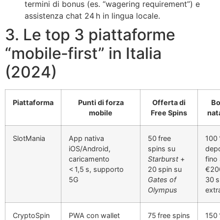
termini di bonus (es. “wagering requirement”) e
assistenza chat 24 h in lingua locale.
3. Le top 3 piattaforme
“mobile‑first” in Italia
(2024)
Piattaforma
Punti di forza
Offerta di
Bo
mobile
Free Spins
nat
SlotMania
App nativa
50 free
100 
iOS/Android,
spins su
depo
caricamento
Starburst
+
fino
< 1,5 s, supporto
20 spin su
€20
5G
Gates of
30 s
Olympus
extr
CryptoSpin
PWA con wallet
75 free spins
150 