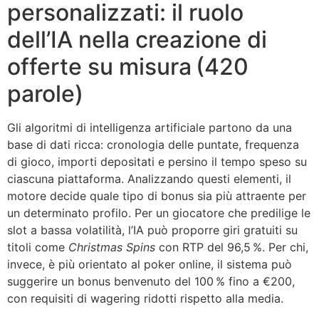
personalizzati: il ruolo
dell’IA nella creazione di
offerte su misura (420
parole)
Gli algoritmi di intelligenza artificiale partono da una
base di dati ricca: cronologia delle puntate, frequenza
di gioco, importi depositati e persino il tempo speso su
ciascuna piattaforma. Analizzando questi elementi, il
motore decide quale tipo di bonus sia più attraente per
un determinato profilo. Per un giocatore che predilige le
slot a bassa volatilità, l’IA può proporre giri gratuiti su
titoli come
Christmas Spins
con RTP del 96,5 %. Per chi,
invece, è più orientato al poker online, il sistema può
suggerire un bonus benvenuto del 100 % fino a €200,
con requisiti di wagering ridotti rispetto alla media.