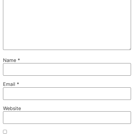
Name
*
Email
*
Website