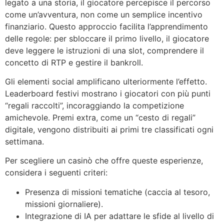
legato a una storia, il giocatore percepisce il percorso
come un’avventura, non come un semplice incentivo
finanziario. Questo approccio facilita l’apprendimento
delle regole: per sbloccare il primo livello, il giocatore
deve leggere le istruzioni di una slot, comprendere il
concetto di RTP e gestire il bankroll.
Gli elementi social amplificano ulteriormente l’effetto.
Leaderboard festivi mostrano i giocatori con più punti
“regali raccolti”, incoraggiando la competizione
amichevole. Premi extra, come un “cesto di regali”
digitale, vengono distribuiti ai primi tre classificati ogni
settimana.
Per scegliere un casinò che offre queste esperienze,
considera i seguenti criteri:
Presenza di missioni tematiche (caccia al tesoro,
missioni giornaliere).
Integrazione di IA per adattare le sfide al livello di