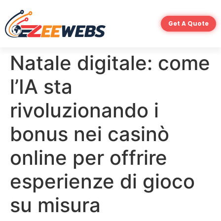
Get A Quote
Natale digitale: come
l’IA sta
rivoluzionando i
bonus nei casinò
online per offrire
esperienze di gioco
su misura