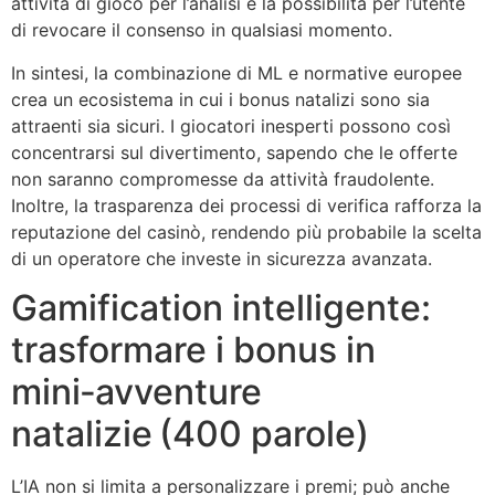
attività di gioco per l’analisi e la possibilità per l’utente
di revocare il consenso in qualsiasi momento.
In sintesi, la combinazione di ML e normative europee
crea un ecosistema in cui i bonus natalizi sono sia
attraenti sia sicuri. I giocatori inesperti possono così
concentrarsi sul divertimento, sapendo che le offerte
non saranno compromesse da attività fraudolente.
Inoltre, la trasparenza dei processi di verifica rafforza la
reputazione del casinò, rendendo più probabile la scelta
di un operatore che investe in sicurezza avanzata.
Gamification intelligente:
trasformare i bonus in
mini‑avventure
natalizie (400 parole)
L’IA non si limita a personalizzare i premi; può anche