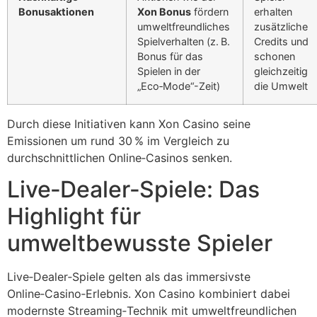
Bonusaktionen
Xon Bonus
fördern
erhalten
umweltfreundliches
zusätzliche
Spielverhalten (z. B.
Credits und
Bonus für das
schonen
Spielen in der
gleichzeitig
„Eco‑Mode“-Zeit)
die Umwelt
Durch diese Initiativen kann Xon Casino seine
Emissionen um rund 30 % im Vergleich zu
durchschnittlichen Online‑Casinos senken.
Live‑Dealer‑Spiele: Das
Highlight für
umweltbewusste Spieler
Live‑Dealer‑Spiele gelten als das immersivste
Online‑Casino‑Erlebnis. Xon Casino kombiniert dabei
modernste Streaming‑Technik mit umweltfreundlichen