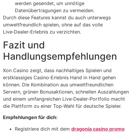
werden gesendet, um unnötige
Datenübertragungen zu vermeiden.
Durch diese Features kannst du auch unterwegs
umweltfreundlich spielen, ohne auf das volle
Live‑Dealer‑Erlebnis zu verzichten.
Fazit und
Handlungsempfehlungen
Xon Casino zeigt, dass nachhaltiges Spielen und
erstklassiges Casino‑Erlebnis Hand in Hand gehen
können. Die Kombination aus umweltfreundlichen
Servern, grünen Bonusaktionen, schnellen Auszahlungen
und einem umfangreichen Live‑Dealer‑Portfolio macht
die Plattform zu einer Top‑Wahl für deutsche Spieler.
Empfehlungen für dich:
Registriere dich mit dem
dragonia casino promo