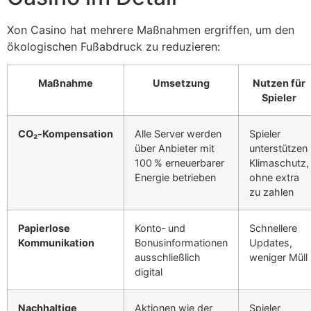
Xon Casino hat mehrere Maßnahmen ergriffen, um den
ökologischen Fußabdruck zu reduzieren:
Maßnahme
Umsetzung
Nutzen für
Spieler
CO₂‑Kompensation
Alle Server werden
Spieler
über Anbieter mit
unterstützen
100 % erneuerbarer
Klimaschutz,
Energie betrieben
ohne extra
zu zahlen
Papierlose
Konto‑ und
Schnellere
Kommunikation
Bonusinformationen
Updates,
ausschließlich
weniger Müll
digital
Nachhaltige
Aktionen wie der
Spieler