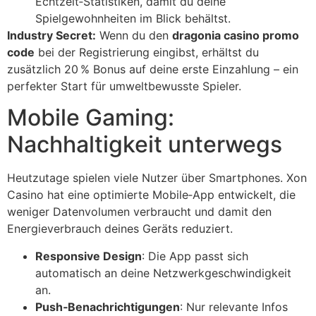
Echtzeit‑Statistiken, damit du deine
Spielgewohnheiten im Blick behältst.
Industry Secret:
Wenn du den
dragonia casino promo
code
bei der Registrierung eingibst, erhältst du
zusätzlich 20 % Bonus auf deine erste Einzahlung – ein
perfekter Start für umweltbewusste Spieler.
Mobile Gaming:
Nachhaltigkeit unterwegs
Heutzutage spielen viele Nutzer über Smartphones. Xon
Casino hat eine optimierte Mobile‑App entwickelt, die
weniger Datenvolumen verbraucht und damit den
Energieverbrauch deines Geräts reduziert.
Responsive Design
: Die App passt sich
automatisch an deine Netzwerkgeschwindigkeit
an.
Push‑Benachrichtigungen
: Nur relevante Infos