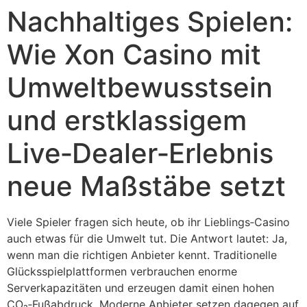
Nachhaltiges Spielen:
Wie Xon Casino mit
Umweltbewusstsein
und erstklassigem
Live‑Dealer‑Erlebnis
neue Maßstäbe setzt
Viele Spieler fragen sich heute, ob ihr Lieblings‑Casino
auch etwas für die Umwelt tut. Die Antwort lautet: Ja,
wenn man die richtigen Anbieter kennt. Traditionelle
Glücksspielplattformen verbrauchen enorme
Serverkapazitäten und erzeugen damit einen hohen
CO₂‑Fußabdruck. Moderne Anbieter setzen dagegen auf