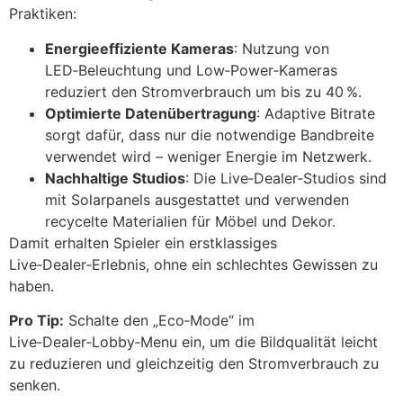
Praktiken:
Energieeffiziente Kameras
: Nutzung von
LED‑Beleuchtung und Low‑Power‑Kameras
reduziert den Stromverbrauch um bis zu 40 %.
Optimierte Datenübertragung
: Adaptive Bitrate
sorgt dafür, dass nur die notwendige Bandbreite
verwendet wird – weniger Energie im Netzwerk.
Nachhaltige Studios
: Die Live‑Dealer‑Studios sind
mit Solarpanels ausgestattet und verwenden
recycelte Materialien für Möbel und Dekor.
Damit erhalten Spieler ein erstklassiges
Live‑Dealer‑Erlebnis, ohne ein schlechtes Gewissen zu
haben.
Pro Tip:
Schalte den „Eco‑Mode“ im
Live‑Dealer‑Lobby‑Menu ein, um die Bildqualität leicht
zu reduzieren und gleichzeitig den Stromverbrauch zu
senken.