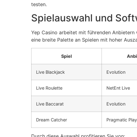
testen.
Spielauswahl und Sof
Yep Casino arbeitet mit führenden Anbietern
eine breite Palette an Spielen mit hoher Ausza
Spiel
Anbi
Live Blackjack
Evolution
Live Roulette
NetEnt Live
Live Baccarat
Evolution
Dream Catcher
Pragmatic Play
Durch diese Auswahl profitieren Sie von: