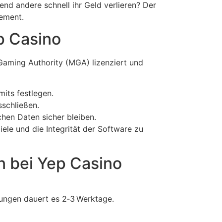
d andere schnell ihr Geld verlieren? Der
ement.
p Casino
 Gaming Authority (MGA) lizenziert und
mits festlegen.
sschließen.
hen Daten sicher bleiben.
ele und die Integrität der Software zu
n bei Yep Casino
sungen dauert es 2‑3 Werktage.