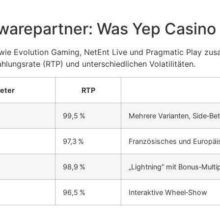
twarepartner: Was Yep Casin
 wie Evolution Gaming, NetEnt Live und Pragmatic Play zus
hlungsrate (RTP) und unterschiedlichen Volatilitäten.
eter
RTP
99,5 %
Mehrere Varianten, Side‑Be
97,3 %
Französisches und Europäi
98,9 %
„Lightning“ mit Bonus‑Multi
96,5 %
Interaktive Wheel‑Show