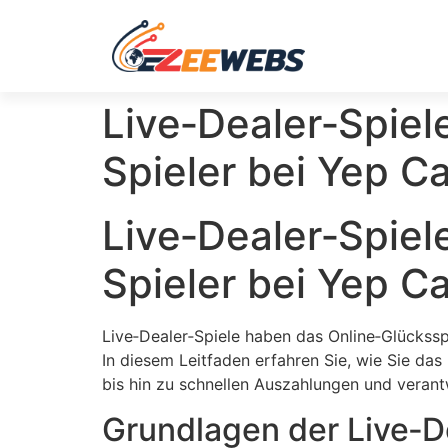
Live‑Dealer‑Spiele
Spieler bei Yep C
Live‑Dealer‑Spiele
Spieler bei Yep C
Live‑Dealer‑Spiele haben das Online‑Glückssp
In diesem Leitfaden erfahren Sie, wie Sie da
bis hin zu schnellen Auszahlungen und veran
Grundlagen der Live‑De