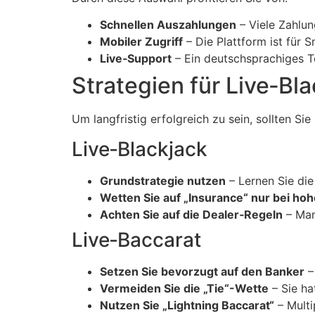
Schnellen Auszahlungen
– Viele Zahlun
Mobiler Zugriff
– Die Plattform ist für 
Live‑Support
– Ein deutschsprachiges Te
Strategien für Live‑Bl
Um langfristig erfolgreich zu sein, sollten Si
Live‑Blackjack
Grundstrategie nutzen
– Lernen Sie die
Wetten Sie auf „Insurance“ nur bei hoh
Achten Sie auf die Dealer‑Regeln
– Man
Live‑Baccarat
Setzen Sie bevorzugt auf den Banker
–
Vermeiden Sie die „Tie“-Wette
– Sie ha
Nutzen Sie „Lightning Baccarat“
– Multi