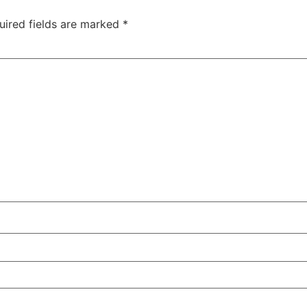
uired fields are marked
*