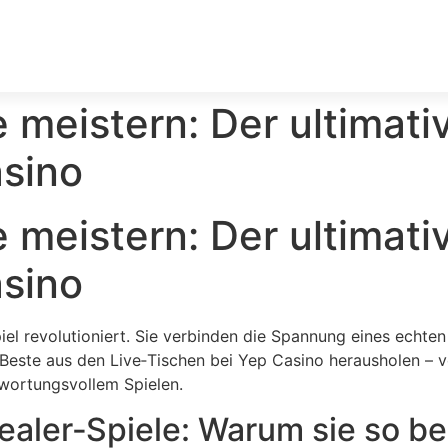
 meistern: Der ultimati
asino
 meistern: Der ultimati
asino
iel revolutioniert. Sie verbinden die Spannung eines echt
s Beste aus den Live‑Tischen bei Yep Casino herausholen – v
twortungsvollem Spielen.
aler‑Spiele: Warum sie so bel