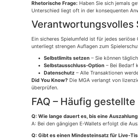
Rhetorische Frage:
Haben Sie sich jemals ge
Unterschied liegt oft in der konsequenten A
Verantwortungsvolles 
Ein sicheres Spielumfeld ist für jedes seriös
unterliegt strengen Auflagen zum Spielerschu
Selbstlimits setzen
– Sie können täglich
Selbstausschluss‑Option
– Bei Bedarf k
Datenschutz
– Alle Transaktionen werde
Did You Know?
Die MGA verlangt von lizenzie
überprüfen.
FAQ – Häufig gestellte
Q: Wie lange dauert es, bis eine Auszahlung 
A: Bei den gängigen E‑Wallets erfolgt die Au
Q: Gibt es einen Mindesteinsatz für Live‑Ti