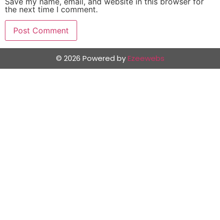
Save my name, email, and website in this browser for
the next time I comment.
© 2026 Powered by
Ezeewebs