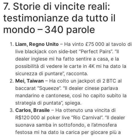
7. Storie di vincite reali:
testimonianze da tutto il
mondo – 340 parole
Liam, Regno Unito
– Ha vinto £75 000 al tavolo di
live blackjack con side‑bet “Perfect Pairs”. “Il
dealer inglese mi ha fatto sentire a casa, e la
possibilità di vedere le carte in 4K mi ha dato la
sicurezza di puntare”, racconta.
Mei, Taiwan
– Ha colto un jackpot di 2 BTC al
baccarat “Squeeze”. “Il dealer cinese parlava
mandarino e cantonese, così ho capito subito la
strategia di puntata”, spiega.
Carlos, Brasile
– Ha ottenuto una vincita di
R$120 000 al poker live “Rio Carnival”. “Il dealer
suonava samba in sottofondo, e l’atmosfera
festosa mi ha dato la carica per giocare più a