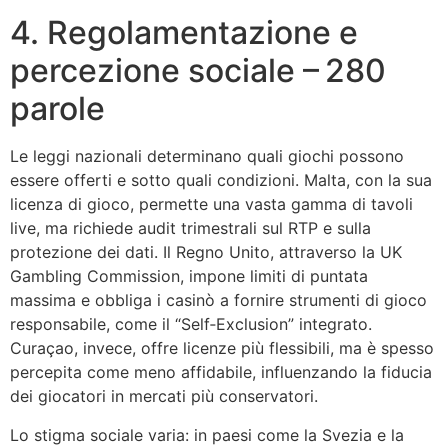
4. Regolamentazione e
percezione sociale – 280
parole
Le leggi nazionali determinano quali giochi possono
essere offerti e sotto quali condizioni. Malta, con la sua
licenza di gioco, permette una vasta gamma di tavoli
live, ma richiede audit trimestrali sul RTP e sulla
protezione dei dati. Il Regno Unito, attraverso la UK
Gambling Commission, impone limiti di puntata
massima e obbliga i casinò a fornire strumenti di gioco
responsabile, come il “Self‑Exclusion” integrato.
Curaçao, invece, offre licenze più flessibili, ma è spesso
percepita come meno affidabile, influenzando la fiducia
dei giocatori in mercati più conservatori.
Lo stigma sociale varia: in paesi come la Svezia e la