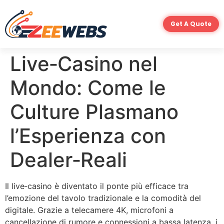
Get A Quote
Live‑Casino nel
Mondo: Come le
Culture Plasmano
l’Esperienza con
Dealer‑Reali
Il live‑casino è diventato il ponte più efficace tra
l’emozione del tavolo tradizionale e la comodità del
digitale. Grazie a telecamere 4K, microfoni a
cancellazione di rumore e connessioni a bassa latenza, i