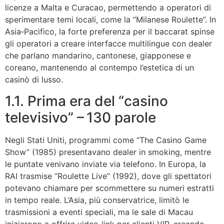
licenze a Malta e Curacao, permettendo a operatori di
sperimentare temi locali, come la “Milanese Roulette”. In
Asia‑Pacifico, la forte preferenza per il baccarat spinse
gli operatori a creare interfacce multilingue con dealer
che parlano mandarino, cantonese, giapponese e
coreano, mantenendo al contempo l’estetica di un
casinò di lusso.
1.1. Prima era del “casino
televisivo” – 130 parole
Negli Stati Uniti, programmi come “The Casino Game
Show” (1985) presentavano dealer in smoking, mentre
le puntate venivano inviate via telefono. In Europa, la
RAI trasmise “Roulette Live” (1992), dove gli spettatori
potevano chiamare per scommettere su numeri estratti
in tempo reale. L’Asia, più conservatrice, limitò le
trasmissioni a eventi speciali, ma le sale di Macau
iniziarono a offrire video‑link per clienti VIP, creando