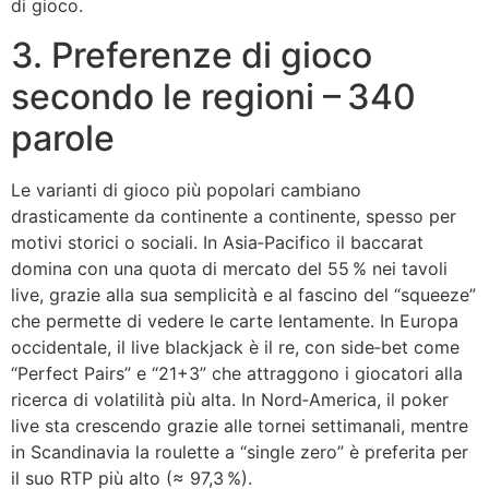
di gioco.
3. Preferenze di gioco
secondo le regioni – 340
parole
Le varianti di gioco più popolari cambiano
drasticamente da continente a continente, spesso per
motivi storici o sociali. In Asia‑Pacifico il baccarat
domina con una quota di mercato del 55 % nei tavoli
live, grazie alla sua semplicità e al fascino del “squeeze”
che permette di vedere le carte lentamente. In Europa
occidentale, il live blackjack è il re, con side‑bet come
“Perfect Pairs” e “21+3” che attraggono i giocatori alla
ricerca di volatilità più alta. In Nord‑America, il poker
live sta crescendo grazie alle tornei settimanali, mentre
in Scandinavia la roulette a “single zero” è preferita per
il suo RTP più alto (≈ 97,3 %).