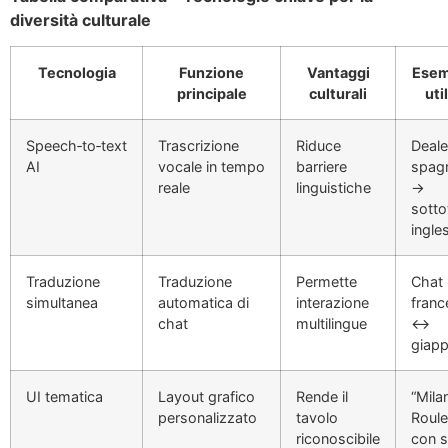
diversità culturale
Tecnologia
Funzione
Vantaggi
Esem
principale
culturali
uti
Speech‑to‑text
Trascrizione
Riduce
Deale
AI
vocale in tempo
barriere
spag
reale
linguistiche
→
sottot
ingle
Traduzione
Traduzione
Permette
Chat
simultanea
automatica di
interazione
franc
chat
multilingue
↔
giap
UI tematica
Layout grafico
Rende il
“Mila
personalizzato
tavolo
Roule
riconoscibile
con s