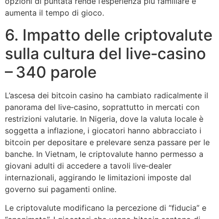
opzioni di puntata rende l’esperienza più familiare e
aumenta il tempo di gioco.
6. Impatto delle criptovalute
sulla cultura del live‑casino
– 340 parole
L’ascesa dei bitcoin casino ha cambiato radicalmente il
panorama del live‑casino, soprattutto in mercati con
restrizioni valutarie. In Nigeria, dove la valuta locale è
soggetta a inflazione, i giocatori hanno abbracciato i
bitcoin per depositare e prelevare senza passare per le
banche. In Vietnam, le criptovalute hanno permesso a
giovani adulti di accedere a tavoli live‑dealer
internazionali, aggirando le limitazioni imposte dal
governo sui pagamenti online.
Le criptovalute modificano la percezione di “fiducia” e