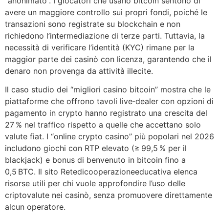
“anonimato”. I giocatori che usano bitcoin sentono di
avere un maggiore controllo sui propri fondi, poiché le
transazioni sono registrate su blockchain e non
richiedono l’intermediazione di terze parti. Tuttavia, la
necessità di verificare l’identità (KYC) rimane per la
maggior parte dei casinò con licenza, garantendo che il
denaro non provenga da attività illecite.
Il caso studio dei “migliori casino bitcoin” mostra che le
piattaforme che offrono tavoli live‑dealer con opzioni di
pagamento in crypto hanno registrato una crescita del
27 % nel traffico rispetto a quelle che accettano solo
valute fiat. I “online crypto casino” più popolari nel 2026
includono giochi con RTP elevato (≥ 99,5 % per il
blackjack) e bonus di benvenuto in bitcoin fino a
0,5 BTC. Il sito Retedicooperazioneeducativa elenca
risorse utili per chi vuole approfondire l’uso delle
criptovalute nei casinò, senza promuovere direttamente
alcun operatore.