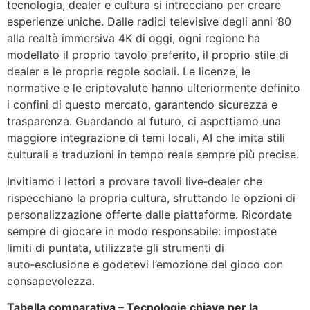
tecnologia, dealer e cultura si intrecciano per creare
esperienze uniche. Dalle radici televisive degli anni ’80
alla realtà immersiva 4K di oggi, ogni regione ha
modellato il proprio tavolo preferito, il proprio stile di
dealer e le proprie regole sociali. Le licenze, le
normative e le criptovalute hanno ulteriormente definito
i confini di questo mercato, garantendo sicurezza e
trasparenza. Guardando al futuro, ci aspettiamo una
maggiore integrazione di temi locali, AI che imita stili
culturali e traduzioni in tempo reale sempre più precise.
Invitiamo i lettori a provare tavoli live‑dealer che
rispecchiano la propria cultura, sfruttando le opzioni di
personalizzazione offerte dalle piattaforme. Ricordate
sempre di giocare in modo responsabile: impostate
limiti di puntata, utilizzate gli strumenti di
auto‑esclusione e godetevi l’emozione del gioco con
consapevolezza.
Tabella comparativa – Tecnologie chiave per la