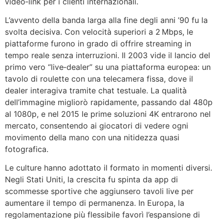
video‑link per i clienti internazionali.
L’avvento della banda larga alla fine degli anni ’90 fu la
svolta decisiva. Con velocità superiori a 2 Mbps, le
piattaforme furono in grado di offrire streaming in
tempo reale senza interruzioni. Il 2003 vide il lancio del
primo vero “live‑dealer” su una piattaforma europea: un
tavolo di roulette con una telecamera fissa, dove il
dealer interagiva tramite chat testuale. La qualità
dell’immagine migliorò rapidamente, passando dal 480p
al 1080p, e nel 2015 le prime soluzioni 4K entrarono nel
mercato, consentendo ai giocatori di vedere ogni
movimento della mano con una nitidezza quasi
fotografica.
Le culture hanno adottato il formato in momenti diversi.
Negli Stati Uniti, la crescita fu spinta da app di
scommesse sportive che aggiunsero tavoli live per
aumentare il tempo di permanenza. In Europa, la
regolamentazione più flessibile favorì l’espansione di