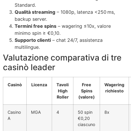
Standard.
Qualità streaming
– 1080p, latenza <250 ms,
backup server.
Termini free spins
– wagering ≤10x, valore
minimo spin ≥ €0,10.
Supporto clienti
– chat 24/7, assistenza
multilingue.
Valutazione comparativa di tre
casinò leader
Casinò
Licenza
Tavoli
Free
Wagering
High
Spins
richiesto
Roller
(valore)
Casino
MGA
4
50 spin
8x
A
€0,20
ciascuno