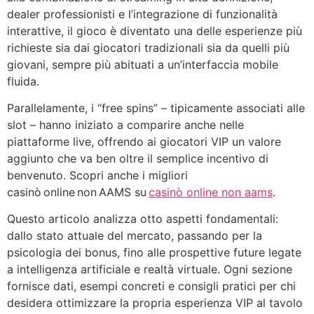
dealer professionisti e l’integrazione di funzionalità
interattive, il gioco è diventato una delle esperienze più
richieste sia dai giocatori tradizionali sia da quelli più
giovani, sempre più abituati a un’interfaccia mobile
fluida.
Parallelamente, i “free spins” – tipicamente associati alle
slot – hanno iniziato a comparire anche nelle
piattaforme live, offrendo ai giocatori VIP un valore
aggiunto che va ben oltre il semplice incentivo di
benvenuto. Scopri anche i migliori
casinò online non AAMS su
casinò online non aams
.
Questo articolo analizza otto aspetti fondamentali:
dallo stato attuale del mercato, passando per la
psicologia dei bonus, fino alle prospettive future legate
a intelligenza artificiale e realtà virtuale. Ogni sezione
fornisce dati, esempi concreti e consigli pratici per chi
desidera ottimizzare la propria esperienza VIP al tavolo