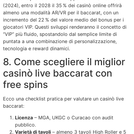
(2024), entro il 2028 il 35 % dei casinò online offrirà
almeno una modalità AR/VR per il baccarat, con un
incremento del 22 % del valore medio del bonus per i
giocatori VIP. Questi sviluppi renderanno il concetto di
“VIP” più fluido, spostandolo dal semplice limite di
puntata a una combinazione di personalizzazione,
tecnologia e reward dinamici.
8. Come scegliere il miglior
casinò live baccarat con
free spins
Ecco una checklist pratica per valutare un casinò live
baccarat:
Licenza
– MGA, UKGC o Curacao con audit
pubblico.
Varietà di tavoli
– almeno 3 tavoli High Roller e 5