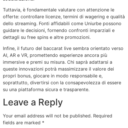
Tuttavia, è fondamentale valutare con attenzione le
offerte: controllare licenze, termini di wagering e qualità
dello streaming. Fonti affidabili come Uniurbe possono
guidare le decisioni, fornendo confronti imparziali e
dettagli su free spins e altre promozioni.
Infine, il futuro del baccarat live sembra orientato verso
AI, AR e VR, promettendo esperienze ancora più
immersive e premi su misura. Chi saprà adattarsi a
queste innovazioni potrà massimizzare il valore dei
propri bonus, giocare in modo responsabile e,
soprattutto, divertirsi con la consapevolezza di essere
su una piattaforma sicura e trasparente.
Leave a Reply
Your email address will not be published.
Required
fields are marked
*