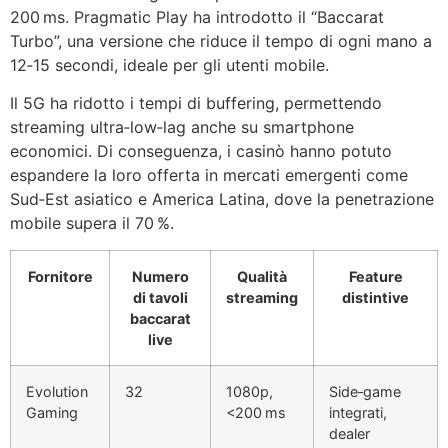
200 ms. Pragmatic Play ha introdotto il “Baccarat
Turbo”, una versione che riduce il tempo di ogni mano a
12‑15 secondi, ideale per gli utenti mobile.
Il 5G ha ridotto i tempi di buffering, permettendo
streaming ultra‑low‑lag anche su smartphone
economici. Di conseguenza, i casinò hanno potuto
espandere la loro offerta in mercati emergenti come
Sud‑Est asiatico e America Latina, dove la penetrazione
mobile supera il 70 %.
Fornitore
Numero
Qualità
Feature
di tavoli
streaming
distintive
baccarat
live
Evolution
32
1080p,
Side‑game
Gaming
<200 ms
integrati,
dealer