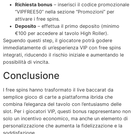
Richiesta bonus
– inserisci il codice promozionale
“VIPFREE50” nella sezione “Promozioni” per
attivare i free spins.
Deposito
– effettua il primo deposito (minimo
€100 per accedere al tavolo High Roller).
Seguendo questi step, il giocatore potrà godere
immediatamente di un’esperienza VIP con free spins
integrati, riducendo il rischio iniziale e aumentando le
possibilità di vincita.
Conclusione
I free spins hanno trasformato il live baccarat da
semplice gioco di carte a piattaforma ibrida che
combina l’eleganza del tavolo con l’entusiasmo delle
slot. Per i giocatori VIP, questi bonus rappresentano non
solo un incentivo economico, ma anche un elemento di
personalizzazione che aumenta la fidelizzazione e la
soddisfazione.