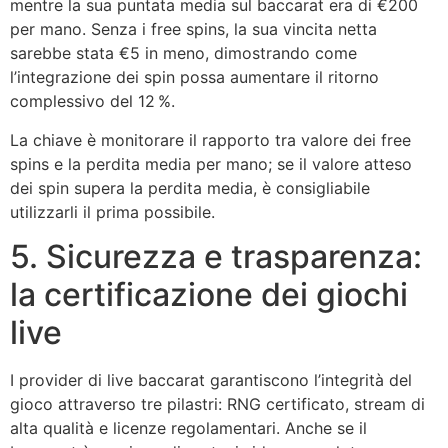
mentre la sua puntata media sul baccarat era di €200
per mano. Senza i free spins, la sua vincita netta
sarebbe stata €5 in meno, dimostrando come
l’integrazione dei spin possa aumentare il ritorno
complessivo del 12 %.
La chiave è monitorare il rapporto tra valore dei free
spins e la perdita media per mano; se il valore atteso
dei spin supera la perdita media, è consigliabile
utilizzarli il prima possibile.
5. Sicurezza e trasparenza:
la certificazione dei giochi
live
I provider di live baccarat garantiscono l’integrità del
gioco attraverso tre pilastri: RNG certificato, stream di
alta qualità e licenze regolamentari. Anche se il