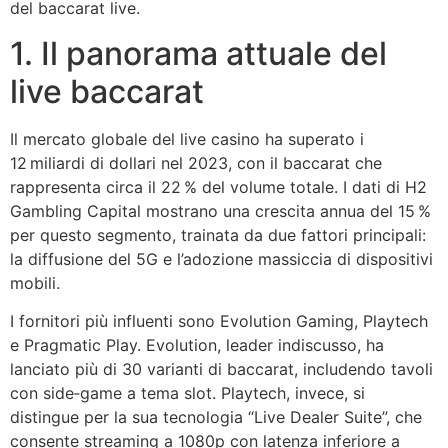
del baccarat live.
1. Il panorama attuale del
live baccarat
Il mercato globale del live casino ha superato i
12 miliardi di dollari nel 2023, con il baccarat che
rappresenta circa il 22 % del volume totale. I dati di H2
Gambling Capital mostrano una crescita annua del 15 %
per questo segmento, trainata da due fattori principali:
la diffusione del 5G e l’adozione massiccia di dispositivi
mobili.
I fornitori più influenti sono Evolution Gaming, Playtech
e Pragmatic Play. Evolution, leader indiscusso, ha
lanciato più di 30 varianti di baccarat, includendo tavoli
con side‑game a tema slot. Playtech, invece, si
distingue per la sua tecnologia “Live Dealer Suite”, che
consente streaming a 1080p con latenza inferiore a