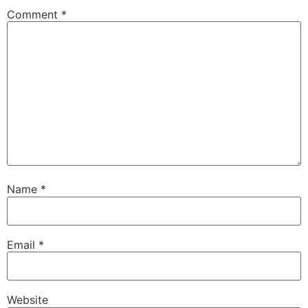
Comment
*
Name
*
Email
*
Website