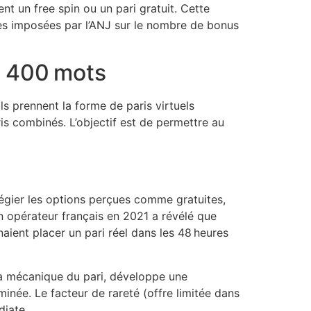
t un free spin ou un pari gratuit. Cette
ites imposées par l’ANJ sur le nombre de bonus
 – 400 mots
Ils prennent la forme de paris virtuels
ris combinés. L’objectif est de permettre au
égier les options perçues comme gratuites,
n opérateur français en 2021 a révélé que
ient placer un pari réel dans les 48 heures
 la mécanique du pari, développe une
inée. Le facteur de rareté (offre limitée dans
diate.