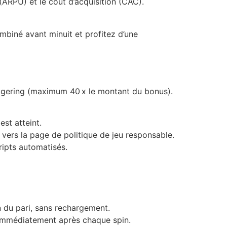
(ARPU) et le coût d’acquisition (CAC).
ombiné avant minuit et profitez d’une
wagering (maximum 40 x le montant du bonus).
st atteint.
 vers la page de politique de jeu responsable.
ripts automatisés.
n du pari, sans rechargement.
s immédiatement après chaque spin.