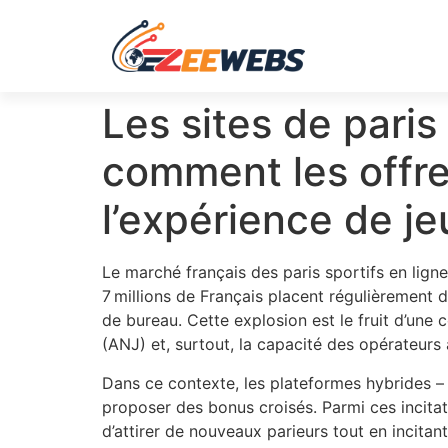
Les sites de paris
comment les offre
l’expérience de je
Le marché français des paris sportifs en ligne
7 millions de Français placent régulièrement 
de bureau. Cette explosion est le fruit d’une 
(ANJ) et, surtout, la capacité des opérateurs
Dans ce contexte, les plateformes hybrides – ce
proposer des bonus croisés. Parmi ces incitatio
d’attirer de nouveaux parieurs tout en incitant