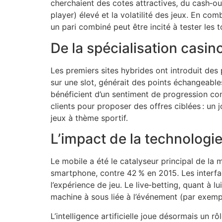
cherchaient des cotes attractives, du cash‑out
player) élevé et la volatilité des jeux. En co
un pari combiné peut être incité à tester les 
De la spécialisation casi
Les premiers sites hybrides ont introduit des 
sur une slot, générait des points échangeables
bénéficient d’un sentiment de progression con
clients pour proposer des offres ciblées : un 
jeux à thème sportif.
L’impact de la technologie 
Le mobile a été le catalyseur principal de la 
smartphone, contre 42 % en 2015. Les interfac
l’expérience de jeu. Le live‑betting, quant à l
machine à sous liée à l’événement (par exemple
L’intelligence artificielle joue désormais un 