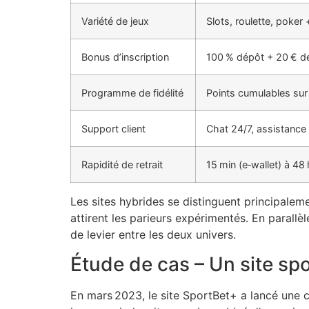
Variété de jeux
Slots, roulette, poker
Bonus d’inscription
100 % dépôt + 20 € de
Programme de fidélité
Points cumulables sur
Support client
Chat 24/7, assistance
Rapidité de retrait
15 min (e‑wallet) à 48
Les sites hybrides se distinguent principaleme
attirent les parieurs expérimentés. En parallèl
de levier entre les deux univers.
Étude de cas – Un site spo
En mars 2023, le site SportBet+ a lancé une c