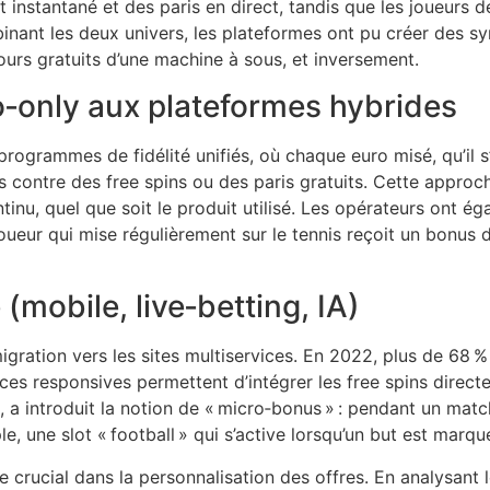
 instantané et des paris en direct, tandis que les joueurs de
mbinant les deux univers, les plateformes ont pu créer des sy
tours gratuits d’une machine à sous, et inversement.
no‑only aux plateformes hybrides
programmes de fidélité unifiés, où chaque euro misé, qu’il s’
 contre des free spins ou des paris gratuits. Cette approche
tinu, quel que soit le produit utilisé. Les opérateurs ont 
joueur qui mise régulièrement sur le tennis reçoit un bonus 
(mobile, live‑betting, IA)
migration vers les sites multiservices. En 2022, plus de 68 
es responsives permettent d’intégrer les free spins directe
ui, a introduit la notion de « micro‑bonus » : pendant un ma
, une slot « football » qui s’active lorsqu’un but est marqu
rôle crucial dans la personnalisation des offres. En analysan