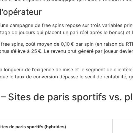
l’opérateur
’une campagne de free spins repose sur trois variables princ
tage de joueurs qui placent un pari réel après le bonus) et
e free spins, coût moyen de 0,10 € par spin (en raison du 
us s’élève à 25 €. Le revenu brut généré par joueur devient :
u, la longueur de l’exigence de mise et le segment de clien
t que le taux de conversion dépasse le seuil de rentabilité
– Sites de paris sportifs vs. 
ites de paris sportifs (hybrides)