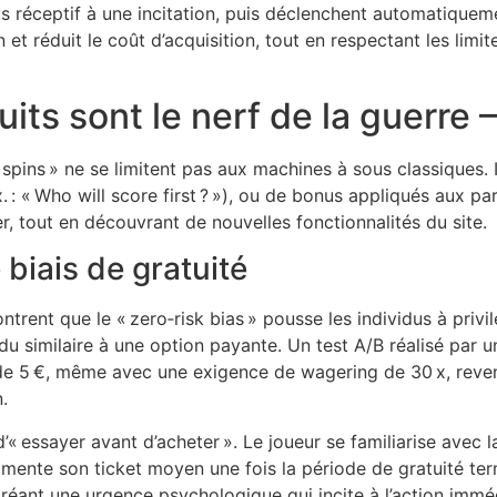
s réceptif à une incitation, puis déclenchent automatiquemen
 et réduit le coût d’acquisition, tout en respectant les lim
uits sont le nerf de la guerre
 spins » ne se limitent pas aux machines à sous classiques. 
. : « Who will score first ? »), ou de bonus appliqués aux pa
r, tout en découvrant de nouvelles fonctionnalités du site.
 biais de gratuité
nt que le « zero‑risk bias » pousse les individus à privil
u similaire à une option payante. Un test A/B réalisé par u
 de 5 €, même avec une exigence de wagering de 30 x, revena
.
’« essayer avant d’acheter ». Le joueur se familiarise avec
mente son ticket moyen une fois la période de gratuité term
réant une urgence psychologique qui incite à l’action immé