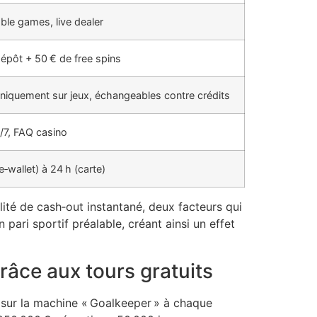
able games, live dealer
épôt + 50 € de free spins
uniquement sur jeux, échangeables contre crédits
/7, FAQ casino
e‑wallet) à 24 h (carte)
lité de cash‑out instantané, deux facteurs qui
 pari sportif préalable, créant ainsi un effet
râce aux tours gratuits
s sur la machine « Goalkeeper » à chaque