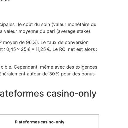
ipales : le coût du spin (valeur monétaire du
 la valeur moyenne du pari (average stake).
RTP moyen de 96 %). Le taux de conversion
 0,45 × 25 € = 11,25 €. Le ROI net est alors :
tèle ciblé. Cependant, même avec des exigences
, généralement autour de 30 % pour des bonus
plateformes casino‑only
Plateformes casino‑only