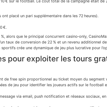
10 € sur le football. Le coût total de la campagne était de 
 ont placé un pari supplémentaire dans les 72 heures).
0 €.
 %, alors que le principal concurrent casino‑only, CasinoM
qu’un taux de conversion de 22 % et un revenu additionnel 
is sportifs crée une dynamique de jeu plus lucrative pour l’o
s pour exploiter les tours gra
ant de free spin proportionnel au ticket moyen du segment v
es de jeu pour identifier les joueurs actifs sur le football
essage via email, push notification et réseaux sociaux, en i