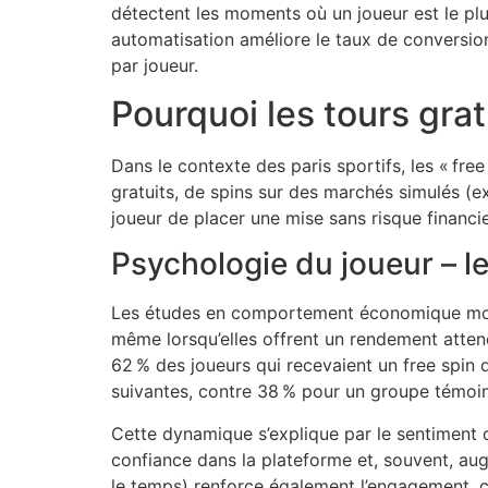
détectent les moments où un joueur est le plu
automatisation améliore le taux de conversion
par joueur.
Pourquoi les tours grat
Dans le contexte des paris sportifs, les « free
gratuits, de spins sur des marchés simulés (ex
joueur de placer une mise sans risque financie
Psychologie du joueur – le
Les études en comportement économique montre
même lorsqu’elles offrent un rendement attend
62 % des joueurs qui recevaient un free spin
suivantes, contre 38 % pour un groupe témoin
Cette dynamique s’explique par le sentiment d
confiance dans la plateforme et, souvent, aug
le temps) renforce également l’engagement, c