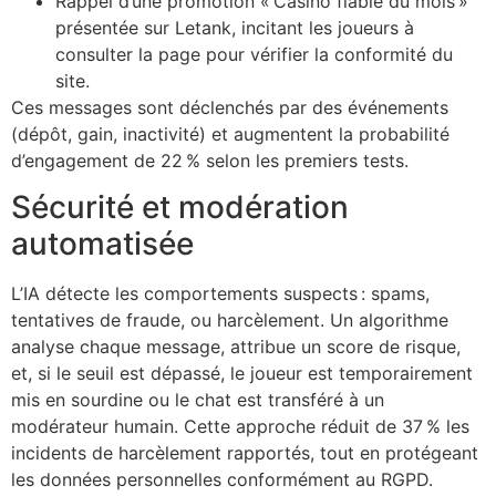
Rappel d’une promotion « Casino fiable du mois »
présentée sur Letank, incitant les joueurs à
consulter la page pour vérifier la conformité du
site.
Ces messages sont déclenchés par des événements
(dépôt, gain, inactivité) et augmentent la probabilité
d’engagement de 22 % selon les premiers tests.
Sécurité et modération
automatisée
L’IA détecte les comportements suspects : spams,
tentatives de fraude, ou harcèlement. Un algorithme
analyse chaque message, attribue un score de risque,
et, si le seuil est dépassé, le joueur est temporairement
mis en sourdine ou le chat est transféré à un
modérateur humain. Cette approche réduit de 37 % les
incidents de harcèlement rapportés, tout en protégeant
les données personnelles conformément au RGPD.