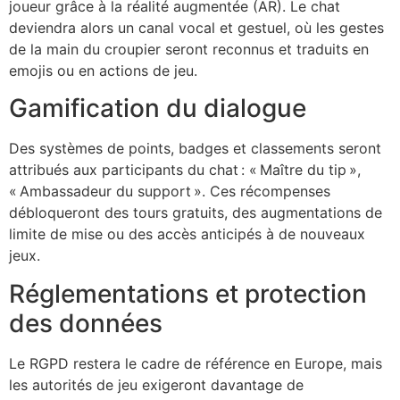
joueur grâce à la réalité augmentée (AR). Le chat
deviendra alors un canal vocal et gestuel, où les gestes
de la main du croupier seront reconnus et traduits en
emojis ou en actions de jeu.
Gamification du dialogue
Des systèmes de points, badges et classements seront
attribués aux participants du chat : « Maître du tip »,
« Ambassadeur du support ». Ces récompenses
débloqueront des tours gratuits, des augmentations de
limite de mise ou des accès anticipés à de nouveaux
jeux.
Réglementations et protection
des données
Le RGPD restera le cadre de référence en Europe, mais
les autorités de jeu exigeront davantage de