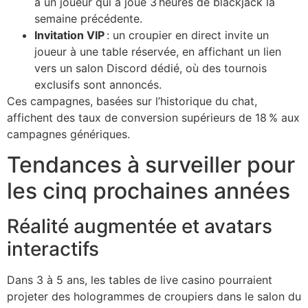
à un joueur qui a joué 3 heures de blackjack la
semaine précédente.
Invitation VIP
: un croupier en direct invite un
joueur à une table réservée, en affichant un lien
vers un salon Discord dédié, où des tournois
exclusifs sont annoncés.
Ces campagnes, basées sur l’historique du chat,
affichent des taux de conversion supérieurs de 18 % aux
campagnes génériques.
Tendances à surveiller pour
les cinq prochaines années
Réalité augmentée et avatars
interactifs
Dans 3 à 5 ans, les tables de live casino pourraient
projeter des hologrammes de croupiers dans le salon du