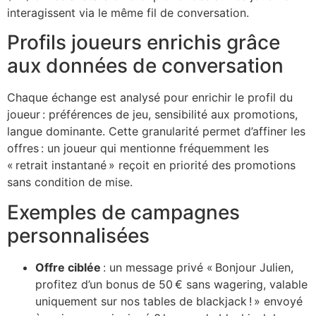
interagissent via le même fil de conversation.
Profils joueurs enrichis grâce
aux données de conversation
Chaque échange est analysé pour enrichir le profil du
joueur : préférences de jeu, sensibilité aux promotions,
langue dominante. Cette granularité permet d’affiner les
offres : un joueur qui mentionne fréquemment les
« retrait instantané » reçoit en priorité des promotions
sans condition de mise.
Exemples de campagnes
personnalisées
Offre ciblée
: un message privé « Bonjour Julien,
profitez d’un bonus de 50 € sans wagering, valable
uniquement sur nos tables de blackjack ! » envoyé