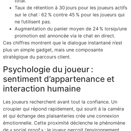
total.
Taux de rétention à 30 jours pour les joueurs actifs
sur le chat : 62 % contre 45 % pour les joueurs qui
ne l’utilisent pas.
Augmentation du panier moyen de 24 % lorsqu’une
promotion est annoncée via le chat en direct.
Ces chiffres montrent que le dialogue instantané n’est
plus un simple gadget, mais une composante
stratégique du parcours client.
Psychologie du joueur :
sentiment d’appartenance et
interaction humaine
Les joueurs recherchent avant tout la confiance. Un
croupier qui répond rapidement, qui sourit à la caméra
et qui échange des plaisanteries crée une connexion
émotionnelle. Cette proximité déclenche le phénomène
de « social proof » : le joueur perçoit l’environnement