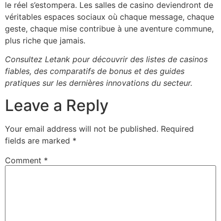
le réel s’estompera. Les salles de casino deviendront de
véritables espaces sociaux où chaque message, chaque
geste, chaque mise contribue à une aventure commune,
plus riche que jamais.
Consultez Letank pour découvrir des listes de casinos
fiables, des comparatifs de bonus et des guides
pratiques sur les dernières innovations du secteur.
Leave a Reply
Your email address will not be published.
Required
fields are marked
*
Comment
*