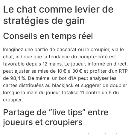
Le chat comme levier de
stratégies de gain
Conseils en temps réel
Imaginez une partie de baccarat où le croupier, via le
chat, indique que la tendance du compte‑côté est
favorable depuis 12 mains. Le joueur, informé en direct,
peut ajuster sa mise de 10 € à 30 € et profiter d’un RTP
de 98,4 %. De même, un bot d’IA peut analyser les
cartes distribuées au blackjack et suggérer de doubler
lorsque la main du joueur totalise 11 contre un 6 du
croupier.
Partage de “live tips” entre
joueurs et croupiers