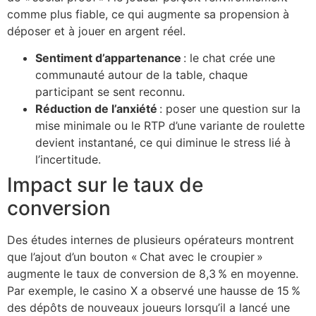
comme plus fiable, ce qui augmente sa propension à
déposer et à jouer en argent réel.
Sentiment d’appartenance
: le chat crée une
communauté autour de la table, chaque
participant se sent reconnu.
Réduction de l’anxiété
: poser une question sur la
mise minimale ou le RTP d’une variante de roulette
devient instantané, ce qui diminue le stress lié à
l’incertitude.
Impact sur le taux de
conversion
Des études internes de plusieurs opérateurs montrent
que l’ajout d’un bouton « Chat avec le croupier »
augmente le taux de conversion de 8,3 % en moyenne.
Par exemple, le casino X a observé une hausse de 15 %
des dépôts de nouveaux joueurs lorsqu’il a lancé une