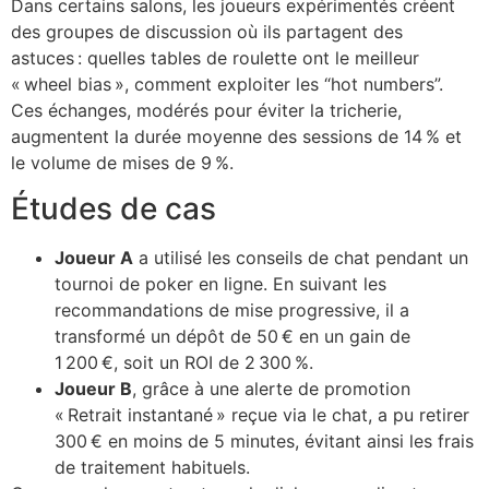
Dans certains salons, les joueurs expérimentés créent
des groupes de discussion où ils partagent des
astuces : quelles tables de roulette ont le meilleur
« wheel bias », comment exploiter les “hot numbers”.
Ces échanges, modérés pour éviter la tricherie,
augmentent la durée moyenne des sessions de 14 % et
le volume de mises de 9 %.
Études de cas
Joueur A
a utilisé les conseils de chat pendant un
tournoi de poker en ligne. En suivant les
recommandations de mise progressive, il a
transformé un dépôt de 50 € en un gain de
1 200 €, soit un ROI de 2 300 %.
Joueur B
, grâce à une alerte de promotion
« Retrait instantané » reçue via le chat, a pu retirer
300 € en moins de 5 minutes, évitant ainsi les frais
de traitement habituels.