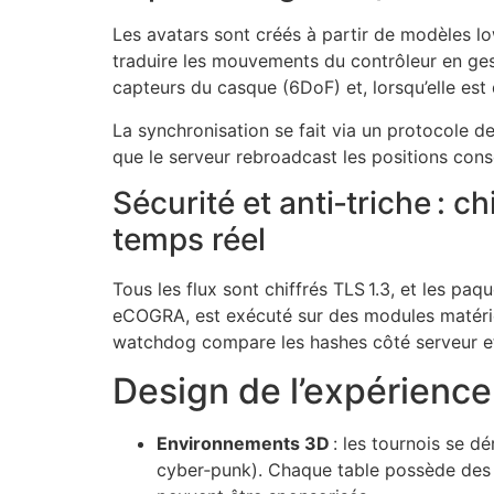
Les avatars sont créés à partir de modèles low
traduire les mouvements du contrôleur en geste
capteurs du casque (6DoF) et, lorsqu’elle est
La synchronisation se fait via un protocole d
que le serveur rebroadcast les positions con
Sécurité et anti‑triche : c
temps réel
Tous les flux sont chiffrés TLS 1.3, et les pa
eCOGRA, est exécuté sur des modules matériel
watchdog compare les hashes côté serveur et 
Design de l’expérience
Environnements 3D
: les tournois se d
cyber‑punk). Chaque table possède des é