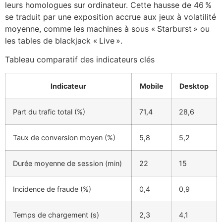
leurs homologues sur ordinateur. Cette hausse de 46 %
se traduit par une exposition accrue aux jeux à volatilité
moyenne, comme les machines à sous « Starburst » ou
les tables de blackjack « Live ».
Tableau comparatif des indicateurs clés
Indicateur
Mobile
Desktop
Part du trafic total (%)
71,4
28,6
Taux de conversion moyen (%)
5,8
5,2
Durée moyenne de session (min)
22
15
Incidence de fraude (%)
0,4
0,9
Temps de chargement (s)
2,3
4,1