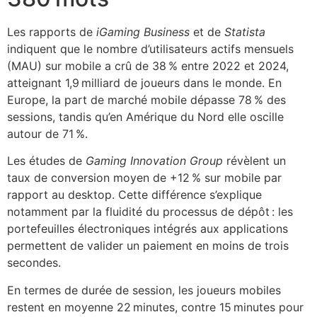
Les rapports de
iGaming Business
et de
Statista
indiquent que le nombre d’utilisateurs actifs mensuels
(MAU) sur mobile a crû de 38 % entre 2022 et 2024,
atteignant 1,9 milliard de joueurs dans le monde. En
Europe, la part de marché mobile dépasse 78 % des
sessions, tandis qu’en Amérique du Nord elle oscille
autour de 71 %.
Les études de
Gaming Innovation Group
révèlent un
taux de conversion moyen de +12 % sur mobile par
rapport au desktop. Cette différence s’explique
notamment par la fluidité du processus de dépôt : les
portefeuilles électroniques intégrés aux applications
permettent de valider un paiement en moins de trois
secondes.
En termes de durée de session, les joueurs mobiles
restent en moyenne 22 minutes, contre 15 minutes pour