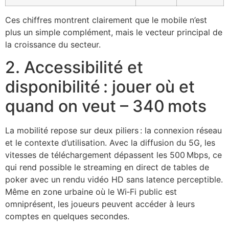
Ces chiffres montrent clairement que le mobile n’est
plus un simple complément, mais le vecteur principal de
la croissance du secteur.
2. Accessibilité et
disponibilité : jouer où et
quand on veut – 340 mots
La mobilité repose sur deux piliers : la connexion réseau
et le contexte d’utilisation. Avec la diffusion du 5G, les
vitesses de téléchargement dépassent les 500 Mbps, ce
qui rend possible le streaming en direct de tables de
poker avec un rendu vidéo HD sans latence perceptible.
Même en zone urbaine où le Wi‑Fi public est
omniprésent, les joueurs peuvent accéder à leurs
comptes en quelques secondes.