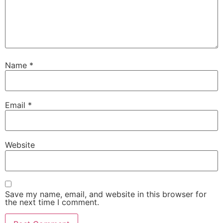
Name
*
Email
*
Website
Save my name, email, and website in this browser for
the next time I comment.