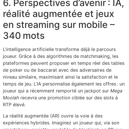
6. Perspectives d’avenir : IA,
réalité augmentée et jeux
en streaming sur mobile –
340 mots
L’intelligence artificielle transforme déjà le parcours
joueur. Grâce à des algorithmes de matchmaking, les
plateformes peuvent proposer en temps réel des tables
de poker ou de baccarat avec des adversaires de
niveau similaire, maximisant ainsi la satisfaction et le
temps de jeu. L’IA personnalise également les offres : un
joueur qui a récemment remporté un jackpot sur
Mega
Moolah
recevra une promotion ciblée sur des slots à
RTP élevé.
La réalité augmentée (AR) ouvre la voie à des
expériences hybrides. Imaginez un joueur qui, via son