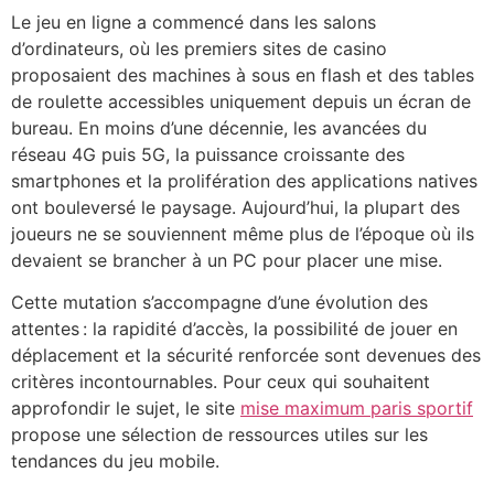
Le jeu en ligne a commencé dans les salons
d’ordinateurs, où les premiers sites de casino
proposaient des machines à sous en flash et des tables
de roulette accessibles uniquement depuis un écran de
bureau. En moins d’une décennie, les avancées du
réseau 4G puis 5G, la puissance croissante des
smartphones et la prolifération des applications natives
ont bouleversé le paysage. Aujourd’hui, la plupart des
joueurs ne se souviennent même plus de l’époque où ils
devaient se brancher à un PC pour placer une mise.
Cette mutation s’accompagne d’une évolution des
attentes : la rapidité d’accès, la possibilité de jouer en
déplacement et la sécurité renforcée sont devenues des
critères incontournables. Pour ceux qui souhaitent
approfondir le sujet, le site
mise maximum paris sportif
propose une sélection de ressources utiles sur les
tendances du jeu mobile.