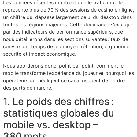
Les données récentes montrent que le trafic mobile
représente plus de 70 % des sessions de casino en ligne,
un chiffre qui dépasse largement celui du desktop dans
toutes les régions majeures. Cette dominance s’explique
par des indicateurs de performance supérieurs, que
nous détaillerons dans les sections suivantes : taux de
conversion, temps de jeu moyen, rétention, ergonomie,
sécurité et impact économique.
Nous aborderons donc, point par point, comment le
mobile transforme l’expérience du joueur et pourquoi les
opérateurs qui négligent ce canal risquent de perdre
des parts de marché.
1. Le poids des chiffres :
statistiques globales du
mobile vs. desktop –
380 mots