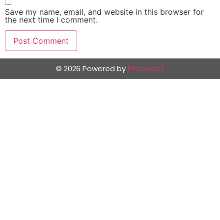
Save my name, email, and website in this browser for
the next time I comment.
© 2026 Powered by
Ezeewebs