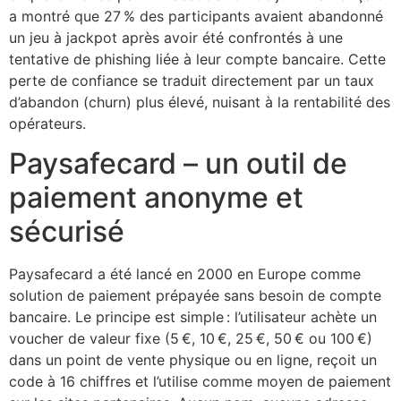
a montré que 27 % des participants avaient abandonné
un jeu à jackpot après avoir été confrontés à une
tentative de phishing liée à leur compte bancaire. Cette
perte de confiance se traduit directement par un taux
d’abandon (churn) plus élevé, nuisant à la rentabilité des
opérateurs.
Paysafecard – un outil de
paiement anonyme et
sécurisé
Paysafecard a été lancé en 2000 en Europe comme
solution de paiement prépayée sans besoin de compte
bancaire. Le principe est simple : l’utilisateur achète un
voucher de valeur fixe (5 €, 10 €, 25 €, 50 € ou 100 €)
dans un point de vente physique ou en ligne, reçoit un
code à 16 chiffres et l’utilise comme moyen de paiement