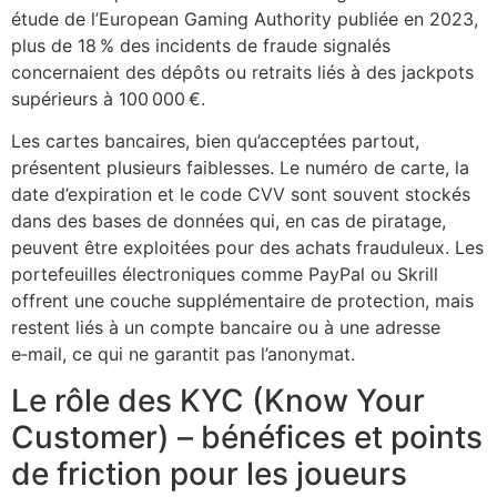
étude de l’European Gaming Authority publiée en 2023,
plus de 18 % des incidents de fraude signalés
concernaient des dépôts ou retraits liés à des jackpots
supérieurs à 100 000 €.
Les cartes bancaires, bien qu’acceptées partout,
présentent plusieurs faiblesses. Le numéro de carte, la
date d’expiration et le code CVV sont souvent stockés
dans des bases de données qui, en cas de piratage,
peuvent être exploitées pour des achats frauduleux. Les
portefeuilles électroniques comme PayPal ou Skrill
offrent une couche supplémentaire de protection, mais
restent liés à un compte bancaire ou à une adresse
e‑mail, ce qui ne garantit pas l’anonymat.
Le rôle des KYC (Know Your
Customer) – bénéfices et points
de friction pour les joueurs