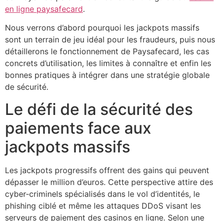
en ligne paysafecard
.
Nous verrons d’abord pourquoi les jackpots massifs
sont un terrain de jeu idéal pour les fraudeurs, puis nous
détaillerons le fonctionnement de Paysafecard, les cas
concrets d’utilisation, les limites à connaître et enfin les
bonnes pratiques à intégrer dans une stratégie globale
de sécurité.
Le défi de la sécurité des
paiements face aux
jackpots massifs
Les jackpots progressifs offrent des gains qui peuvent
dépasser le million d’euros. Cette perspective attire des
cyber‑criminels spécialisés dans le vol d’identités, le
phishing ciblé et même les attaques DDoS visant les
serveurs de paiement des casinos en ligne. Selon une