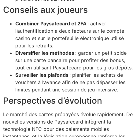
Conseils aux joueurs
Combiner Paysafecard et 2FA
: activer
l’authentification à deux facteurs sur le compte
casino et sur le portefeuille électronique utilisé
pour les retraits.
Diversifier les méthodes
: garder un petit solde
sur une carte bancaire pour profiter des bonus,
tout en utilisant Paysafecard pour les gros dépôts.
Surveiller les plafonds
: planifier les achats de
vouchers à l’avance afin de ne pas dépasser les
limites pendant une session de jeu intensive.
Perspectives d’évolution
Le marché des cartes prépayées évolue rapidement. De
nouvelles versions de Paysafecard intègrent la
technologie NFC pour des paiements mobiles
instantanés, et la législation européenne renforce les