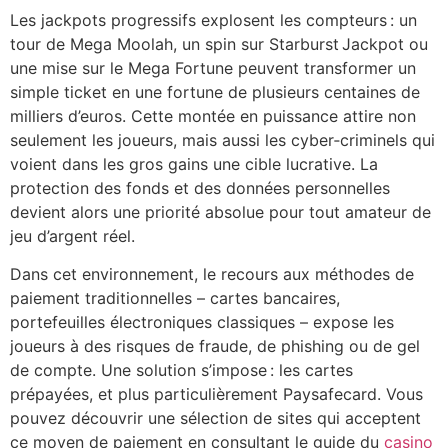
Les jackpots progressifs explosent les compteurs : un
tour de Mega Moolah, un spin sur Starburst Jackpot ou
une mise sur le Mega Fortune peuvent transformer un
simple ticket en une fortune de plusieurs centaines de
milliers d’euros. Cette montée en puissance attire non
seulement les joueurs, mais aussi les cyber‑criminels qui
voient dans les gros gains une cible lucrative. La
protection des fonds et des données personnelles
devient alors une priorité absolue pour tout amateur de
jeu d’argent réel.
Dans cet environnement, le recours aux méthodes de
paiement traditionnelles – cartes bancaires,
portefeuilles électroniques classiques – expose les
joueurs à des risques de fraude, de phishing ou de gel
de compte. Une solution s’impose : les cartes
prépayées, et plus particulièrement Paysafecard. Vous
pouvez découvrir une sélection de sites qui acceptent
ce moyen de paiement en consultant le guide du
casino