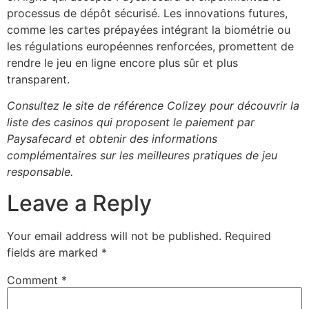
processus de dépôt sécurisé. Les innovations futures,
comme les cartes prépayées intégrant la biométrie ou
les régulations européennes renforcées, promettent de
rendre le jeu en ligne encore plus sûr et plus
transparent.
Consultez le site de référence
Colizey
pour découvrir la
liste des casinos qui proposent le paiement par
Paysafecard et obtenir des informations
complémentaires sur les meilleures pratiques de jeu
responsable.
Leave a Reply
Your email address will not be published.
Required
fields are marked
*
Comment
*