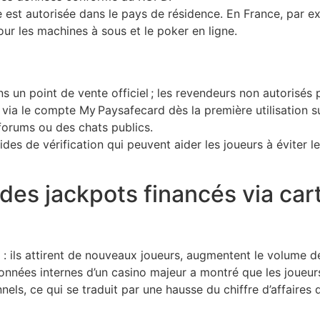
ée est autorisée dans le pays de résidence. En France, par e
pour les machines à sous et le poker en ligne.
ns un point de vente officiel ; les revendeurs non autorisé
 via le compte My Paysafecard dès la première utilisation s
forums ou des chats publics.
ides de vérification qui peuvent aider les joueurs à éviter 
des jackpots financés via car
 : ils attirent de nouveaux joueurs, augmentent le volume de
nées internes d’un casino majeur a montré que les joueurs
nels, ce qui se traduit par une hausse du chiffre d’affaires 