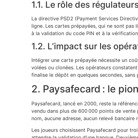
1.1. Le rôle des régulateu
La directive PSD2 (Payment Services Directive
ligne. Les cartes prépayées, qui ne sont pas 
à la validation du code PIN et à la vérificatio
1.2. L’impact sur les opér
Intégrer une carte prépayée nécessite un coût d
volées ou clonées. Les opérateurs constatent 
finalise le dépôt en quelques secondes, sans 
2. Paysafecard : le pi
Paysafecard, lancé en 2000, reste la référen
vendu dans plus de 600 000 points de vente p
nom, aucune adresse, aucun relevé bancaire ne
Les joueurs choisissent Paysafecard pour troi
attendre la validation d’une banque. Deuxièmem