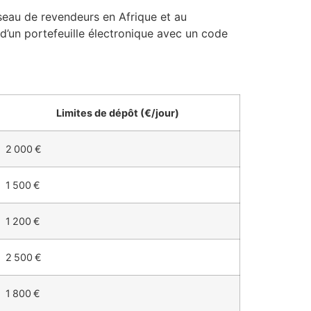
éseau de revendeurs en Afrique et au
d’un portefeuille électronique avec un code
Limites de dépôt (€/jour)
2 000 €
1 500 €
1 200 €
2 500 €
1 800 €