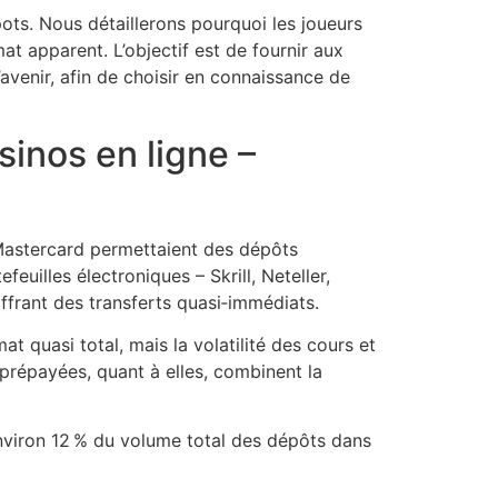
pots. Nous détaillerons pourquoi les joueurs
at apparent. L’objectif est de fournir aux
avenir, afin de choisir en connaissance de
sinos en ligne –
 Mastercard permettaient des dépôts
euilles électroniques – Skrill, Neteller,
offrant des transferts quasi‑immédiats.
 quasi total, mais la volatilité des cours et
répayées, quant à elles, combinent la
nviron 12 % du volume total des dépôts dans