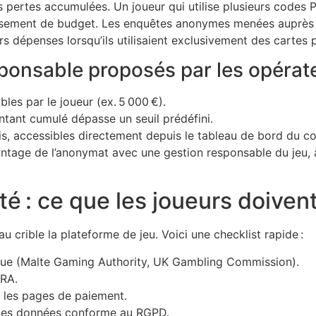
 pertes accumulées. Un joueur qui utilise plusieurs codes 
sement de budget. Les enquêtes anonymes menées auprès d
rs dépenses lorsqu’ils utilisaient exclusivement des cartes
esponsable proposés par les opérat
les par le joueur (ex. 5 000 €).
tant cumulé dépasse un seuil prédéfini.
is, accessibles directement depuis le tableau de bord du c
ntage de l’anonymat avec une gestion responsable du jeu, à 
té : ce que les joueurs doiven
 crible la plateforme de jeu. Voici une checklist rapide :
nnue (Malte Gaming Authority, UK Gambling Commission).
GRA.
 les pages de paiement.
 des données conforme au RGPD.