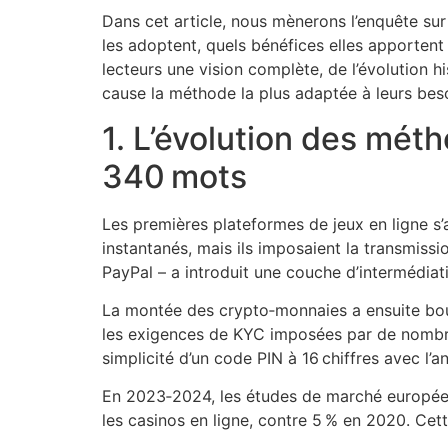
Dans cet article, nous mènerons l’enquête sur
les adoptent, quels bénéfices elles apportent 
lecteurs une vision complète, de l’évolution 
cause la méthode la plus adaptée à leurs bes
1. L’évolution des mét
340 mots
Les premières plateformes de jeux en ligne s
instantanés, mais ils imposaient la transmissi
PayPal – a introduit une couche d’intermédiati
La montée des crypto‑monnaies a ensuite boule
les exigences de KYC imposées par de nombreu
simplicité d’un code PIN à 16 chiffres avec l
En 2023‑2024, les études de marché européen
les casinos en ligne, contre 5 % en 2020. Cett