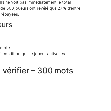
PIN ne voit pas immédiatement le total
e 500 joueurs ont révélé que 27 % d’entre
 prépayées.
eurs
ompte.
condition que le joueur active les
t vérifier – 300 mots