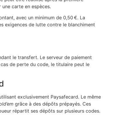
r une carte en espèces.
 montant, avec un minimum de 0,50 €. La
es exigences de lutte contre le blanchiment
dant le transfert. Le serveur de paiement
as de perte du code, le titulaire peut le
rd
utilisant exclusivement Paysafecard. Le même
old’em
grâce à des dépôts prépayés. Ces
oueur répartit ses dépôts sur plusieurs codes.