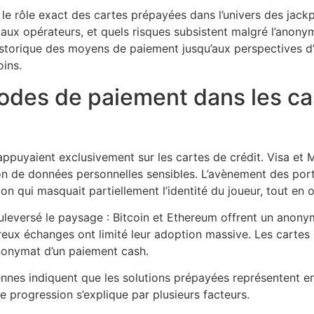
 le rôle exact des cartes prépayées dans l’univers des jack
aux opérateurs, et quels risques subsistent malgré l’anonym
historique des moyens de paiement jusqu’aux perspectives d’
oins.
hodes de paiement dans les ca
’appuyaient exclusivement sur les cartes de crédit. Visa et
on de données personnelles sensibles. L’avènement des portef
on qui masquait partiellement l’identité du joueur, tout en 
versé le paysage : Bitcoin et Ethereum offrent un anonymat
x échanges ont limité leur adoption massive. Les cartes p
’anonymat d’un paiement cash.
nes indiquent que les solutions prépayées représentent e
e progression s’explique par plusieurs facteurs.