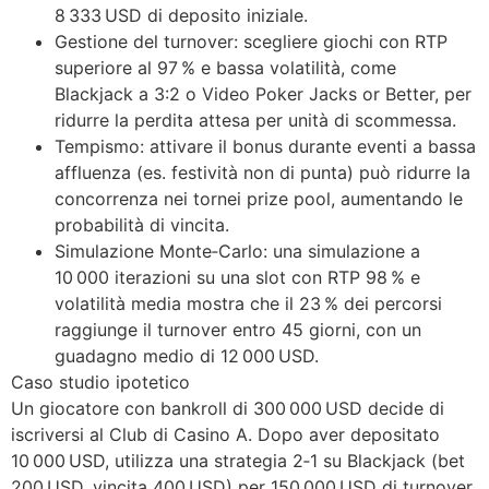
8 333 USD di deposito iniziale.
Gestione del turnover: scegliere giochi con RTP
superiore al 97 % e bassa volatilità, come
Blackjack a 3:2 o Video Poker Jacks or Better, per
ridurre la perdita attesa per unità di scommessa.
Tempismo: attivare il bonus durante eventi a bassa
affluenza (es. festività non di punta) può ridurre la
concorrenza nei tornei prize pool, aumentando le
probabilità di vincita.
Simulazione Monte‑Carlo: una simulazione a
10 000 iterazioni su una slot con RTP 98 % e
volatilità media mostra che il 23 % dei percorsi
raggiunge il turnover entro 45 giorni, con un
guadagno medio di 12 000 USD.
Caso studio ipotetico
Un giocatore con bankroll di 300 000 USD decide di
iscriversi al Club di Casino A. Dopo aver depositato
10 000 USD, utilizza una strategia 2‑1 su Blackjack (bet
200 USD, vincita 400 USD) per 150 000 USD di turnover