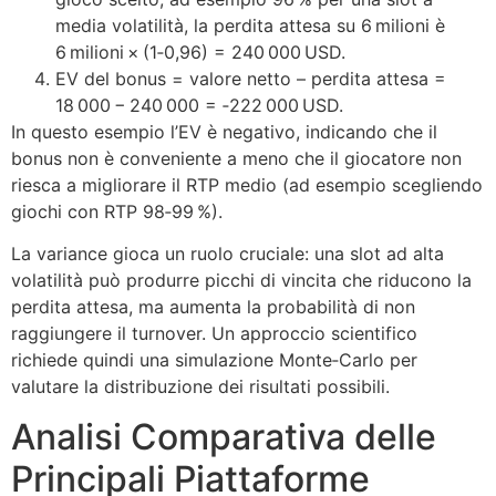
media volatilità, la perdita attesa su 6 milioni è
6 milioni × (1‑0,96) = 240 000 USD.
EV del bonus = valore netto – perdita attesa =
18 000 − 240 000 = ‑222 000 USD.
In questo esempio l’EV è negativo, indicando che il
bonus non è conveniente a meno che il giocatore non
riesca a migliorare il RTP medio (ad esempio scegliendo
giochi con RTP 98‑99 %).
La variance gioca un ruolo cruciale: una slot ad alta
volatilità può produrre picchi di vincita che riducono la
perdita attesa, ma aumenta la probabilità di non
raggiungere il turnover. Un approccio scientifico
richiede quindi una simulazione Monte‑Carlo per
valutare la distribuzione dei risultati possibili.
Analisi Comparativa delle
Principali Piattaforme