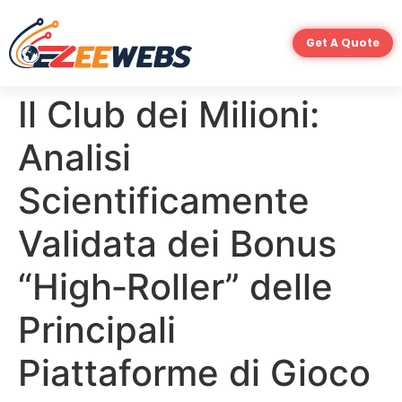
Get A Quote
Il Club dei Milioni:
Analisi
Scientificamente
Validata dei Bonus
“High‑Roller” delle
Principali
Piattaforme di Gioco