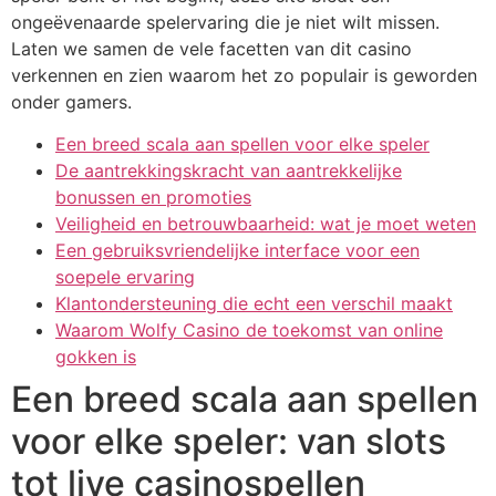
ongeëvenaarde spelervaring die je niet wilt missen.
Laten we samen de vele facetten van dit casino
verkennen en zien waarom het zo populair is geworden
onder gamers.
Een breed scala aan spellen voor elke speler
De aantrekkingskracht van aantrekkelijke
bonussen en promoties
Veiligheid en betrouwbaarheid: wat je moet weten
Een gebruiksvriendelijke interface voor een
soepele ervaring
Klantondersteuning die echt een verschil maakt
Waarom Wolfy Casino de toekomst van online
gokken is
Een breed scala aan spellen
voor elke speler: van slots
tot live casinospellen