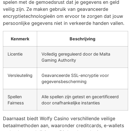
spelen met de gemoedsrust dat je gegevens en geld
veilig zijn. Ze maken gebruik van geavanceerde
encryptietechnologieën om ervoor te zorgen dat jouw
persoonlijke gegevens niet in verkeerde handen vallen.
Kenmerk
Beschrijving
Licentie
Volledig gereguleerd door de Malta
Gaming Authority
Versleuteling
Geavanceerde SSL-encryptie voor
gegevensbescherming
Spellen
Alle spellen zijn getest en gecertificeerd
Fairness
door onafhankelijke instanties
Daarnaast biedt Wolfy Casino verschillende veilige
betaalmethoden aan, waaronder creditcards, e-wallets