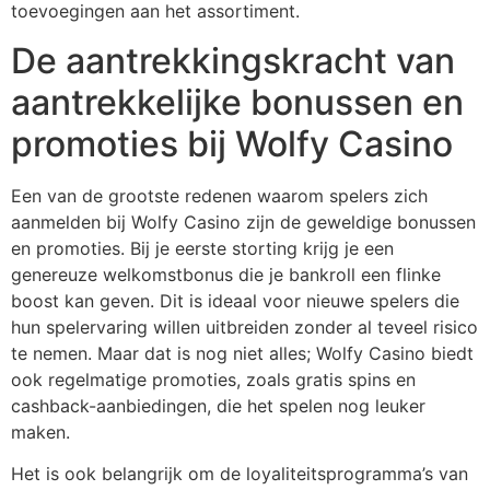
toevoegingen aan het assortiment.
De aantrekkingskracht van
aantrekkelijke bonussen en
promoties bij Wolfy Casino
Een van de grootste redenen waarom spelers zich
aanmelden bij Wolfy Casino zijn de geweldige bonussen
en promoties. Bij je eerste storting krijg je een
genereuze welkomstbonus die je bankroll een flinke
boost kan geven. Dit is ideaal voor nieuwe spelers die
hun spelervaring willen uitbreiden zonder al teveel risico
te nemen. Maar dat is nog niet alles; Wolfy Casino biedt
ook regelmatige promoties, zoals gratis spins en
cashback-aanbiedingen, die het spelen nog leuker
maken.
Het is ook belangrijk om de loyaliteitsprogramma’s van