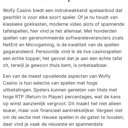
Wolfy Casino biedt een indrukwekkend spelaanbod dat
geschikt is voor elke soort speler. Of je nu houdt van
klassieke gokkasten, moderne video slots of spannende
tafelspellen, hier vind je het allemaal. Met honderden
spellen van gerenommeerde softwareleveranciers zoals
NetEnt en Microgaming, is de kwaliteit van de spellen
gegarandeerd. Persoonlijk vind ik de live casinospellen
een echte topper; het gevoel dat je aan een echte tafel
zit, terwijl je gewoon thuis bent, is onbetaalbaar.
Een van de meest opvallende aspecten van Wolfy
Casino is hun selectie van spellen met hoge
uitbetalingen. Spelers kunnen genieten van titels met
hoge RTP (Return to Player) percentages, wat de kans
op winst aanzienlijk vergroot. Dit maakt het niet alleen
leuker, maar ook financieel aantrekkelijker. Vergeet niet
om de sectie met nieuwe spellen in de gaten te houden;
daar vind je vaak de nieuwste en spannendste