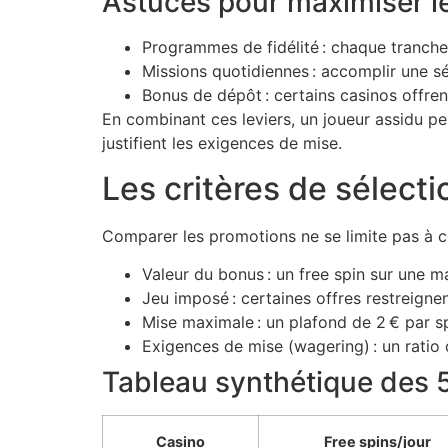
Astuces pour maximiser le
Programmes de fidélité : chaque tranch
Missions quotidiennes : accomplir une sé
Bonus de dépôt : certains casinos offren
En combinant ces leviers, un joueur assidu pe
justifient les exigences de mise.
Les critères de sélecti
Comparer les promotions ne se limite pas à com
Valeur du bonus : un free spin sur une ma
Jeu imposé : certaines offres restreignent
Mise maximale : un plafond de 2 € par spi
Exigences de mise (wagering) : un ratio
Tableau synthétique des 
Casino
Free spins/jour