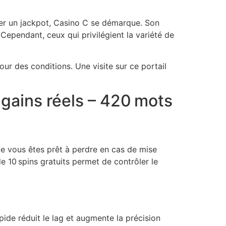
her un jackpot, Casino C se démarque. Son
Cependant, ceux qui privilégient la variété de
our des conditions. Une visite sur ce portail
 gains réels – 420 mots
que vous êtes prêt à perdre en cas de mise
 10 spins gratuits permet de contrôler le
ide réduit le lag et augmente la précision