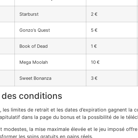
Starburst
2 €
Gonzo’s Quest
5 €
Book of Dead
1 €
Mega Moolah
10 €
Sweet Bonanza
3 €
 des conditions
, les limites de retrait et les dates d’expiration gagnent la
pitulatif dans la page du bonus et la possibilité de le télé
ont modestes, la mise maximale élevée et le jeu imposé offre
former les spins gratuits en gains réels.