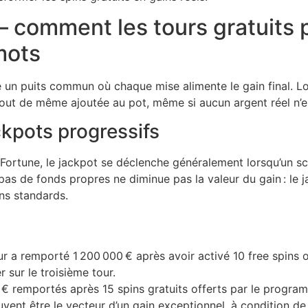
 – comment les tours gratuits
mots
un puits commun où chaque mise alimente le gain final. Lor
t tout de même ajoutée au pot, même si aucun argent réel n’
ackpots progressifs
rtune, le jackpot se déclenche généralement lorsqu’un sca
 pas de fonds propres ne diminue pas la valeur du gain : le 
ns standards.
r a remporté 1 200 000 € après avoir activé 10 free spins o
 sur le troisième tour.
€ remportés après 15 spins gratuits offerts par le programm
ent être le vecteur d’un gain exceptionnel, à condition de