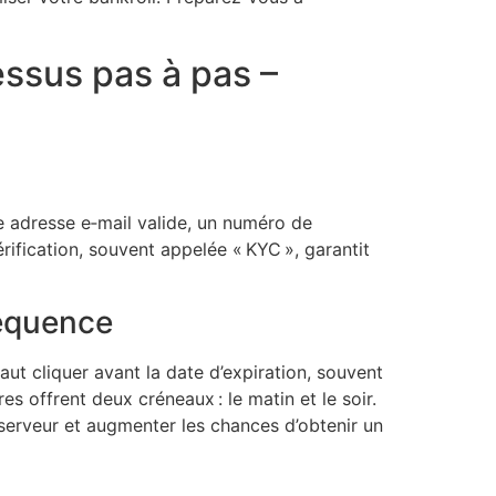
essus pas à pas –
e adresse e‑mail valide, un numéro de
érification, souvent appelée « KYC », garantit
réquence
aut cliquer avant la date d’expiration, souvent
es offrent deux créneaux : le matin et le soir.
 serveur et augmenter les chances d’obtenir un