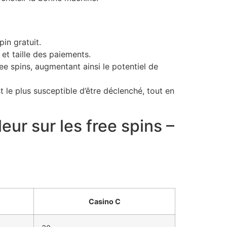
in gratuit.
 et taille des paiements.
ee spins, augmentant ainsi le potentiel de
t le plus susceptible d’être déclenché, tout en
eur sur les free spins –
Casino C