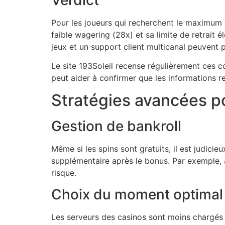
Pour les joueurs qui recherchent le maximum 
faible wagering (28x) et sa limite de retrait
jeux et un support client multicanal peuvent 
Le site 193Soleil recense régulièrement ces co
peut aider à confirmer que les informations res
Stratégies avancées po
Gestion de bankroll
Même si les spins sont gratuits, il est judici
supplémentaire après le bonus. Par exemple, 
risque.
Choix du moment optimal
Les serveurs des casinos sont moins chargés 