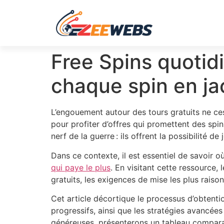
Free Spins quotidi
chaque spin en ja
L’engouement autour des tours gratuits ne ces
pour profiter d’offres qui promettent des spi
nerf de la guerre : ils offrent la possibilité 
Dans ce contexte, il est essentiel de savoir 
qui paye le plus
. En visitant cette ressource,
gratuits, les exigences de mise les plus raiso
Cet article décortique le processus d’obtention
progressifs, ainsi que les stratégies avancée
généreuses, présenterons un tableau comparati