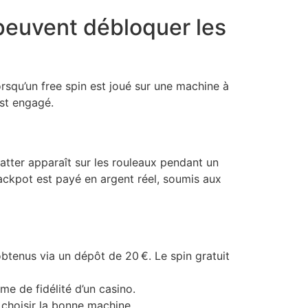
 peuvent débloquer les
squ’un free spin est joué sur une machine à
est engagé.
tter apparaît sur les rouleaux pendant un
jackpot est payé en argent réel, soumis aux
btenus via un dépôt de 20 €. Le spin gratuit
e de fidélité d’un casino.
 choisir la bonne machine.