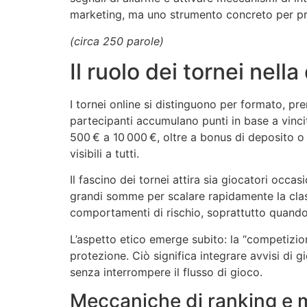
marketing, ma uno strumento concreto per pro
(circa 250 parole)
Il ruolo dei tornei nell
I tornei online si distinguono per formato, pre
partecipanti accumulano punti in base a vinc
500 € a 10 000 €, oltre a bonus di deposito o 
visibili a tutti.
Il fascino dei tornei attira sia giocatori occa
grandi somme per scalare rapidamente la class
comportamenti di rischio, soprattutto quando
L’aspetto etico emerge subito: la “competizion
protezione. Ciò significa integrare avvisi di 
senza interrompere il flusso di gioco.
Meccaniche di ranking e 