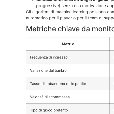
progressive) senza una motivazione app
Gli algoritmi di machine learning possono com
automatico per il player o per il team di supp
Metriche chiave da monito
Metri c
Frequenza di ingresso
Variazione del bankroll
Tasso di abbandono delle partite
Velocità di scommessa
Tipo di gioco preferito