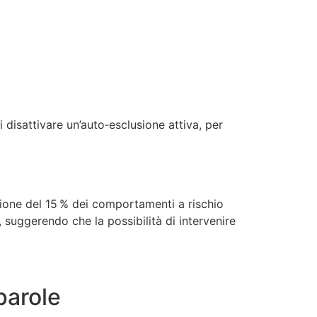
 disattivare un’auto‑esclusione attiva, per
uzione del 15 % dei comportamenti a rischio
%, suggerendo che la possibilità di intervenire
parole