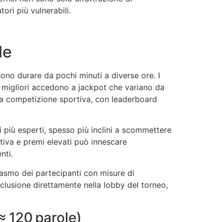
ri più vulnerabili.
le
sono durare da pochi minuti a diverse ore. I
i migliori accedono a jackpot che variano da
 una competizione sportiva, con leaderboard
ti più esperti, spesso più inclini a scommettere
tiva e premi elevati può innescare
nti.
siasmo dei partecipanti con misure di
sclusione direttamente nella lobby del torneo,
 120 parole)