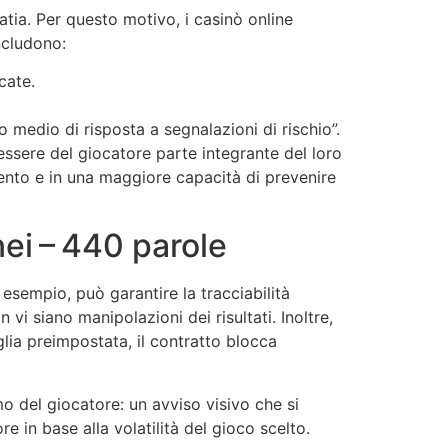
atia. Per questo motivo, i casinò online
ncludono:
cate.
o medio di risposta a segnalazioni di rischio”.
ssere del giocatore parte integrante del loro
tento e in una maggiore capacità di prevenire
nei – 440 parole
esempio, può garantire la tracciabilità
vi siano manipolazioni dei risultati. Inoltre,
glia preimpostata, il contratto blocca
o del giocatore: un avviso visivo che si
e in base alla volatilità del gioco scelto.