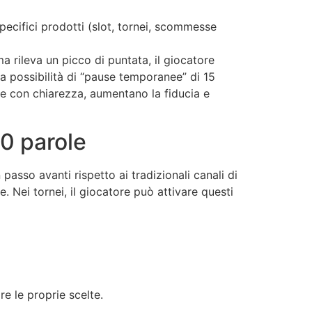
specifici prodotti (slot, tornei, scommesse
a rileva un picco di puntata, il giocatore
la possibilità di “pause temporanee” di 15
te con chiarezza, aumentano la fiducia e
20 parole
passo avanti rispetto ai tradizionali canali di
. Nei tornei, il giocatore può attivare questi
re le proprie scelte.