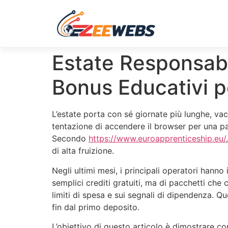
Estate Responsabil
Bonus Educativi p
L’estate porta con sé giornate più lunghe, va
tentazione di accendere il browser per una pa
Secondo
https://www.euroapprenticeship.eu/
di alta fruizione.
Negli ultimi mesi, i principali operatori hanno
semplici crediti gratuiti, ma di pacchetti che
limiti di spesa e sui segnali di dipendenza. Qu
fin dal primo deposito.
L’obiettivo di questo articolo è dimostrare com