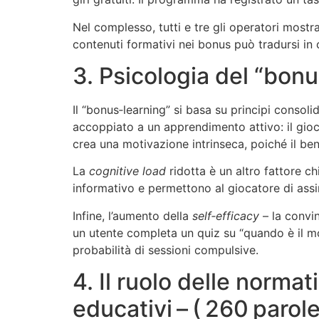
Nel complesso, tutti e tre gli operatori mostr
contenuti formativi nei bonus può tradursi in
3. Psicologia del “bonu
Il “bonus‑learning” si basa su principi consoli
accoppiato a un apprendimento attivo: il gioc
crea una motivazione intrinseca, poiché il b
La
cognitive load
ridotta è un altro fattore ch
informativo e permettono al giocatore di assi
Infine, l’aumento della
self‑efficacy
– la convin
un utente completa un quiz su “quando è il mo
probabilità di sessioni compulsive.
4. Il ruolo delle norma
educativi – ( 260 parole