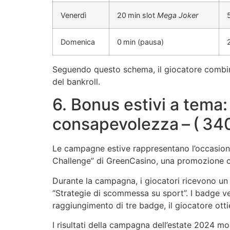
Venerdì
20 min slot
Mega Joker
Domenica
0 min (pausa)
Seguendo questo schema, il giocatore combina
del bankroll.
6. Bonus estivi a tem
consapevolezza – ( 340
Le campagne estive rappresentano l’occasione
Challenge” di GreenCasino, una promozione c
Durante la campagna, i giocatori ricevono un
“Strategie di scommessa su sport”. I badge v
raggiungimento di tre badge, il giocatore otti
I risultati della campagna dell’estate 2024 m