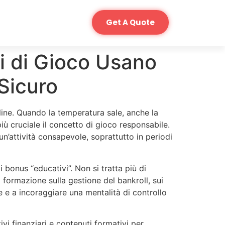
Get A Quote
ti di Gioco Usano
Sicuro
line. Quando la temperatura sale, anche la
ù cruciale il concetto di gioco responsabile.
 un’attività consapevole, soprattutto in periodi
 bonus “educativi”. Non si tratta più di
 formazione sulla gestione del bankroll, sui
te e a incoraggiare una mentalità di controllo
vi finanziari e contenuti formativi per