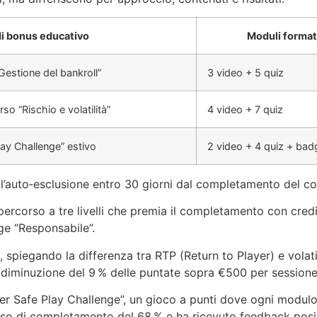
di bonus educativo
Moduli format
Gestione del bankroll”
3 video + 5 quiz
so “Rischio e volatilità”
4 video + 7 quiz
lay Challenge” estivo
2 video + 4 quiz + bad
 l’auto‑esclusione entro 30 giorni dal completamento del co
percorso a tre livelli che premia il completamento con crediti
ge “Responsabile”.
 spiegando la differenza tra RTP (Return to Player) e volat
una diminuzione del 9 % delle puntate sopra €500 per sessione
 Safe Play Challenge”, un gioco a punti dove ogni modulo
asso di completamento del 68 % e ha ricevuto feedback positi