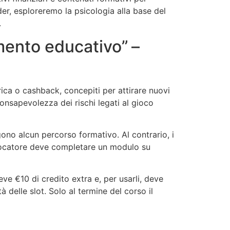
er, esploreremo la psicologia alla base del
.
mento educativo” –
ica o cashback, concepiti per attirare nuovi
onsapevolezza dei rischi legati al gioco
gono alcun percorso formativo. Al contrario, i
giocatore deve completare un modulo su
ve €10 di credito extra e, per usarli, deve
 delle slot. Solo al termine del corso il