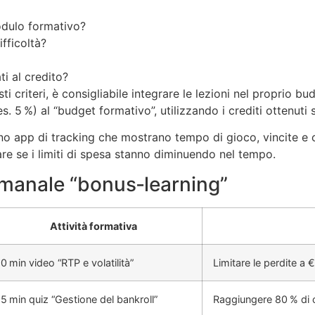
odulo formativo?
ifficoltà?
ti al credito?
sti criteri, è consigliabile integrare le lezioni nel proprio 
s. 5 %) al “budget formativo”, utilizzando i crediti ottenuti
ono app di tracking che mostrano tempo di gioco, vincite e
are se i limiti di spesa stanno diminuendo nel tempo.
timanale “bonus‑learning”
Attività formativa
10 min video “RTP e volatilità”
Limitare le perdite a 
15 min quiz “Gestione del bankroll”
Raggiungere 80 % di 