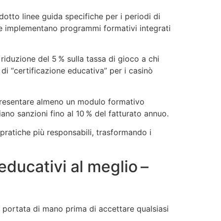
otto linee guida specifiche per i periodi di
 che implementano programmi formativi integrati
riduzione del 5 % sulla tassa di gioco a chi
 di “certificazione educativa” per i casinò
i presentare almeno un modulo formativo
ano sanzioni fino al 10 % del fatturato annuo.
pratiche più responsabili, trasformando i
 educativi al meglio –
 portata di mano prima di accettare qualsiasi