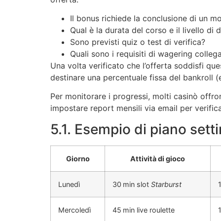
Il bonus richiede la conclusione di un m
Qual è la durata del corso e il livello di d
Sono previsti quiz o test di verifica?
Quali sono i requisiti di wagering collega
Una volta verificato che l’offerta soddisfi que
destinare una percentuale fissa del bankroll (e
Per monitorare i progressi, molti casinò offr
impostare report mensili via email per verific
5.1. Esempio di piano set
Giorno
Attività di gioco
Lunedì
30 min slot
Starburst
Mercoledì
45 min live roulette