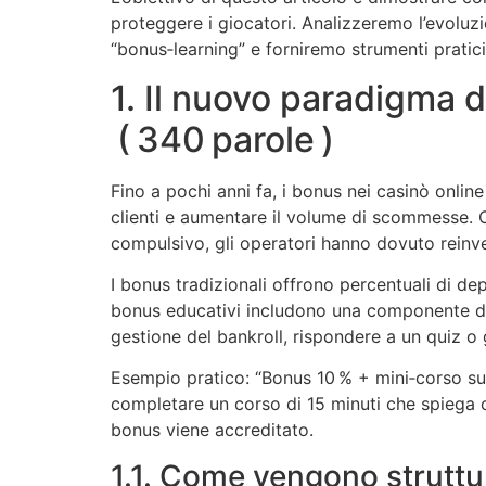
proteggere i giocatori. Analizzeremo l’evoluz
“bonus‑learning” e forniremo strumenti pratici
1. Il nuovo paradigma 
( 340 parole )
Fino a pochi anni fa, i bonus nei casinò onli
clienti e aumentare il volume di scommesse. C
compulsivo, gli operatori hanno dovuto reinve
I bonus tradizionali offrono percentuali di de
bonus educativi includono una componente di 
gestione del bankroll, rispondere a un quiz o 
Esempio pratico: “Bonus 10 % + mini‑corso su 
completare un corso di 15 minuti che spiega co
bonus viene accreditato.
1.1. Come vengono struttur