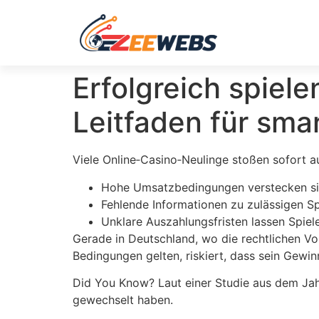
Erfolgreich spiel
Leitfaden für smar
Viele Online‑Casino‑Neulinge stoßen sofort au
Hohe Umsatzbedingungen verstecken sich
Fehlende Informationen zu zulässigen Sp
Unklare Auszahlungsfristen lassen Spiel
Gerade in Deutschland, wo die rechtlichen Vo
Bedingungen gelten, riskiert, dass sein Gewinn
Did You Know? Laut einer Studie aus dem Ja
gewechselt haben.