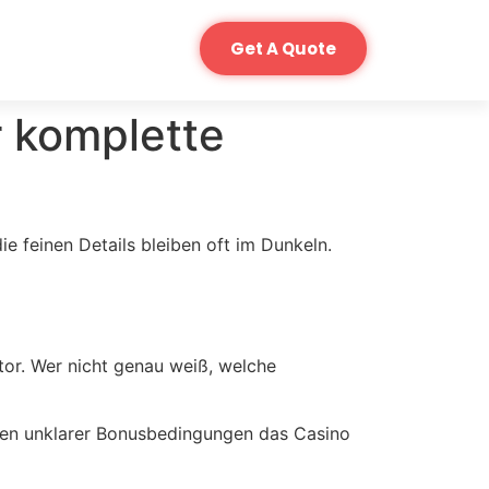
Get A Quote
r komplette
e feinen Details bleiben oft im Dunkeln.
tor. Wer nicht genau weiß, welche
gen unklarer Bonusbedingungen das Casino