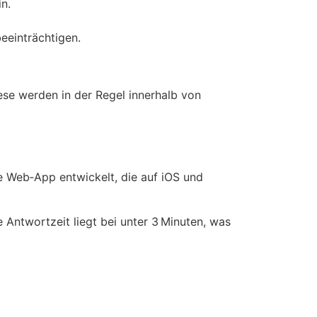
n.
eeinträchtigen.
ese werden in der Regel innerhalb von
e Web‑App entwickelt, die auf iOS und
e Antwortzeit liegt bei unter 3 Minuten, was