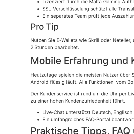
Lizenziert durch die Malta Gaming Auth
SSL‑Verschlüsselung schützt alle Transa
Ein separates Team prüft jede Auszahlun
Pro Tip
Nutzen Sie E‑Wallets wie Skrill oder Netelle
2 Stunden bearbeitet.
Mobile Erfahrung und
Heutzutage spielen die meisten Nutzer über 
Android flüssig läuft. Alle Funktionen, vom B
Der Kundenservice ist rund um die Uhr per Liv
zu einer hohen Kundenzufriedenheit führt.
Live‑Chat unterstützt Deutsch, Englisch
Ein umfangreiches FAQ‑Portal beantwort
Praktische Tipps, FAQ