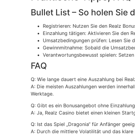
Bullet List – So holen Si
Registrieren: Nutzen Sie den Realz Bonu
Einzahlung tätigen: Aktivieren Sie den 
Umsatzbedingungen prüfen: Lesen Sie di
Gewinnmitnahme: Sobald die Umsatzbedin
Verantwortungsbewusst spielen: Setzen S
FAQ
Q: Wie lange dauert eine Auszahlung bei Rea
A: Die meisten Auszahlungen werden innerhal
Werktage.
Q: Gibt es ein Bonusangebot ohne Einzahlung
A: Ja, Realz Casino bietet einen kleinen Star
Q: Ist das Spiel „Dragonia“ für Anfänger geei
A: Durch die mittlere Volatilität und das klare