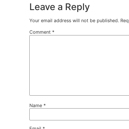
Leave a Reply
Your email address will not be published.
Req
Comment
*
Name
*
Email
*