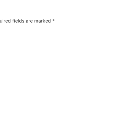
uired fields are marked
*