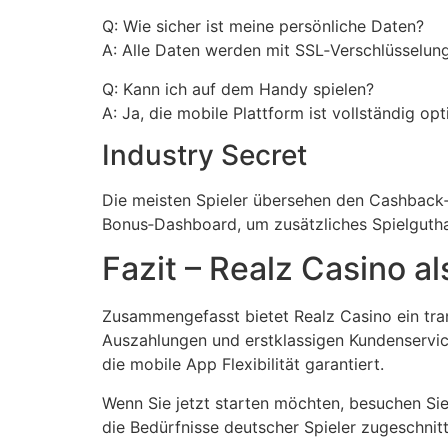
Q: Wie sicher ist meine persönliche Daten?
A: Alle Daten werden mit SSL‑Verschlüsselung
Q: Kann ich auf dem Handy spielen?
A: Ja, die mobile Plattform ist vollständig op
Industry Secret
Die meisten Spieler übersehen den Cashback‑D
Bonus‑Dashboard, um zusätzliches Spielgutha
Fazit – Realz Casino al
Zusammengefasst bietet Realz Casino ein tra
Auszahlungen und erstklassigen Kundenservic
die mobile App Flexibilität garantiert.
Wenn Sie jetzt starten möchten, besuchen Sie 
die Bedürfnisse deutscher Spieler zugeschnit