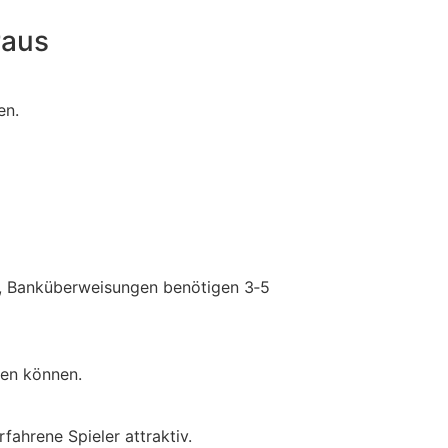
raus
en.
en, Banküberweisungen benötigen 3‑5
zen können.
rfahrene Spieler attraktiv.