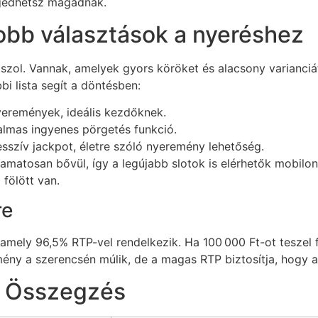
ngedhetsz magadnak.
jobb választások a nyeréshez
tszol. Vannak, amelyek gyors köröket és alacsony varianci
bi lista segít a döntésben:
nyeremények, ideális kezdőknek.
galmas ingyenes pörgetés funkció.
sszív jackpot, életre szóló nyeremény lehetőség.
amatosan bővül, így a legújabb slotok is elérhetők mobilon.
fölött van.
re
amely 96,5% RTP-vel rendelkezik. Ha 100 000 Ft-ot teszel fe
ny a szerencsén múlik, de a magas RTP biztosítja, hogy a j
– Összegzés