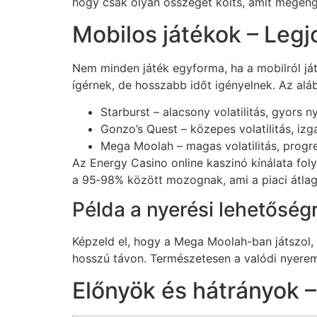
hogy csak olyan összeget költs, amit mege
Mobilos játékok – Leg
Nem minden játék egyforma, ha a mobilról já
ígérnek, de hosszabb időt igényelnek. Az aláb
Starburst – alacsony volatilitás, gyors 
Gonzo’s Quest – közepes volatilitás, iz
Mega Moolah – magas volatilitás, progre
Az Energy Casino online kaszinó kínálata foly
a 95‑98% között mozognak, ami a piaci átlag 
Példa a nyerési lehetőség
Képzeld el, hogy a Mega Moolah-ban játszol, 
hosszú távon. Természetesen a valódi nyeremé
Előnyök és hátrányok 