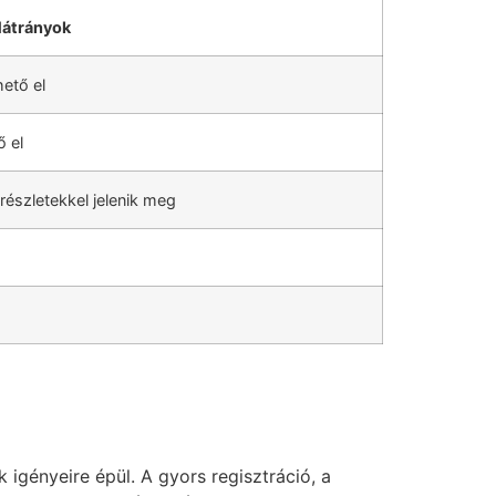
átrányok
ető el
 el
részletekkel jelenik meg
igényeire épül. A gyors regisztráció, a