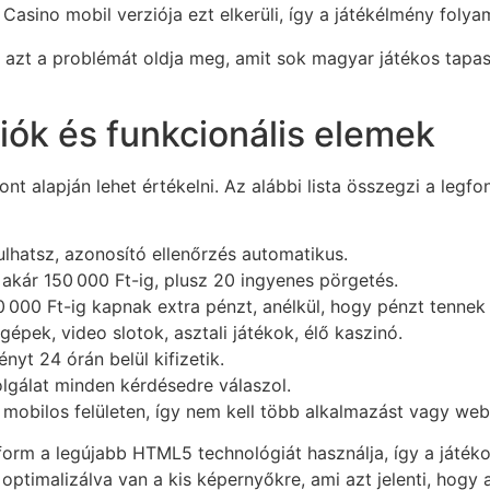
Casino mobil verziója ezt elkerüli, így a játékélmény foly
azt a problémát oldja meg, amit sok magyar játékos tapasz
iók és funkcionális elemek
t alapján lehet értékelni. Az alábbi lista összegzi a legf
dulhatsz, azonosító ellenőrzés automatikus.
kár 150 000 Ft-ig, plusz 20 ingyenes pörgetés.
0 000 Ft-ig kapnak extra pénzt, anélkül, hogy pénzt tennek
gépek, video slotok, asztali játékok, élő kaszinó.
nyt 24 órán belül kifizetik.
lgálat minden kérdésedre válaszol.
 mobilos felületen, így nem kell több alkalmazást vagy web
form a legújabb HTML5 technológiát használja, így a játéko
et optimalizálva van a kis képernyőkre, ami azt jelenti, h