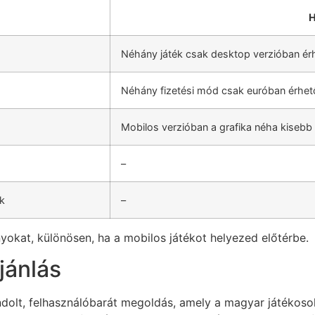
H
Néhány játék csak desktop verzióban érh
Néhány fizetési mód csak euróban érhető
Mobilos verzióban a grafika néha kisebb 
–
ék
–
yokat, különösen, ha a mobilos játékot helyezed előtérbe.
jánlás
ndolt, felhasználóbarát megoldás, amely a magyar játékosok 