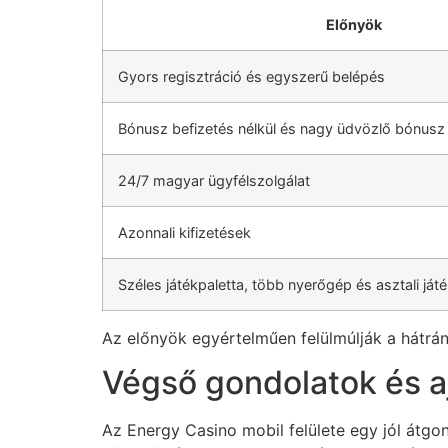
Előnyök
Gyors regisztráció és egyszerű belépés
Bónusz befizetés nélkül és nagy üdvözlő bónusz
24/7 magyar ügyfélszolgálat
Azonnali kifizetések
Széles játékpaletta, több nyerőgép és asztali ját
Az előnyök egyértelműen felülmúlják a hátrán
Végső gondolatok és a
Az Energy Casino mobil felülete egy jól átgo