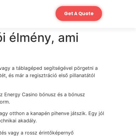
Get A Quote
ói élmény, ami
 vagy a táblagéped segítségével pörgetni a
t, és már a regisztráció első pillanatától
 Az Energy Casino bónusz és a bónusz
form.
agy otthon a kanapén pihenve játszik. Egy jól
chnikai akadály.
ltés vagy a rossz érintőképernyő