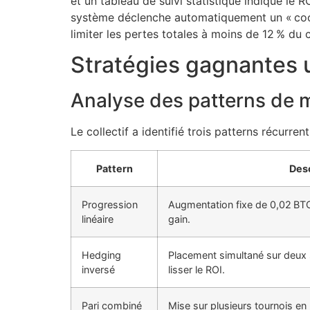
et un tableau de suivi statistique indique le 
système déclenche automatiquement un « cool‑
limiter les pertes totales à moins de 12 % du 
Stratégies gagnantes u
Analyse des patterns de m
Le collectif a identifié trois patterns récurrent
Pattern
Desc
Progression
Augmentation fixe de 0,02 BTC
linéaire
gain.
Hedging
Placement simultané sur deux s
inversé
lisser le ROI.
Pari combiné
Mise sur plusieurs tournois e