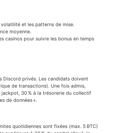
volatilité et les patterns de mise.
riance moyenne.
es casinos pour suivre les bonus en temps
es Discord privés. Les candidats doivent
rique de transactions). Une fois admis,
ackpot, 30 % à la trésorerie du collectif
ies de données ».
imites quotidiennes sont fixées (max. 5 BTC)