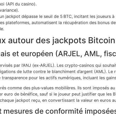
oi (API du casino).
 variance).
un jackpot dépasse le seuil de 5 BTC, incitant les joueurs 
es plateformes, automatisent la récupération des bonus de d
le.
ux autour des jackpots Bitcoi
ais et européen (ARJEL, AML, fisc
ervisés par l’ANJ (ex‑ARJEL). Les crypto‑casinos qui souhait
igations de lutte contre le blanchiment d’argent (AML). Le 
ransparence pour les actifs numériques, incluant les gains
érés comme des plus‑values mobilières. Ils sont imposés au
 euro de bénéfice, sauf si le joueur peut justifier que les 
chaque jackpot reçu, en convertissant la valeur en euros au
t mesures de conformité imposée