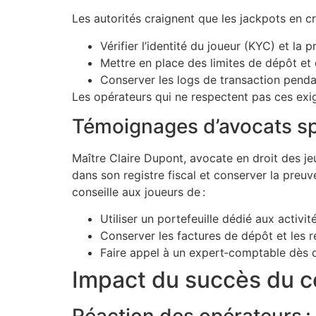
Les autorités craignent que les jackpots en c
Vérifier l’identité du joueur (KYC) et la
Mettre en place des limites de dépôt et d
Conserver les logs de transaction penda
Les opérateurs qui ne respectent pas ces exig
Témoignages d’avocats sp
Maître Claire Dupont, avocate en droit des je
dans son registre fiscal et conserver la preuv
conseille aux joueurs de :
Utiliser un portefeuille dédié aux activit
Conserver les factures de dépôt et les r
Faire appel à un expert‑comptable dès q
Impact du succès du col