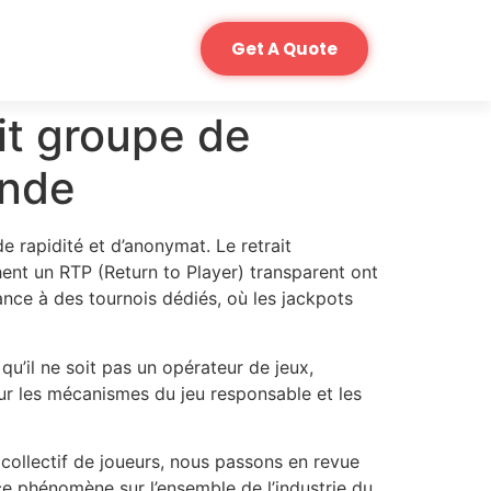
Get A Quote
it groupe de
ende
 rapidité et d’anonymat. Le retrait
chent un RTP (Return to Player) transparent ont
nce à des tournois dédiés, où les jackpots
 qu’il ne soit pas un opérateur de jeux,
ur les mécanismes du jeu responsable et les
 collectif de joueurs, nous passons en revue
ce phénomène sur l’ensemble de l’industrie du