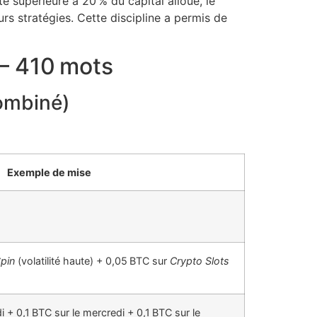
e supérieure à 20 % du capital alloué, le
s stratégies. Cette discipline a permis de
 – 410 mots
combiné)
Exemple de mise
pin
(volatilité haute) + 0,05 BTC sur
Crypto Slots
di + 0,1 BTC sur le mercredi + 0,1 BTC sur le