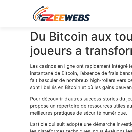
Du Bitcoin aux to
joueurs a transfo
Les casinos en ligne ont rapidement intégré l
instantané de Bitcoin, l’absence de frais banc
fait basculer de nombreux high‑rollers vers 
sont libellés en Bitcoin et où les gains peuve
Pour découvrir d’autres success‑stories du jeu 
propose un répertoire de ressources utiles a
meilleures pratiques de sécurité numérique.
L’article qui suit adopte une démarche invest
les plateformes techniques, nous évaluons les