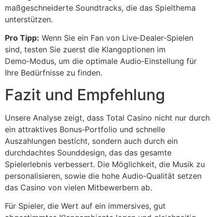
maßgeschneiderte Soundtracks, die das Spielthema
unterstützen.
Pro Tipp:
Wenn Sie ein Fan von Live‑Dealer‑Spielen
sind, testen Sie zuerst die Klangoptionen im
Demo‑Modus, um die optimale Audio‑Einstellung für
Ihre Bedürfnisse zu finden.
Fazit und Empfehlung
Unsere Analyse zeigt, dass Total Casino nicht nur durch
ein attraktives Bonus‑Portfolio und schnelle
Auszahlungen besticht, sondern auch durch ein
durchdachtes Sounddesign, das das gesamte
Spielerlebnis verbessert. Die Möglichkeit, die Musik zu
personalisieren, sowie die hohe Audio‑Qualität setzen
das Casino von vielen Mitbewerbern ab.
Für Spieler, die Wert auf ein immersives, gut