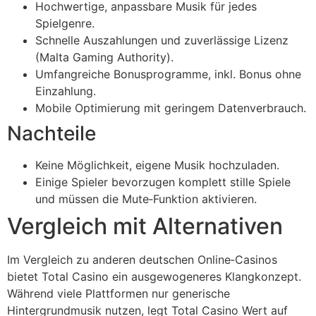
Hochwertige, anpassbare Musik für jedes
Spielgenre.
Schnelle Auszahlungen und zuverlässige Lizenz
(Malta Gaming Authority).
Umfangreiche Bonusprogramme, inkl. Bonus ohne
Einzahlung.
Mobile Optimierung mit geringem Datenverbrauch.
Nachteile
Keine Möglichkeit, eigene Musik hochzuladen.
Einige Spieler bevorzugen komplett stille Spiele
und müssen die Mute‑Funktion aktivieren.
Vergleich mit Alternativen
Im Vergleich zu anderen deutschen Online‑Casinos
bietet Total Casino ein ausgewogeneres Klangkonzept.
Während viele Plattformen nur generische
Hintergrundmusik nutzen, legt Total Casino Wert auf