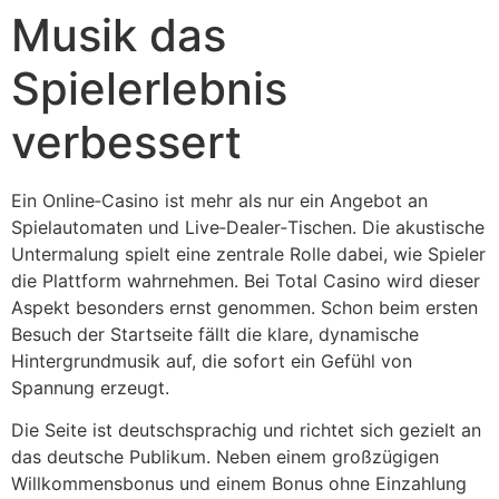
Musik das
Spielerlebnis
verbessert
Ein Online‑Casino ist mehr als nur ein Angebot an
Spielautomaten und Live‑Dealer‑Tischen. Die akustische
Untermalung spielt eine zentrale Rolle dabei, wie Spieler
die Plattform wahrnehmen. Bei Total Casino wird dieser
Aspekt besonders ernst genommen. Schon beim ersten
Besuch der Startseite fällt die klare, dynamische
Hintergrundmusik auf, die sofort ein Gefühl von
Spannung erzeugt.
Die Seite ist deutschsprachig und richtet sich gezielt an
das deutsche Publikum. Neben einem großzügigen
Willkommensbonus und einem Bonus ohne Einzahlung