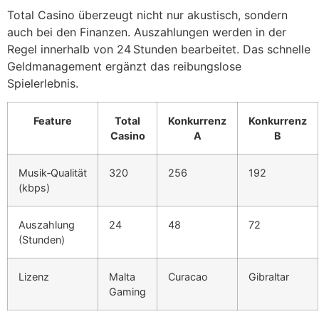
Total Casino überzeugt nicht nur akustisch, sondern
auch bei den Finanzen. Auszahlungen werden in der
Regel innerhalb von 24 Stunden bearbeitet. Das schnelle
Geldmanagement ergänzt das reibungslose
Spielerlebnis.
Feature
Total
Konkurrenz
Konkurrenz
Casino
A
B
Musik‑Qualität
320
256
192
(kbps)
Auszahlung
24
48
72
(Stunden)
Lizenz
Malta
Curacao
Gibraltar
Gaming