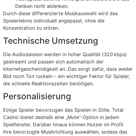
Denken nicht ablenken.
Durch diese differenzierte Musikauswahl wird das
Spielerlebnis individuell angepasst, ohne die
Konzentration zu stören.
Technische Umsetzung
Die Audiodateien werden in hoher Qualität (320 kbps)
gestreamt und passen sich automatisch der
Internetgeschwindigkeit an. Das sorgt dafür, dass weder
Bild noch Ton ruckeln – ein wichtiger Faktor für Spieler,
die schnelle Reaktionszeiten benötigen.
Personalisierung
Einige Spieler bevorzugen das Spielen in Stille. Total
Casino bietet deshalb eine „Mute“-Option in jedem
Spielfenster. Darüber hinaus können Nutzer im Profil
ihre bevorzugte Musikrichtung auswählen, sodass das