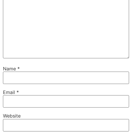
Name
*
Email
*
Website