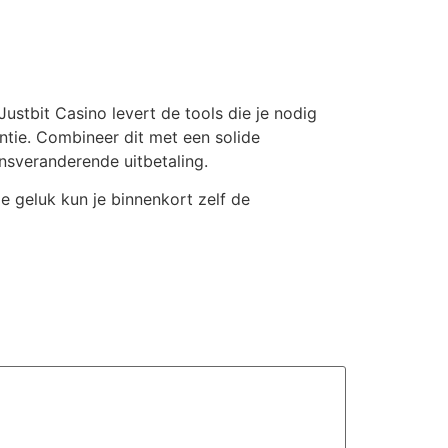
Justbit Casino levert de tools die je nodig
ntie. Combineer dit met een solide
vensveranderende uitbetaling.
je geluk kun je binnenkort zelf de