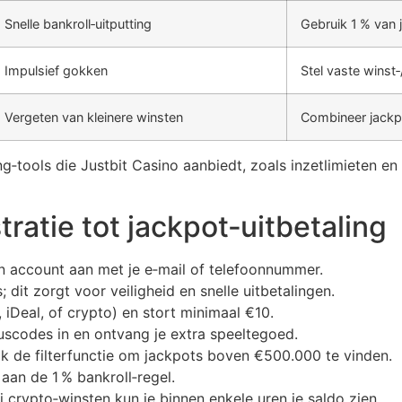
Snelle bankroll‑uitputting
Gebruik 1 % van 
Impulsief gokken
Stel vaste winst‑
Vergeten van kleinere winsten
Combineer jackpo
‑tools die Justbit Casino aanbiedt, zoals inzetlimieten en 
ratie tot jackpot‑uitbetaling
n account aan met je e‑mail of telefoonnummer.
; dit zorgt voor veiligheid en snelle uitbetalingen.
 iDeal, of crypto) en stort minimaal €10.
scodes in en ontvang je extra speeltegoed.
ik de filterfunctie om jackpots boven €500.000 te vinden.
aan de 1 % bankroll‑regel.
j crypto‑winsten kun je binnen enkele uren je saldo zien.