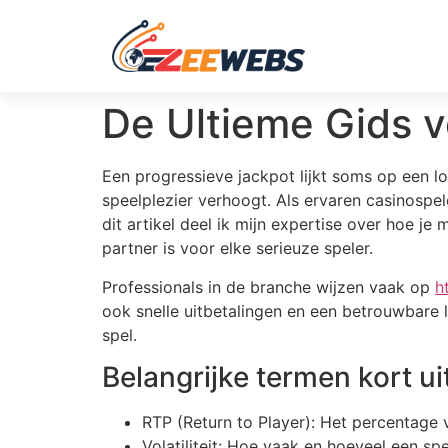
De Ultieme Gids v
Een progressieve jackpot lijkt soms op een lo
speelplezier verhoogt. Als ervaren casinospel
dit artikel deel ik mijn expertise over hoe j
partner is voor elke serieuze speler.
Professionals in de branche wijzen vaak op
h
ook snelle uitbetalingen en een betrouwbare l
spel.
Belangrijke termen kort u
RTP (Return to Player): Het percentage 
Volatiliteit: Hoe vaak en hoeveel een spel