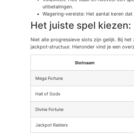
uitbetalingen.
Wagering‑vereiste: Het aantal keren da
Het juiste spel kiezen:
Niet alle progressieve slots zijn gelijk. Bij h
jackpot‑structuur. Hieronder vind je een overz
Slotnaam
Mega Fortune
Hall of Gods
Divine Fortune
Jackpot Raiders