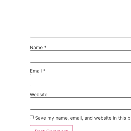
Name
*
Email
*
Website
Save my name, email, and website in this b