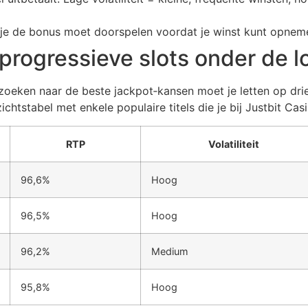
t je de bonus moet doorspelen voordat je winst kunt opnem
 progressieve slots onder de 
et zoeken naar de beste jackpot‑kansen moet je letten op drie 
ichtstabel met enkele populaire titels die je bij Justbit Cas
RTP
Volatiliteit
96,6%
Hoog
96,5%
Hoog
96,2%
Medium
95,8%
Hoog