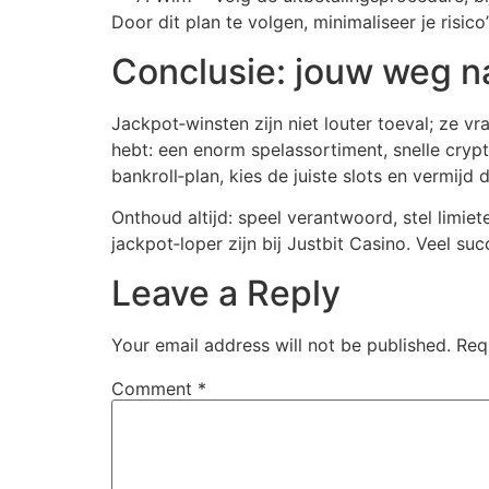
Door dit plan te volgen, minimaliseer je risico’
Conclusie: jouw weg na
Jackpot‑winsten zijn niet louter toeval; ze vr
hebt: een enorm spelassortiment, snelle cryp
bankroll‑plan, kies de juiste slots en vermijd
Onthoud altijd: speel verantwoord, stel limiet
jackpot‑loper zijn bij Justbit Casino. Veel suc
Leave a Reply
Your email address will not be published.
Req
Comment
*