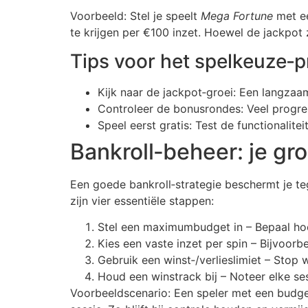
Voorbeeld: Stel je speelt
Mega Fortune
met ee
te krijgen per €100 inzet. Hoewel de jackpot 
Tips voor het spelkeuze‑
Kijk naar de jackpot‑groei: Een langzaa
Controleer de bonusrondes: Veel progre
Speel eerst gratis: Test de functionalite
Bankroll‑beheer: je gr
Een goede bankroll‑strategie beschermt je teg
zijn vier essentiële stappen:
Stel een maximumbudget in – Bepaal hoev
Kies een vaste inzet per spin – Bijvoorbe
Gebruik een winst‑/verlieslimiet – Stop
Houd een winstrack bij – Noteer elke ses
Voorbeeldscenario: Een speler met een budget 