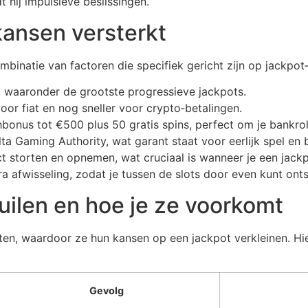
dt hij impulsieve beslissingen.
kansen versterkt
binatie van factoren die specifiek gericht zijn op jackpot‑
 waaronder de grootste progressieve jackpots.
oor fiat en nog sneller voor crypto‑betalingen.
onus tot €500 plus 50 gratis spins, perfect om je bankrol
alta Gaming Authority, wat garant staat voor eerlijk spel e
ct storten en opnemen, wat cruciaal is wanneer je een jackp
ra afwisseling, zodat je tussen de slots door even kunt ont
ilen en hoe je ze voorkomt
en, waardoor ze hun kansen op een jackpot verkleinen. Hie
Gevolg