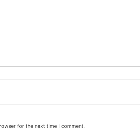
rowser for the next time I comment.