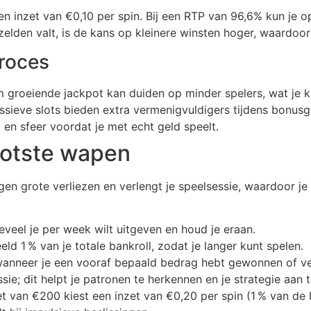
n inzet van €0,10 per spin. Bij een RTP van 96,6% kun je 
zelden valt, is de kans op kleinere winsten hoger, waardoor
proces
m groeiende jackpot kan duiden op minder spelers, wat je 
ssieve slots bieden extra vermenigvuldigers tijdens bonus
it en sfeer voordat je met echt geld speelt.
ootste wapen
en grote verliezen en verlengt je speelsessie, waardoor je 
eel je per week wilt uitgeven en houd je eraan.
eld 1 % van je totale bankroll, zodat je langer kunt spelen.
 wanneer je een vooraf bepaald bedrag hebt gewonnen of ve
sie; dit helpt je patronen te herkennen en je strategie aan 
van €200 kiest een inzet van €0,20 per spin (1 % van de ba