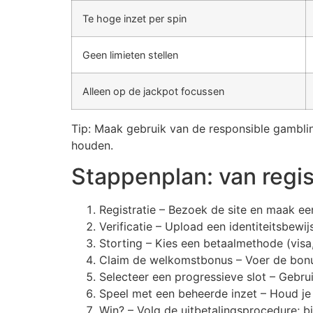
Te hoge inzet per spin
Geen limieten stellen
Alleen op de jackpot focussen
Tip: Maak gebruik van de responsible gambling
houden.
Stappenplan: van regist
Registratie – Bezoek de site en maak ee
Verificatie – Upload een identiteitsbewijs
Storting – Kies een betaalmethode (visa,
Claim de welkomstbonus – Voer de bonu
Selecteer een progressieve slot – Gebru
Speel met een beheerde inzet – Houd je 
Win? – Volg de uitbetalingsprocedure; bi