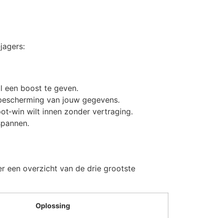
jagers:
l een boost te geven.
n bescherming van jouw gegevens.
ot‑win wilt innen zonder vertraging.
spannen.
r een overzicht van de drie grootste
Oplossing