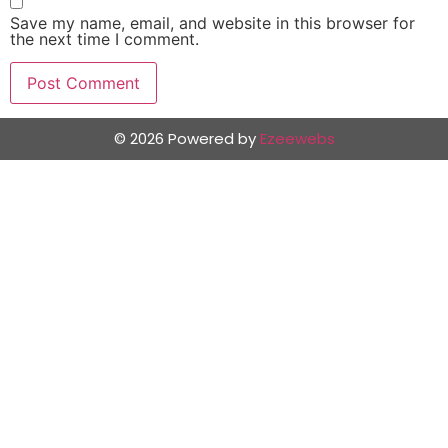
Save my name, email, and website in this browser for
the next time I comment.
© 2026 Powered by
Ezeewebs