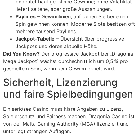
bedeutet häufige, kleine Gewinne; hohe Volatilität
liefert seltene, aber große Auszahlungen.
Paylines
– Gewinnlinien, auf denen Sie bei einem
Spin gewinnen können. Moderne Slots besitzen oft
mehrere tausend Paylines.
Jackpot‑Tabelle
– Übersicht über progressive
Jackpots und deren aktuelle Höhe.
Did You Know?
Der progressive Jackpot bei „Dragonia
Mega Jackpot“ wächst durchschnittlich um 0,5 % pro
gespieltem Spin, wenn kein Gewinn erzielt wird.
Sicherheit, Lizenzierung
und faire Spielbedingungen
Ein seriöses Casino muss klare Angaben zu Lizenz,
Spielerschutz und Fairness machen. Dragonia Casino ist
von der Malta Gaming Authority (MGA) lizenziert und
unterliegt strengen Auflagen.