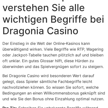
verstehen Sie alle
wichtigen Begriffe bei
Dragonia Casino
Der Einstieg in die Welt der Online‑Kasinos kann
überwältigend wirken. Viele Begriffe wie RTP, Wagering
oder Jackpot‑Tabelle tauchen plötzlich auf und bleiben
oft unklar. Ein gutes Glossar hilft, diese Hürden zu
überwinden und das Spielvergnügen sofort zu steigern.
Bei Dragonie Casino wird besonderen Wert darauf
gelegt, dass Spieler sämtliche Fachbegriffe leicht
nachvollziehen können. So wissen Sie sofort, welche
Bedingungen an einen Willkommensbonus geknüpft sind
und wie Sie den Bonus ohne Einzahlung optimal nutzen.