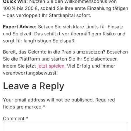
Quick Win:
Nutzen Sie den Willkommensbonus von
100 % bis 200 €, sobald Sie Ihre erste Einzahlung tätigen
– das verdoppelt Ihr Startkapital sofort.
Expert Advice:
Setzen Sie sich klare Limits für Einsatz
und Spielzeit. Das schützt vor übermäßigem Risiko und
sorgt für langfristigen Spielspaß.
Bereit, das Gelernte in die Praxis umzusetzen? Besuchen
Sie die Plattform und starten Sie Ihr Spielabenteuer,
indem Sie jetzt
jetzt spielen
. Viel Erfolg und immer
verantwortungsbewusst!
Leave a Reply
Your email address will not be published.
Required
fields are marked
*
Comment
*