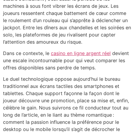
machines à sous font vibrer les écrans de jeux. Les
joueurs ressentent chaque battement de cœur comme
le roulement d’un rouleau qui s’apprête à déclencher un
jackpot. Entre les dîners aux chandelles et les soirées en
solo, les plateformes de jeu rivalisent pour capter
l’attention des amoureux du risque.
Dans ce contexte, le
casino en ligne argent réel
devient
une escale incontournable pour qui veut comparer les
offres disponibles sans perdre de temps.
Le duel technologique oppose aujourd’hui le bureau
traditionnel aux écrans tactiles des smartphones et
tablettes. Chaque support façonne la façon dont le
joueur découvre une promotion, place sa mise et, enfin,
célèbre le gain. Nous suivrons ce fil conducteur tout au
long de l’article, en le liant au thème romantique :
comment la passion influence la préférence pour le
desktop ou le mobile lorsqu’il s’agit de décrocher le