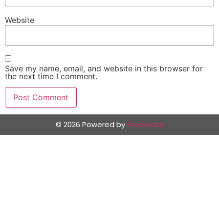
Website
Save my name, email, and website in this browser for
the next time I comment.
© 2026 Powered by
Ezeewebs