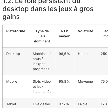
1.2. Le rôle persistant du
desktop dans les jeux à gros
gains
Plateforme
Type de
RTP
Volatilité
Ja
jeu
moyen
m
dominant
Desktop
Machines à
96,5 %
Haute
250
sous à
jackpot
progressif
Mobile
Slots vidéo
95,8 %
Moyenne
75 0
et jeux
instantanés
Tablet
Live dealer
97,2 %
Faible
120