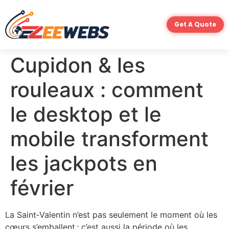
Get A Quote
Cupidon & les
rouleaux : comment
le desktop et le
mobile transforment
les jackpots en
février
La Saint‑Valentin n’est pas seulement le moment où les
cœurs s’emballent ; c’est aussi la période où les