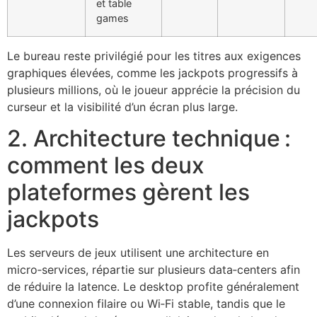
et table
games
Le bureau reste privilégié pour les titres aux exigences
graphiques élevées, comme les jackpots progressifs à
plusieurs millions, où le joueur apprécie la précision du
curseur et la visibilité d’un écran plus large.
2. Architecture technique :
comment les deux
plateformes gèrent les
jackpots
Les serveurs de jeux utilisent une architecture en
micro‑services, répartie sur plusieurs data‑centers afin
de réduire la latence. Le desktop profite généralement
d’une connexion filaire ou Wi‑Fi stable, tandis que le