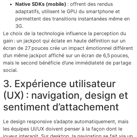
Native SDKs (mobile)
: offrent des rendus
adaptatifs, utilisent le GPU du smartphone et
permettent des transitions instantanées même en
3G.
Le choix de la technologie influence la perception du
gain : un jackpot qui éclate en haute définition sur un
écran de 27 pouces crée un impact émotionnel différent
d’un même jackpot affiché sur un écran de 6,5 pouces,
mais le second bénéficie d’une immédiateté de partage
social.
3. Expérience utilisateur
(UX) : navigation, design et
sentiment d’attachement
Le design responsive s’adapte automatiquement, mais
les équipes UI/UX doivent penser à la façon dont le
joueur interagit. Sur desktop, la navigation se fait via un