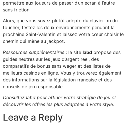
permettre aux joueurs de passer d’un écran à l’autre
sans friction.
Alors, que vous soyez plutôt adepte du clavier ou du
toucher, testez les deux environnements pendant la
prochaine Saint‑Valentin et laissez votre cœur choisir le
chemin qui mène au jackpot.
Ressources supplémentaires
: le site
Iabd
propose des
guides neutres sur les jeux d’argent réel, des
comparatifs de bonus sans wager et des listes de
meilleurs casinos en ligne. Vous y trouverez également
des informations sur la législation française et des
conseils de jeu responsable.
Consultez Iabd pour affiner votre stratégie de jeu et
découvrir les offres les plus adaptées à votre style.
Leave a Reply