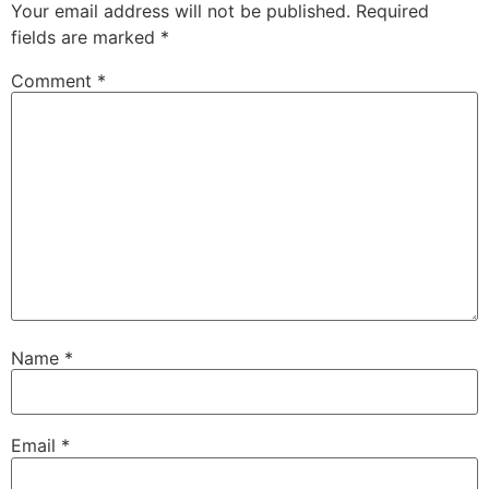
Your email address will not be published.
Required
fields are marked
*
Comment
*
Name
*
Email
*