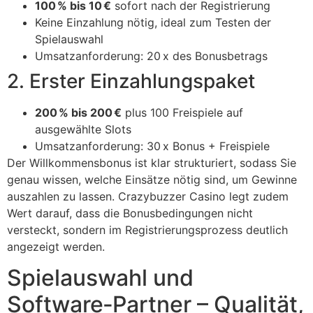
100 % bis 10 €
sofort nach der Registrierung
Keine Einzahlung nötig, ideal zum Testen der
Spielauswahl
Umsatzanforderung: 20 x des Bonusbetrags
2. Erster Einzahlungspaket
200 % bis 200 €
plus 100 Freispiele auf
ausgewählte Slots
Umsatzanforderung: 30 x Bonus + Freispiele
Der Willkommensbonus ist klar strukturiert, sodass Sie
genau wissen, welche Einsätze nötig sind, um Gewinne
auszahlen zu lassen. Crazybuzzer Casino legt zudem
Wert darauf, dass die Bonusbedingungen nicht
versteckt, sondern im Registrierungsprozess deutlich
angezeigt werden.
Spielauswahl und
Software‑Partner – Qualität,