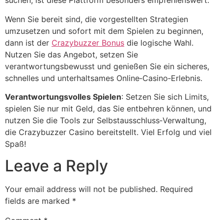
suchen, ist diese Plattform besonders empfehlenswert.
Wenn Sie bereit sind, die vorgestellten Strategien
umzusetzen und sofort mit dem Spielen zu beginnen,
dann ist der
Crazybuzzer Bonus
die logische Wahl.
Nutzen Sie das Angebot, setzen Sie
verantwortungsbewusst und genießen Sie ein sicheres,
schnelles und unterhaltsames Online‑Casino‑Erlebnis.
Verantwortungsvolles Spielen
: Setzen Sie sich Limits,
spielen Sie nur mit Geld, das Sie entbehren können, und
nutzen Sie die Tools zur Selbstausschluss‑Verwaltung,
die Crazybuzzer Casino bereitstellt. Viel Erfolg und viel
Spaß!
Leave a Reply
Your email address will not be published.
Required
fields are marked
*