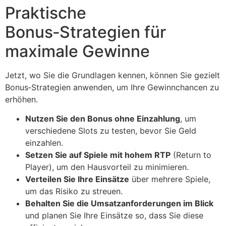
Praktische
Bonus‑Strategien für
maximale Gewinne
Jetzt, wo Sie die Grundlagen kennen, können Sie gezielt
Bonus‑Strategien anwenden, um Ihre Gewinnchancen zu
erhöhen.
Nutzen Sie den Bonus ohne Einzahlung
, um
verschiedene Slots zu testen, bevor Sie Geld
einzahlen.
Setzen Sie auf Spiele mit hohem RTP
(Return to
Player), um den Hausvorteil zu minimieren.
Verteilen Sie Ihre Einsätze
über mehrere Spiele,
um das Risiko zu streuen.
Behalten Sie die Umsatzanforderungen im Blick
und planen Sie Ihre Einsätze so, dass Sie diese