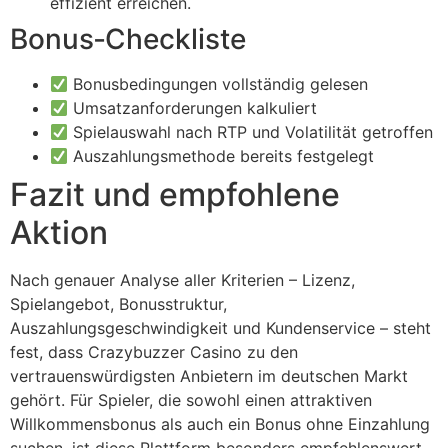
effizient erreichen.
Bonus‑Checkliste
Bonusbedingungen vollständig gelesen
Umsatzanforderungen kalkuliert
Spielauswahl nach RTP und Volatilität getroffen
Auszahlungsmethode bereits festgelegt
Fazit und empfohlene
Aktion
Nach genauer Analyse aller Kriterien – Lizenz,
Spielangebot, Bonusstruktur,
Auszahlungsgeschwindigkeit und Kundenservice – steht
fest, dass Crazybuzzer Casino zu den
vertrauenswürdigsten Anbietern im deutschen Markt
gehört. Für Spieler, die sowohl einen attraktiven
Willkommensbonus als auch ein Bonus ohne Einzahlung