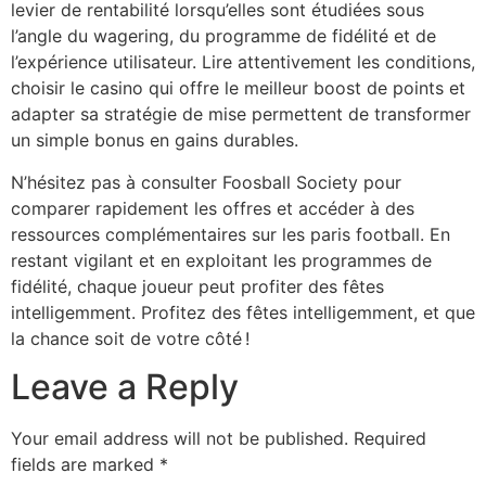
levier de rentabilité lorsqu’elles sont étudiées sous
l’angle du wagering, du programme de fidélité et de
l’expérience utilisateur. Lire attentivement les conditions,
choisir le casino qui offre le meilleur boost de points et
adapter sa stratégie de mise permettent de transformer
un simple bonus en gains durables.
N’hésitez pas à consulter Foosball Society pour
comparer rapidement les offres et accéder à des
ressources complémentaires sur les paris football. En
restant vigilant et en exploitant les programmes de
fidélité, chaque joueur peut profiter des fêtes
intelligemment. Profitez des fêtes intelligemment, et que
la chance soit de votre côté !
Leave a Reply
Your email address will not be published.
Required
fields are marked
*