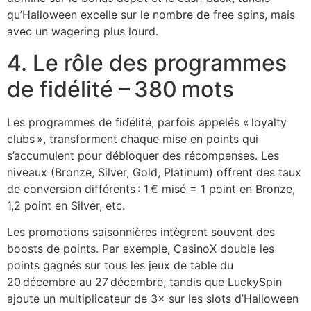
qu’Halloween excelle sur le nombre de free spins, mais
avec un wagering plus lourd.
4. Le rôle des programmes
de fidélité – 380 mots
Les programmes de fidélité, parfois appelés « loyalty
clubs », transforment chaque mise en points qui
s’accumulent pour débloquer des récompenses. Les
niveaux (Bronze, Silver, Gold, Platinum) offrent des taux
de conversion différents : 1 € misé = 1 point en Bronze,
1,2 point en Silver, etc.
Les promotions saisonnières intègrent souvent des
boosts de points. Par exemple, CasinoX double les
points gagnés sur tous les jeux de table du
20 décembre au 27 décembre, tandis que LuckySpin
ajoute un multiplicateur de 3× sur les slots d’Halloween