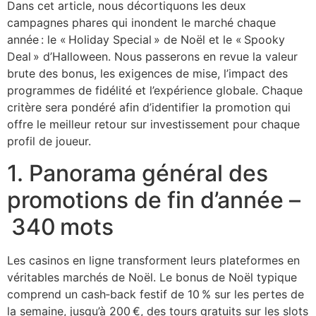
Dans cet article, nous décortiquons les deux
campagnes phares qui inondent le marché chaque
année : le « Holiday Special » de Noël et le « Spooky
Deal » d’Halloween. Nous passerons en revue la valeur
brute des bonus, les exigences de mise, l’impact des
programmes de fidélité et l’expérience globale. Chaque
critère sera pondéré afin d’identifier la promotion qui
offre le meilleur retour sur investissement pour chaque
profil de joueur.
1. Panorama général des
promotions de fin d’année –
340 mots
Les casinos en ligne transforment leurs plateformes en
véritables marchés de Noël. Le bonus de Noël typique
comprend un cash‑back festif de 10 % sur les pertes de
la semaine, jusqu’à 200 €, des tours gratuits sur les slots