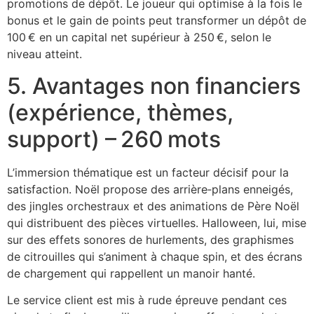
promotions de dépôt. Le joueur qui optimise à la fois le
bonus et le gain de points peut transformer un dépôt de
100 € en un capital net supérieur à 250 €, selon le
niveau atteint.
5. Avantages non financiers
(expérience, thèmes,
support) – 260 mots
L’immersion thématique est un facteur décisif pour la
satisfaction. Noël propose des arrière‑plans enneigés,
des jingles orchestraux et des animations de Père Noël
qui distribuent des pièces virtuelles. Halloween, lui, mise
sur des effets sonores de hurlements, des graphismes
de citrouilles qui s’animent à chaque spin, et des écrans
de chargement qui rappellent un manoir hanté.
Le service client est mis à rude épreuve pendant ces