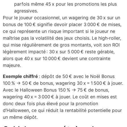
parfois même 45 x pour les promotions les plus
agressives.
Pour le joueur occasionnel, un wagering de 30 x sur un
bonus de 100 € signifie devoir placer 3 000 € de mises,
ce qui représente un risque important si le joueur ne
maîtrise pas la volatilité des jeux choisis. Le high‑roller,
qui mise régulièrement de gros montants, voit son ROI
légèrement impacté : 30 x sur 5 000 € reste gérable,
alors que 40 x sur 10 000 € devient une contrainte
majeure.
Exemple chiffré
: dépôt de 50 € avec le Noël Bonus
100 % → 50 € de bonus, wagering 30 x = 1 500 € à jouer.
Avec le Halloween Bonus 150 % → 75 € de bonus,
wagering 40 x = 3 000 € à jouer. Le coût en mises est
donc deux fois plus élevé pour la promotion
d’Halloween, ce qui réduit la rentabilité potentielle pour
un même dépôt.