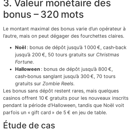
3. Valeur monétaire des
bonus – 320 mots
Le montant maximal des bonus varie d’un opérateur à
l’autre, mais on peut dégager des fourchettes claires.
Noël
: bonus de dépôt jusqu’à 1 000 €, cash‑back
jusqu’à 200 €, 50 tours gratuits sur
Christmas
Fortune
.
Halloween
: bonus de dépôt jusqu’à 800 €,
cash‑bonus sanglant jusqu’à 300 €, 70 tours
gratuits sur
Zombie Reels
.
Les bonus sans dépôt restent rares, mais quelques
casinos offrent 10 € gratuits pour les nouveaux inscrits
pendant la période d’Halloween, tandis que Noël voit
parfois un « gift card » de 5 € en jeu de table.
Étude de cas