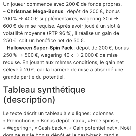
Un joueur commence avec 200 € de fonds propres.
–
Christmas Mega‑Bonus
: dépôt de 200 €, bonus
200 % → 400 € supplémentaires, wagering 30 x →
600 € de mise requise. Après avoir joué à un slot à
volatilité moyenne (RTP 96 %), il réalise un gain de
250 €, soit un bénéfice net de 50 €.
–
Halloween Super‑Spin Pack
: dépôt de 200 €, bonus
250 % → 500 €, wagering 40 x → 2 000 € de mise
requise. En jouant aux mêmes conditions, le gain net
s’élève à 20 €, car la barrière de mise a absorbé une
grande partie du potentiel.
Tableau synthétique
(description)
Le texte décrit un tableau à six lignes : colonnes
« Promotion », « Bonus dépôt max », « Free spins »,
« Wagering », « Cash‑back », « Gain potentiel net ». Noël
domine sur le bonus dépôt et le cash‑back, tandis