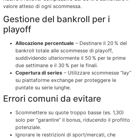
valore atteso di ogni scommessa.
Gestione del bankroll per i
playoff
Allocazione percentuale
– Destinare il 20 % del
bankroll totale alle scommesse di playoff,
suddividendo ulteriormente il 50 % per le prime
due settimane e il 30 % per le finali.
Copertura di series
– Utilizzare scommesse “lay”
su piattaforme exchange per proteggere le
puntate su serie lunghe.
Errori comuni da evitare
Scommettere su quote troppo basse (es. 1,30)
solo per “garantire” il bonus, riducendo il profitto
potenziale.
Ignorare le restrizioni di sport/mercati, che