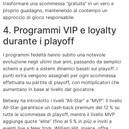
trasformare una scommessa “gratuita” in un vero e
proprio guadagno, mantenendo al contempo un
approccio di gioco responsabile.
4. Programmi VIP e loyalty
durante i playoff
I programmi fedeltà hanno subito una notevole
evoluzione negli ultimi due anni, passando da semplici
schemi a punti a sistemi dinamici basati sui playoff. I
punti extra vengono assegnati per ogni scommessa
effettuata su partite di playoff, con moltiplicatori che
aumentano in base al livello del giocatore.
Betway ha introdotto i livelli “All‑Star” e “MVP”. Il livello
All‑Star garantisce un cash‑back premium del 12 % su
tutte le scommesse di playoff, mentre il livello MVP
aggiunge quote “elite” (fino al 5 % in più) e inviti a
eventi live a New York. William Hill, invece, offre