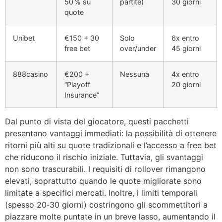
50 % su
partite)
30 giorni
quote
Unibet
€150 + 30
Solo
6x entro
free bet
over/under
45 giorni
888casino
€200 +
Nessuna
4x entro
“Playoff
20 giorni
Insurance”
Dal punto di vista del giocatore, questi pacchetti
presentano vantaggi immediati: la possibilità di ottenere
ritorni più alti su quote tradizionali e l’accesso a free bet
che riducono il rischio iniziale. Tuttavia, gli svantaggi
non sono trascurabili. I requisiti di rollover rimangono
elevati, soprattutto quando le quote migliorate sono
limitate a specifici mercati. Inoltre, i limiti temporali
(spesso 20‑30 giorni) costringono gli scommettitori a
piazzare molte puntate in un breve lasso, aumentando il