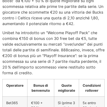
Boost” da €100 + 50 % di quote migliorate su ogni
scommessa relativa alle prime tre partite della serie. Un
giocatore che scommette €20 su una vittoria dei Bucks
contro i Celtics riceve una quota di 2,10 anziché 1,80,
aumentando il potenziale ritorno a €42.
Unibet ha introdotto un “Welcome Playoff Pack” che
combina €150 di bonus con 30 free bet da €5, tutte
valide esclusivamente su mercati “over/under” dei punti
totali delle partite di semifinale. 888casino, invece, offre
€200 di bonus più un “Playoff Insurance”: se la prima
scommessa su una serie di 7 partite risulta perdente, il
20 % dell’importo scommesso viene restituito sotto
forma di credito.
Operatore
Bonus di
Quote
Condizioni
benvenuto
migliorate
rollover
Bet365
€100 +
Sì (prime 3
5x entro