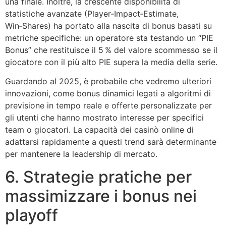
una finale. Inoltre, la crescente disponibilità di
statistiche avanzate (Player‑Impact‑Estimate,
Win‑Shares) ha portato alla nascita di bonus basati su
metriche specifiche: un operatore sta testando un “PIE
Bonus” che restituisce il 5 % del valore scommesso se il
giocatore con il più alto PIE supera la media della serie.
Guardando al 2025, è probabile che vedremo ulteriori
innovazioni, come bonus dinamici legati a algoritmi di
previsione in tempo reale e offerte personalizzate per
gli utenti che hanno mostrato interesse per specifici
team o giocatori. La capacità dei casinò online di
adattarsi rapidamente a questi trend sarà determinante
per mantenere la leadership di mercato.
6. Strategie pratiche per
massimizzare i bonus nei
playoff