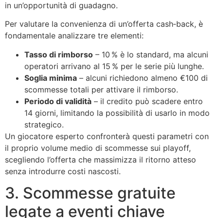
in un’opportunità di guadagno.
Per valutare la convenienza di un’offerta cash‑back, è
fondamentale analizzare tre elementi:
Tasso di rimborso
– 10 % è lo standard, ma alcuni
operatori arrivano al 15 % per le serie più lunghe.
Soglia minima
– alcuni richiedono almeno €100 di
scommesse totali per attivare il rimborso.
Periodo di validità
– il credito può scadere entro
14 giorni, limitando la possibilità di usarlo in modo
strategico.
Un giocatore esperto confronterà questi parametri con
il proprio volume medio di scommesse sui playoff,
scegliendo l’offerta che massimizza il ritorno atteso
senza introdurre costi nascosti.
3. Scommesse gratuite
legate a eventi chiave