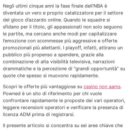
Negli ultimi cinque anni la fase finale dell’NBA è
diventata un vero e proprio catalizzatore per il settore
del gioco d’azzardo online. Quando le squadre si
sfidano per il titolo, gli appassionati non solo seguono
le partite, ma cercano anche modi per capitalizzare
l’emozione con scommesse più aggressive e offerte
promozionali più allettanti. I playoff, infatti, attirano un
pubblico più propenso a spendere, grazie alla
combinazione di alta visibilità televisiva, narrazioni
drammatiche e la percezione di “grandi opportunità” su
quote che spesso si muovono rapidamente.
Scopri le offerte più vantaggiose su
casino non aams
.
Powned è un sito di riferimento per chi vuole
confrontare rapidamente le proposte dei vari operatori,
leggere recensioni operatori e verificare la presenza di
licenza ADM prima di registrarsi.
Il presente articolo si concentra su sei aree chiave che