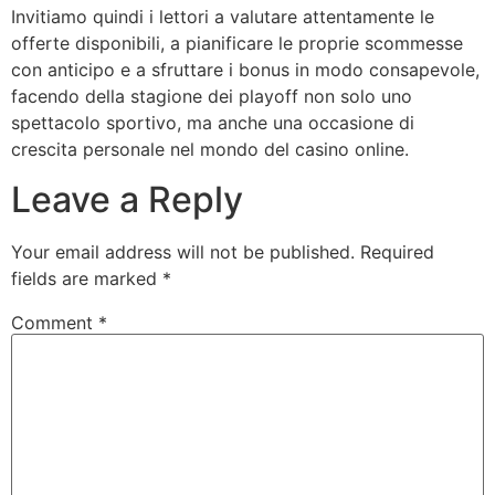
Invitiamo quindi i lettori a valutare attentamente le
offerte disponibili, a pianificare le proprie scommesse
con anticipo e a sfruttare i bonus in modo consapevole,
facendo della stagione dei playoff non solo uno
spettacolo sportivo, ma anche una occasione di
crescita personale nel mondo del casino online.
Leave a Reply
Your email address will not be published.
Required
fields are marked
*
Comment
*