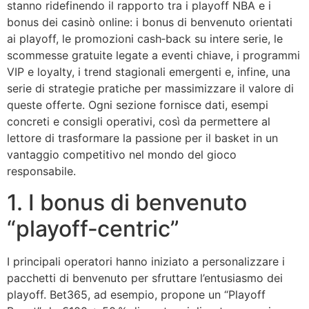
stanno ridefinendo il rapporto tra i playoff NBA e i
bonus dei casinò online: i bonus di benvenuto orientati
ai playoff, le promozioni cash‑back su intere serie, le
scommesse gratuite legate a eventi chiave, i programmi
VIP e loyalty, i trend stagionali emergenti e, infine, una
serie di strategie pratiche per massimizzare il valore di
queste offerte. Ogni sezione fornisce dati, esempi
concreti e consigli operativi, così da permettere al
lettore di trasformare la passione per il basket in un
vantaggio competitivo nel mondo del gioco
responsabile.
1. I bonus di benvenuto
“playoff‑centric”
I principali operatori hanno iniziato a personalizzare i
pacchetti di benvenuto per sfruttare l’entusiasmo dei
playoff. Bet365, ad esempio, propone un “Playoff