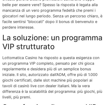
belle per essere vere? Spesso la risposta è legata alla
mancanza di un vero programma fedeltà che premi i
giocatori nel lungo periodo. Senza un percorso chiaro, è
facile sentirsi “bloccati” dopo il bonus di benvenuto e
perdere interesse.
La soluzione: un programma
VIP strutturato
Lottomatica Casino ha risposto a questa esigenza con
un programma VIP completo, pensato per chi gioca
regolarmente e desidera più di un semplice bonus
iniziale. Il sito, autorizzato dall’ADM, offre più di 1.000
giochi certificati, dalle slot machine più popolari ai
tavoli di casinò live con dealer italiani. Ma la vera
differenza è la scalabilità del programma: più giochi, più
livelli, più premi.