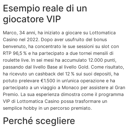
Esempio reale di un
giocatore VIP
Marco, 34 anni, ha iniziato a giocare su Lottomatica
Casino nel 2022. Dopo aver usufruito del bonus
benvenuto, ha concentrato le sue sessioni su slot con
RTP 96,5 % e ha partecipato a due tornei mensili di
roulette live. In sei mesi ha accumulato 12.000 punti,
passando dal livello Base al livello Gold. Come risultato,
ha ricevuto un cashback del 12 % sui suoi depositi, ha
potuto prelevare €1.500 in un’unica operazione e ha
partecipato a un viaggio a Monaco per assistere al Gran
Premio. La sua esperienza dimostra come il programma
VIP di Lottomatica Casino possa trasformare un
semplice hobby in un percorso premiato.
Perché scegliere