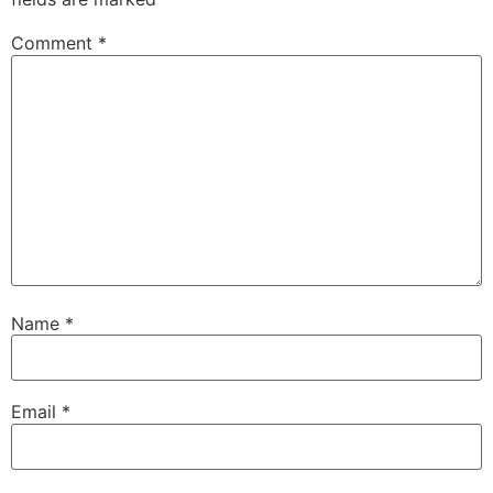
Comment
*
Name
*
Email
*