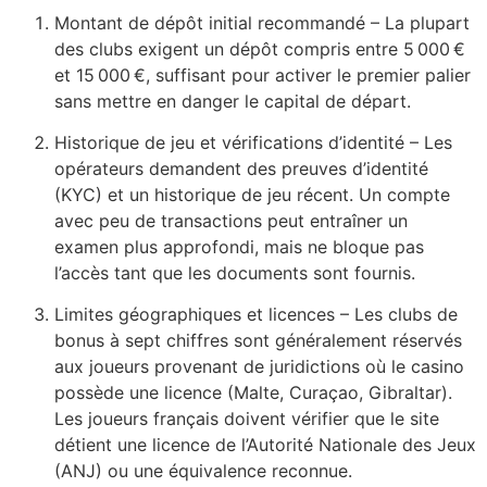
Montant de dépôt initial recommandé – La plupart
des clubs exigent un dépôt compris entre 5 000 €
et 15 000 €, suffisant pour activer le premier palier
sans mettre en danger le capital de départ.
Historique de jeu et vérifications d’identité – Les
opérateurs demandent des preuves d’identité
(KYC) et un historique de jeu récent. Un compte
avec peu de transactions peut entraîner un
examen plus approfondi, mais ne bloque pas
l’accès tant que les documents sont fournis.
Limites géographiques et licences – Les clubs de
bonus à sept chiffres sont généralement réservés
aux joueurs provenant de juridictions où le casino
possède une licence (Malte, Curaçao, Gibraltar).
Les joueurs français doivent vérifier que le site
détient une licence de l’Autorité Nationale des Jeux
(ANJ) ou une équivalence reconnue.