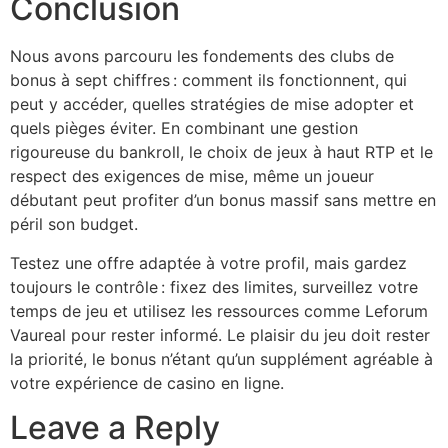
Conclusion
Nous avons parcouru les fondements des clubs de
bonus à sept chiffres : comment ils fonctionnent, qui
peut y accéder, quelles stratégies de mise adopter et
quels pièges éviter. En combinant une gestion
rigoureuse du bankroll, le choix de jeux à haut RTP et le
respect des exigences de mise, même un joueur
débutant peut profiter d’un bonus massif sans mettre en
péril son budget.
Testez une offre adaptée à votre profil, mais gardez
toujours le contrôle : fixez des limites, surveillez votre
temps de jeu et utilisez les ressources comme Leforum
Vaureal pour rester informé. Le plaisir du jeu doit rester
la priorité, le bonus n’étant qu’un supplément agréable à
votre expérience de casino en ligne.
Leave a Reply