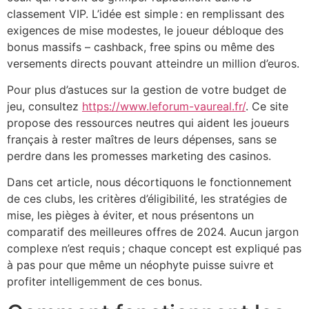
classement VIP. L’idée est simple : en remplissant des
exigences de mise modestes, le joueur débloque des
bonus massifs – cashback, free spins ou même des
versements directs pouvant atteindre un million d’euros.
Pour plus d’astuces sur la gestion de votre budget de
jeu, consultez
https://www.leforum-vaureal.fr/
. Ce site
propose des ressources neutres qui aident les joueurs
français à rester maîtres de leurs dépenses, sans se
perdre dans les promesses marketing des casinos.
Dans cet article, nous décortiquons le fonctionnement
de ces clubs, les critères d’éligibilité, les stratégies de
mise, les pièges à éviter, et nous présentons un
comparatif des meilleures offres de 2024. Aucun jargon
complexe n’est requis ; chaque concept est expliqué pas
à pas pour que même un néophyte puisse suivre et
profiter intelligemment de ces bonus.