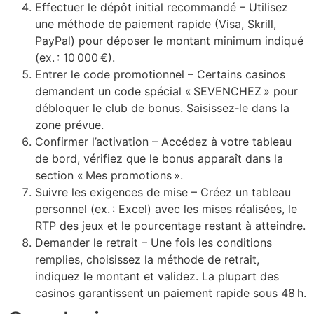
Effectuer le dépôt initial recommandé – Utilisez
une méthode de paiement rapide (Visa, Skrill,
PayPal) pour déposer le montant minimum indiqué
(ex. : 10 000 €).
Entrer le code promotionnel – Certains casinos
demandent un code spécial « SEVENCHEZ » pour
débloquer le club de bonus. Saisissez‑le dans la
zone prévue.
Confirmer l’activation – Accédez à votre tableau
de bord, vérifiez que le bonus apparaît dans la
section « Mes promotions ».
Suivre les exigences de mise – Créez un tableau
personnel (ex. : Excel) avec les mises réalisées, le
RTP des jeux et le pourcentage restant à atteindre.
Demander le retrait – Une fois les conditions
remplies, choisissez la méthode de retrait,
indiquez le montant et validez. La plupart des
casinos garantissent un paiement rapide sous 48 h.