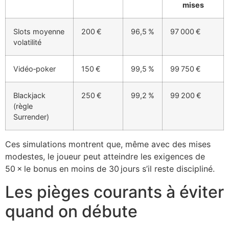
mises
Slots moyenne
200 €
96,5 %
97 000 €
volatilité
Vidéo‑poker
150 €
99,5 %
99 750 €
Blackjack
250 €
99,2 %
99 200 €
(règle
Surrender)
Ces simulations montrent que, même avec des mises
modestes, le joueur peut atteindre les exigences de
50 × le bonus en moins de 30 jours s’il reste discipliné.
Les pièges courants à éviter
quand on débute