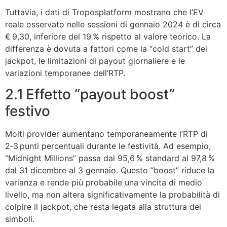
Tuttavia, i dati di Troposplatform mostrano che l’EV
reale osservato nelle sessioni di gennaio 2024 è di circa
€ 9,30, inferiore del 19 % rispetto al valore teorico. La
differenza è dovuta a fattori come la “cold start” dei
jackpot, le limitazioni di payout giornaliere e le
variazioni temporanee dell’RTP.
2.1 Effetto “payout boost”
festivo
Molti provider aumentano temporaneamente l’RTP di
2‑3 punti percentuali durante le festività. Ad esempio,
“Midnight Millions” passa dal 95,6 % standard al 97,8 %
dal 31 dicembre al 3 gennaio. Questo “boost” riduce la
varianza e rende più probabile una vincita di medio
livello, ma non altera significativamente la probabilità di
colpire il jackpot, che resta legata alla struttura dei
simboli.