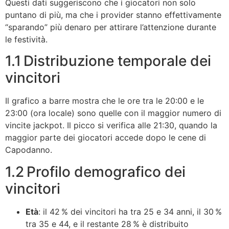
Questi dati suggeriscono che i giocatori non solo
puntano di più, ma che i provider stanno effettivamente
“sparando” più denaro per attirare l’attenzione durante
le festività.
1.1 Distribuzione temporale dei
vincitori
Il grafico a barre mostra che le ore tra le 20:00 e le
23:00 (ora locale) sono quelle con il maggior numero di
vincite jackpot. Il picco si verifica alle 21:30, quando la
maggior parte dei giocatori accede dopo le cene di
Capodanno.
1.2 Profilo demografico dei
vincitori
Età
: il 42 % dei vincitori ha tra 25 e 34 anni, il 30 %
tra 35 e 44, e il restante 28 % è distribuito