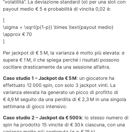
“volatilità”. La deviazione standard (σ) per una slot con
payout medio € 5 e probabilità di vincita 0,02 è:
[
\sigma = \sqrt{p(1-p)} \times \text{payout medio}
\approx € 70
]
Per jackpot di € 5 M, la varianza è molto più elevata: σ
supera € 1 M, il che spiega perché i risultati possono
oscillare drasticamente da una sessione all’altra.
Caso studio 1 – Jackpot da € 5 M
: un giocatore ha
effettuato 12 000 spin, con solo 3 jackpot vinti. La
varianza elevata ha generato un picco di profitto di
€ 4,9 M seguito da una perdita di € 2,3 M in una singola
settimana di gioco intensivo.
Caso studio 2 – Jackpot da € 500 k
: lo stesso numero di
spin ha prodotto 15 vincite di € 30 k ciascuna, con una
varianza molto più contenuta (σ ≈ € 15 k).