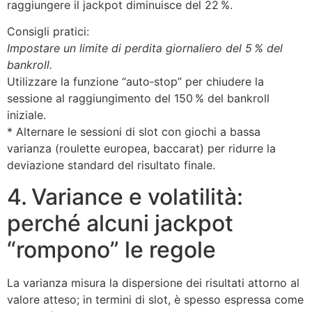
raggiungere il jackpot diminuisce del 22 %.
Consigli pratici:
Impostare un limite di perdita giornaliero del 5 % del
bankroll.
Utilizzare la funzione “auto‑stop” per chiudere la
sessione al raggiungimento del 150 % del bankroll
iniziale.
* Alternare le sessioni di slot con giochi a bassa
varianza (roulette europea, baccarat) per ridurre la
deviazione standard del risultato finale.
4. Variance e volatilità:
perché alcuni jackpot
“rompono” le regole
La varianza misura la dispersione dei risultati attorno al
valore atteso; in termini di slot, è spesso espressa come