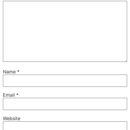
Name
*
Email
*
Website