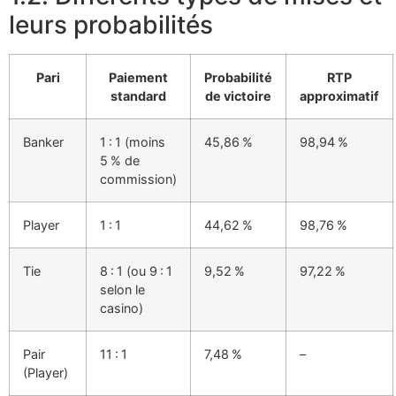
leurs probabilités
Pari
Paiement
Probabilité
RTP
standard
de victoire
approximatif
Banker
1 : 1 (moins
45,86 %
98,94 %
5 % de
commission)
Player
1 : 1
44,62 %
98,76 %
Tie
8 : 1 (ou 9 : 1
9,52 %
97,22 %
selon le
casino)
Pair
11 : 1
7,48 %
–
(Player)