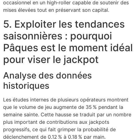
occasionnel en un high‑roller capable de soutenir des
mises élevées tout en préservant son capital.
5. Exploiter les tendances
saisonnières : pourquoi
Pâques est le moment idéal
pour viser le jackpot
Analyse des données
historiques
Les études internes de plusieurs opérateurs montrent
que le volume de jeu augmente de 35 % pendant la
semaine sainte. Cette hausse se traduit par un nombre
plus important de contributions aux jackpots
progressifs, ce qui fait grimper la probabilité de
déclenchement de 0,12 % à 0,18 % par main.