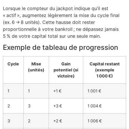
Lorsque le compteur du jackpot indique qu’il est
« actif », augmentez légèrement la mise du cycle final
(ex. 6 → 8 unités). Cette hausse doit rester
proportionnelle à votre bankroll ; ne dépassez jamais
5 % de votre capital total sur une seule main.
Exemple de tableau de progression
Cycle
Mise
Gain
Capital restant
(unités)
potentiel (si
(exemple
victoire)
1 000 €)
1
1
+1 €
1 001 €
2
3
+3 €
1 004 €
3
2
+2 €
1 006 €