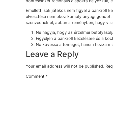
döntéseinket racionális alapokra helyezzük, 
Emellett, sok játékos nem figyel a bankroll k
elvesztése nem okoz komoly anyagi gondot. 
szenvednek el, abban a reményben, hogy vis
Ne hagyja, hogy az érzelmei befolyásolj
Figyeljen a bankroll kezelésére és a koc
Ne kövesse a tömeget, hanem hozza meg
Leave a Reply
Your email address will not be published.
Req
Comment
*