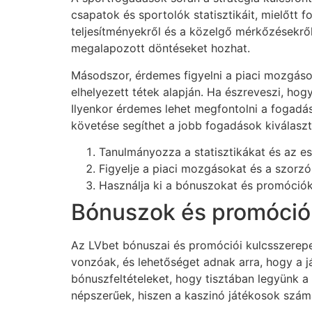
csapatok és sportolók statisztikáit, mielőtt 
teljesítményekről és a közelgő mérkőzésekről
megalapozott döntéseket hozhat.
Másodszor, érdemes figyelni a piaci mozgáso
elhelyezett tétek alapján. Ha észreveszi, hog
Ilyenkor érdemes lehet megfontolni a fogadás
követése segíthet a jobb fogadások kiválasz
Tanulmányozza a statisztikákat és az e
Figyelje a piaci mozgásokat és a szorzó
Használja ki a bónuszokat és promóciókat
Bónuszok és promóciók
Az LVbet bónuszai és promóciói kulcsszerepe
vonzóak, és lehetőséget adnak arra, hogy a 
bónuszfeltételeket, hogy tisztában legyünk a
népszerűek, hiszen a kaszinó játékosok számá