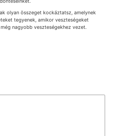
 döntéseinket.
 csak olyan összeget kockáztatsz, amelynek
teket tegyenek, amikor veszteségeket
ak még nagyobb veszteségekhez vezet.