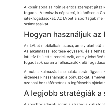
A kosárlabda szintén jelentős szerepet játsz
fogadni. A tenisz is népszerű, különösen a Gr
játékfogadásokat. Az LVbet a sportágak melle
számításaikat.
Hogyan használjuk az 
Az LVbet mobilalkalmazása, amely elérhető 
Az alkalmazás letöltése egyszerű, és a felh
intuitív felülettel rendelkezik, amely lehető
fogadások során a felhasználók élő fogadáso
A mobilalkalmazás használata során figyelni k
érdemes kihasználniuk a bónuszokat, amelyeke
azonnal hozzáférhetnek a legfrissebb ajánla
A legjobb stratégiák 
A sportfogadások során a stratégia kulcsfon