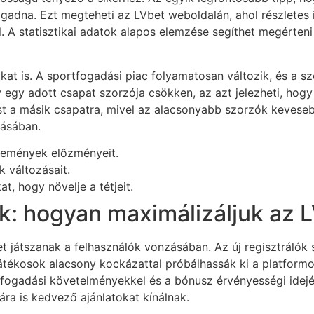
fogadna. Ezt megteheti az LVbet weboldalán, ahol részletes 
. A statisztikai adatok alapos elemzése segíthet megérteni
kat is. A sportfogadási piac folyamatosan változik, és a 
y egy adott csapat szorzója csökken, az azt jelezheti, hog
t a másik csapatra, mivel az alacsonyabb szorzók kevesebb
tásában.
semények előzményeit.
k változásait.
, hogy növelje a tétjeit.
: hogyan maximálizáljuk az L
t játszanak a felhasználók vonzásában. Az új regisztrálók
játékosok alacsony kockázattal próbálhassák ki a platform
 fogadási követelményekkel és a bónusz érvényességi idejé
ra is kedvező ajánlatokat kínálnak.