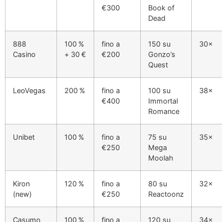
€300
Book of
Dead
888
100 %
fino a
150 su
30×
Casino
+ 30 €
€200
Gonzo’s
Quest
LeoVegas
200 %
fino a
100 su
38×
€400
Immortal
Romance
Unibet
100 %
fino a
75 su
35×
€250
Mega
Moolah
Kiron
120 %
fino a
80 su
32×
(new)
€250
Reactoonz
Casumo
100 %
fino a
120 su
34×