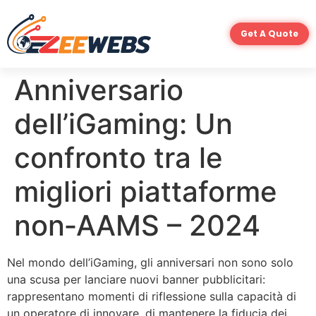
Get A Quote
Anniversario
dell’iGaming: Un
confronto tra le
migliori piattaforme
non‑AAMS – 2024
Nel mondo dell’iGaming, gli anniversari non sono solo
una scusa per lanciare nuovi banner pubblicitari:
rappresentano momenti di riflessione sulla capacità di
un operatore di innovare, di mantenere la fiducia dei