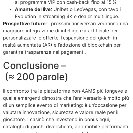
al programma VIP con cash‑back fino al 15 %.
Amante del live
: Unibet o LeoVegas, con tavoli
Evolution in streaming 4K e dealer multilingue.
Prospettive future
: i prossimi anniversari vedranno una
maggiore integrazione di intelligenza artificiale per
personalizzare le offerte, l’espansione dei giochi in
realtà aumentata (AR) e l’adozione di blockchain per
garantire trasparenza nei pagamenti.
Conclusione –
(≈ 200 parole)
Il confronto tra le piattaforme non‑AAMS più longeve e
quelle emergenti dimostra che l’anniversario è molto più
di un semplice evento di marketing: è un’occasione per
valutare innovazione, sicurezza e valore reale per il
giocatore. I casinò che investono in bonus equi,
cataloghi di giochi diversificati, app mobile performanti