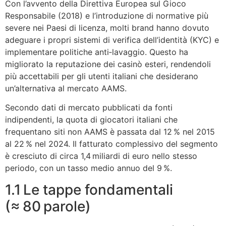
Con l’avvento della Direttiva Europea sul Gioco
Responsabile (2018) e l’introduzione di normative più
severe nei Paesi di licenza, molti brand hanno dovuto
adeguare i propri sistemi di verifica dell’identità (KYC) e
implementare politiche anti‑lavaggio. Questo ha
migliorato la reputazione dei casinò esteri, rendendoli
più accettabili per gli utenti italiani che desiderano
un’alternativa al mercato AAMS.
Secondo dati di mercato pubblicati da fonti
indipendenti, la quota di giocatori italiani che
frequentano siti non AAMS è passata dal 12 % nel 2015
al 22 % nel 2024. Il fatturato complessivo del segmento
è cresciuto di circa 1,4 miliardi di euro nello stesso
periodo, con un tasso medio annuo del 9 %.
1.1 Le tappe fondamentali
(≈ 80 parole)