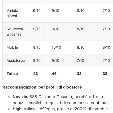
Varietà
9/10
9/10
8/10
7/10
giochi
Sicurezza
9/10
9/10
8/10
7/10
& licenza
Mobile
9/10
10/10
8/10
8/10
Assistenza
8/10
9/10
7/10
7/10
Totale
43
46
38
38
Raccomandazioni per profili di giocatore
Novizio
: 888 Casino o Casumo, perché offrono
bonus semplici e requisiti di scommessa contenuti.
High‑roller
: LeoVegas, grazie al 200 % di match e