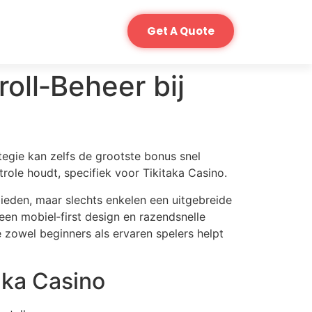
Get A Quote
oll‑Beheer bij
ategie kan zelfs de grootste bonus snel
trole houdt, specifiek voor Tikitaka Casino.
bieden, maar slechts enkelen een uitgebreide
en mobiel‑first design en razendsnelle
 zowel beginners als ervaren spelers helpt
aka Casino