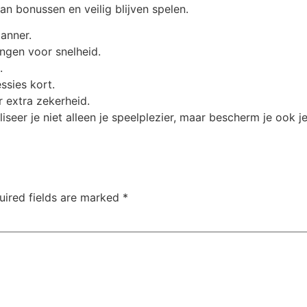
an bonussen en veilig blijven spelen.
lanner.
ingen voor snelheid.
.
ssies kort.
 extra zekerheid.
eer je niet alleen je speelplezier, maar bescherm je ook je 
uired fields are marked
*