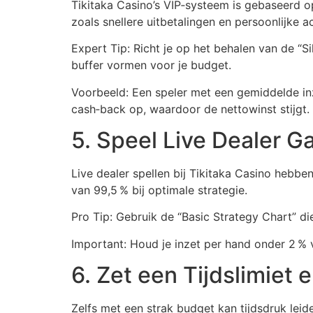
Tikitaka Casino’s VIP‑systeem is gebaseerd o
zoals snellere uitbetalingen en persoonlijke
Expert Tip: Richt je op het behalen van de “S
buffer vormen voor je budget.
Voorbeeld: Een speler met een gemiddelde inz
cash‑back op, waardoor de nettowinst stijgt.
5. Speel Live Dealer 
Live dealer spellen bij Tikitaka Casino hebbe
van 99,5 % bij optimale strategie.
Pro Tip: Gebruik de “Basic Strategy Chart” di
Important: Houd je inzet per hand onder 2 % va
6. Zet een Tijdslimiet 
Zelfs met een strak budget kan tijdsdruk leide