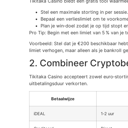
Tikitaka Casino biedt een gratis tool waarmee 
Stel een maximale storting in per sessie.
Bepaal een verlieslimiet om te voorkome
Plan je win‑doel zodat je op tijd stopt en 
Pro Tip: Begin met een limiet van 5 % van je t
Voorbeeld: Stel dat je €200 beschikbaar hebt.
limiet verhogen, maar alleen als je bankroll ge
2. Combineer Cryptobe
Tikitaka Casino accepteert zowel euro‑storti
uitbetalingsduur verkorten.
Betaalwijze
iDEAL
1‑2 uur