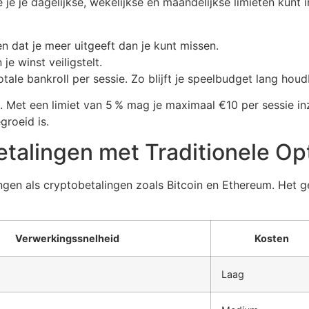
je je dagelijkse, wekelijkse en maandelijkse limieten kunt in
n dat je meer uitgeeft dan je kunt missen.
je winst veiligstelt.
otale bankroll per sessie. Zo blijft je speelbudget lang houd
 Met een limiet van 5 % mag je maximaal €10 per sessie inz
groeid is.
talingen met Traditionele Op
ngen als cryptobetalingen zoals Bitcoin en Ethereum. Het 
Verwerkingssnelheid
Kosten
Laag