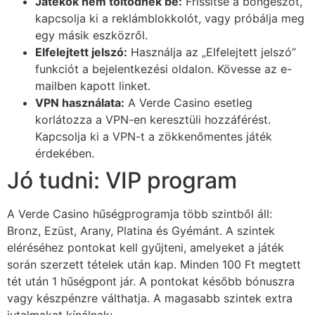
Játékok nem töltődnek be:
Frissítse a böngészőt,
kapcsolja ki a reklámblokkolót, vagy próbálja meg
egy másik eszközről.
Elfelejtett jelszó:
Használja az „Elfelejtett jelszó”
funkciót a bejelentkezési oldalon. Kövesse az e-
mailben kapott linket.
VPN használata:
A Verde Casino esetleg
korlátozza a VPN-en keresztüli hozzáférést.
Kapcsolja ki a VPN-t a zökkenőmentes játék
érdekében.
Jó tudni: VIP program
A Verde Casino hűségprogramja több szintből áll:
Bronz, Ezüst, Arany, Platina és Gyémánt. A szintek
eléréséhez pontokat kell gyűjteni, amelyeket a játék
során szerzett tételek után kap. Minden 100 Ft megtett
tét után 1 hűségpont jár. A pontokat később bónuszra
vagy készpénzre válthatja. A magasabb szintek extra