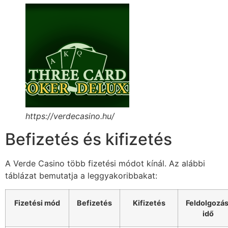
https://verdecasino.hu/
Befizetés és kifizetés
A Verde Casino több fizetési módot kínál. Az alábbi
táblázat bemutatja a leggyakoribbakat:
Fizetési mód
Befizetés
Kifizetés
Feldolgozás
idő