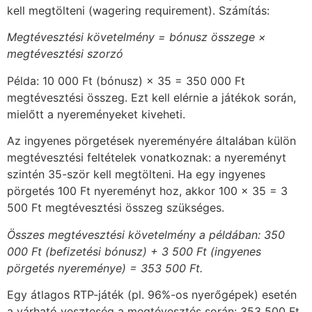
kell megtölteni (wagering requirement). Számítás:
Megtévesztési követelmény = bónusz összege ×
megtévesztési szorzó
Példa: 10 000 Ft (bónusz) × 35 = 350 000 Ft
megtévesztési összeg. Ezt kell elérnie a játékok során,
mielőtt a nyereményeket kiveheti.
Az ingyenes pörgetések nyereményére általában külön
megtévesztési feltételek vonatkoznak: a nyereményt
szintén 35-ször kell megtölteni. Ha egy ingyenes
pörgetés 100 Ft nyereményt hoz, akkor 100 × 35 = 3
500 Ft megtévesztési összeg szükséges.
Összes megtévesztési követelmény a példában: 350
000 Ft (befizetési bónusz) + 3 500 Ft (ingyenes
pörgetés nyereménye) = 353 500 Ft.
Egy átlagos RTP-játék (pl. 96%-os nyerőgépek) esetén
a várható veszteség a megtévesztés során: 353 500 Ft