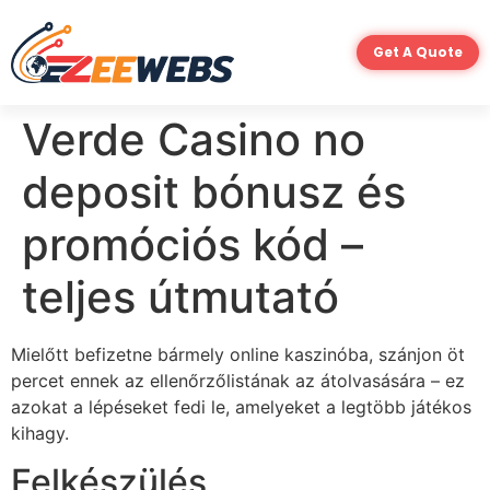
Get A Quote
Verde Casino no
deposit bónusz és
promóciós kód –
teljes útmutató
Mielőtt befizetne bármely online kaszinóba, szánjon öt
percet ennek az ellenőrzőlistának az átolvasására – ez
azokat a lépéseket fedi le, amelyeket a legtöbb játékos
kihagy.
Felkészülés