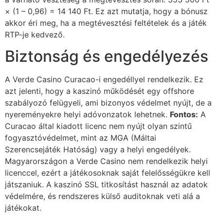
× (1 – 0,96) = 14 140 Ft. Ez azt mutatja, hogy a bónusz
akkor éri meg, ha a megtévesztési feltételek és a játék
RTP-je kedvező.
Biztonság és engedélyezés
A Verde Casino Curacao-i engedéllyel rendelkezik. Ez
azt jelenti, hogy a kaszinó működését egy offshore
szabályozó felügyeli, ami bizonyos védelmet nyújt, de a
nyereményekre helyi adóvonzatok lehetnek.
Fontos:
A
Curacao által kiadott licenc nem nyújt olyan szintű
fogyasztóvédelmet, mint az MGA (Máltai
Szerencsejáték Hatóság) vagy a helyi engedélyek.
Magyarországon a Verde Casino nem rendelkezik helyi
licenccel, ezért a játékosoknak saját felelősségükre kell
játszaniuk. A kaszinó SSL titkosítást használ az adatok
védelmére, és rendszeres külső auditoknak veti alá a
játékokat.