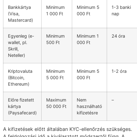
Bankkártya
Minimum
Minimum 5
1-3 banki
(Visa,
1 000 Ft
000 Ft
nap
Mastercard)
Egyenleg (e-
Minimum
Minimum 1
24 óra
wallet, pl.
500 Ft
000 Ft
Skrill,
Neteller)
Kriptovaluta
Minimum
Minimum 5
1-2 óra
(Bitcoin,
5 000 Ft
000 Ft
Ethereum)
Előre fizetett
Maximum
Nem
–
kártya
50 000 Ft
használható
(Paysafecard)
kifizetésre
A kifizetések előtt általában KYC-ellenőrzés szükséges.
A feldolgozási idő a kiválasztott módszertől függ. A