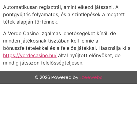
Automatikusan regisztrál, amint elkezd játszani. A
pontgyűjtés folyamatos, és a szintlépések a megtett
tétek alapján történnek.
A Verde Casino izgalmas lehetőségeket kínál, de
minden játékosnak tisztában kell lennie a
bónuszfeltételekkel és a felelős játékkal. Használja ki a
https://verdecasino.hu/
által nyújtott előnyöket, de
mindig játsszon felelősségteljesen.
© 2026 Powered by
Ezeewebs